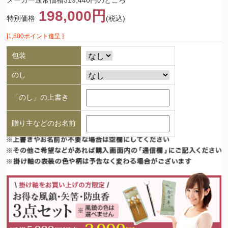
メーカー通常価格319,440円のところ
198,000円
特別価格
(税込)
[1,800ポイント進呈 ]
包装
のし
「のし」の上書き
贈り主などのお名前