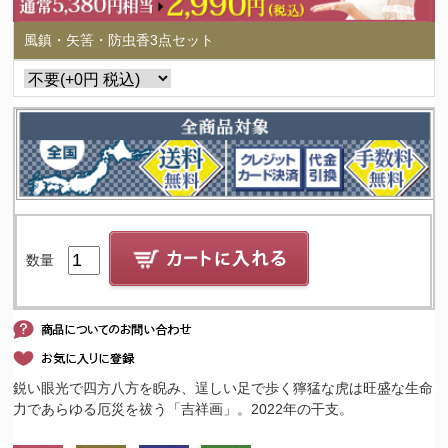
風鎮・矢筈・防虫香3点セット
数量
鋭い眼光で四方八方を睨み、逞しい足で歩く獰猛な虎は旺盛な生命
力であらゆる厄災を祓う「吉祥画」。2022年の干支。