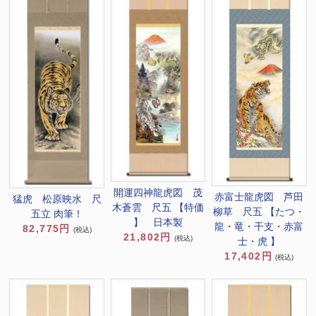
開運四神龍虎図 茂
赤富士龍虎図 芦田
猛虎 松原映水 尺
木蒼雲 尺五 【特価
柳草 尺五 【たつ・
五立 肉筆！
】 日本製
龍・竜・干支・赤富
82,775円
(税込)
21,802円
(税込)
士・虎 】
17,402円
(税込)