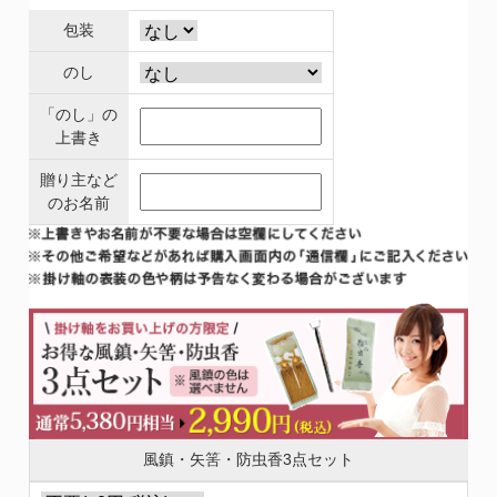
包装
のし
「のし」の
上書き
贈り主など
のお名前
風鎮・矢筈・防虫香3点セット