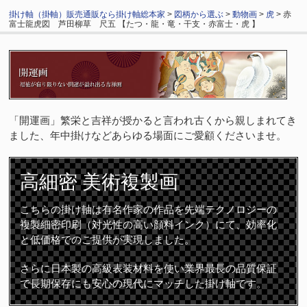
掛け軸（掛軸）販売通販なら掛け軸総本家
>
図柄から選ぶ
>
動物画
>
虎
> 赤
富士龍虎図 芦田柳草 尺五 【たつ・龍・竜・干支・赤富士・虎 】
「開運画」繁栄と吉祥が授かると言われ古くから親しまれてき
ました、年中掛けなどあらゆる場面にご愛顧くださいませ。
高細密
美術複製画
こちらの掛け軸は有名作家の作品を先端テクノロジーの
複製細密印刷（対光性の高い顔料インク）にて、効率化
と低価格でのご提供が実現しました。
さらに日本製の高級表装材料を使い業界最長の品質保証
で長期保存にも安心の現代にマッチした掛け軸です。