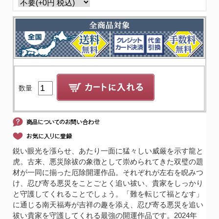
数量
鋭い眼光を漲らせ、あたり一面に猛々しい威厳を示す龍と
虎。古来、悪災除祓の象徴として崇められてきた双璧の題
材が一同に揃った厄除開運作品。それぞれが左右を睨みつ
け、忍び寄る悪災をことごとく追い祓い、貴家をしっかり
と守護してくれることでしょう。「難を転じて福となす」
に通じる南天福寿が吉祥の趣を添え、忍び寄る悪災を追い
祓い貴家を守護してくれる最強の開運作品です。2024年