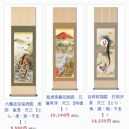
吉祥双鶏図 打田洋
龍虎雷轟厄除図 江
美 尺三 【とり・
藤草淳 尺三 【特価
六瓢息災猛虎図 濱
鳥・酉・鶏・干支
】！
田 嵐雪 尺三 【と
】！
15,104円
ら・虎・寅・干支
(税込)
16,225円
】！
(税込)
9,980円
(税込)