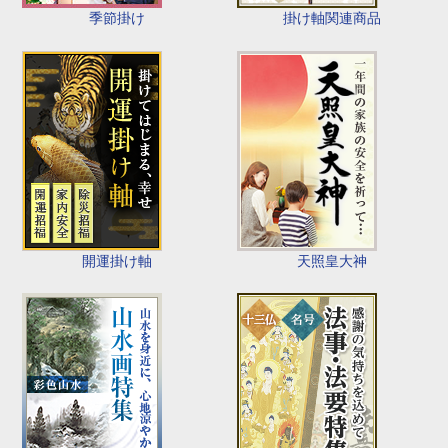
季節掛け
掛け軸関連商品
開運掛け軸
天照皇大神