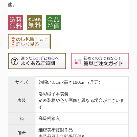
龍。
サイズ
約幅54.5cm×高さ190cm（尺五）
洛彩緞子本表装
表装
※表装柄や色が画像と異なる場合がございま
す
箱
高級桐箱入
細密美術複製作品
備考
表装品質十年間保証付き