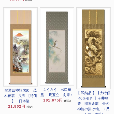
ふくろう 出口華
開運四神龍虎図 茂
【 即納品 】【大特価
凰 尺五立 肉筆！
木蒼雲 尺五 【特価
40％引き 】今井玲
191,675円
】 日本製
(税込)
豊 開運金龍「金の
21,802円
(税込)
神龍の掛け軸」（尺