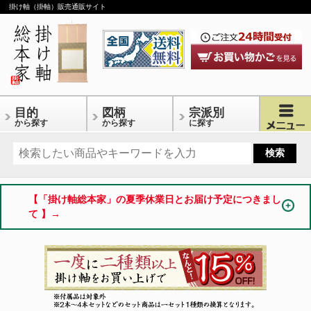
掛け軸（掛軸）販売通販サイト
目的
図柄
宗派別
から探す
から探す
に探す
【「掛け軸総本家」の夏季休業日とお届け予定につきまし
て 】→