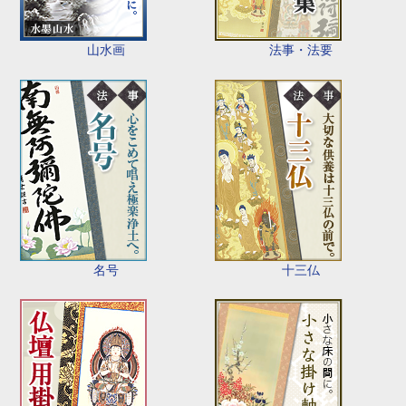
山水画
法事・法要
名号
十三仏