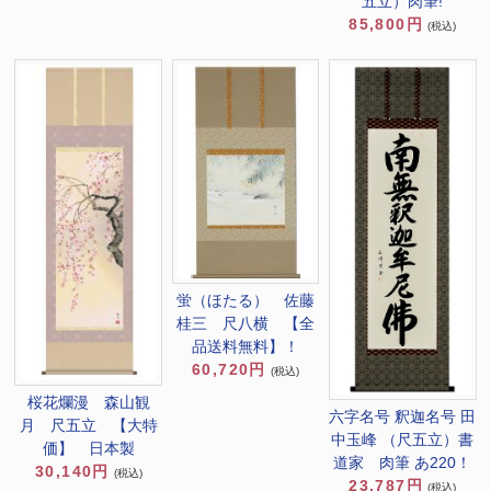
五立）肉筆!
85,800円
(税込)
蛍（ほたる） 佐藤
桂三 尺八横 【全
品送料無料】！
60,720円
(税込)
桜花爛漫 森山観
六字名号 釈迦名号 田
月 尺五立 【大特
中玉峰 （尺五立）書
価】 日本製
道家 肉筆 あ220！
30,140円
(税込)
23,787円
(税込)