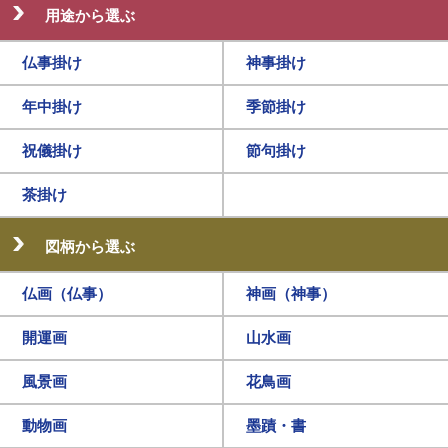
用途から選ぶ
仏事掛け
神事掛け
年中掛け
季節掛け
祝儀掛け
節句掛け
茶掛け
図柄から選ぶ
仏画（仏事）
神画（神事）
開運画
山水画
風景画
花鳥画
動物画
墨蹟・書