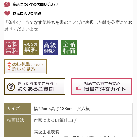
「茶掛け」もてなす気持ちを書のことばに表現した軸を茶席にてお
掛けくださいませ
サイズ
幅72cm×高さ138cm（尺八横）
描画技法
作家による肉筆仕上げ
高級生地表装