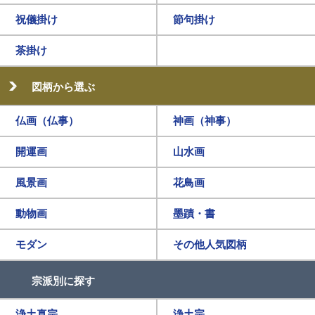
祝儀掛け
節句掛け
茶掛け
図柄から選ぶ
仏画（仏事）
神画（神事）
開運画
山水画
風景画
花鳥画
動物画
墨蹟・書
モダン
その他人気図柄
宗派別に探す
浄土真宗
浄土宗