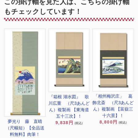
この掛け軸を見た人は、こちらの掛け軸
もチェックしています！
「相州梅沢庄」 葛
『箱根 湖水図』 歌
飾北斎 （尺3あんど
川広重 （尺3あんど
ん）複製画 【富嶽三
ん）複製画 【東海道
十六景】！
五十三次】！
夢光り 藤 直晴
8,800円
9,838円
(税込)
(税込)
（尺幅短）【全品送
料無料】肉筆！