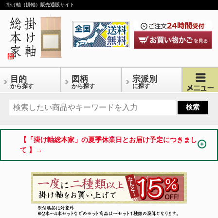
掛け軸（掛軸）販売通販サイト
目的
図柄
宗派別
から探す
から探す
に探す
【「掛け軸総本家」の夏季休業日とお届け予定につきまし
て 】→