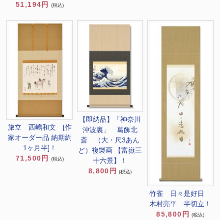
51,194円
(税込)
【即納品】「神奈川
旅立 西嶋和文 [作
沖波裏」 葛飾北
家オーダー品 納期約
斎 （大・尺3あん
1ヶ月半]！
ど）複製画 【富嶽三
71,500円
(税込)
十六景】！
8,800円
(税込)
竹雀 日々是好日
木村亮平 半切立！
85,800円
(税込)