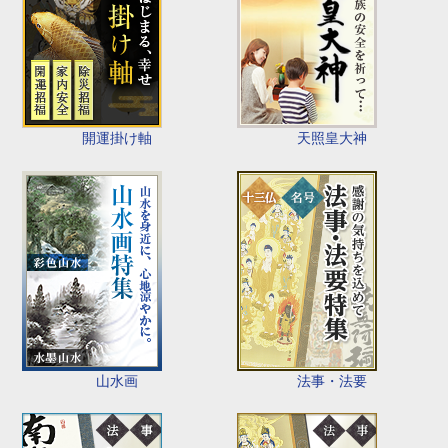
開運掛け軸
天照皇大神
山水画
法事・法要