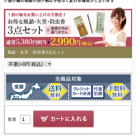
風鎮・矢筈・防虫香3点セット
数量