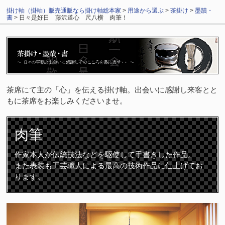
掛け軸（掛軸）販売通販なら掛け軸総本家
>
用途から選ぶ
>
茶掛け
>
墨蹟・
書
> 日々是好日 藤沢道心 尺八横 肉筆！
茶席にて主の「心」を伝える掛け軸。出会いに感謝し来客とと
もに茶席をお楽しみくださいませ。
肉筆
作家本人が伝統技法などを駆使して手書きした作品。
また表装も工芸職人による最高の技術作品に仕上げてお
ります。