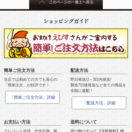
簡単ご注文方法
配送方法
当店では初めての方でも安心の
即日発送/2～3日内発送/
「簡単注文」が好評です！
製造7日後発送など全ての商品を
全国に速配！
「簡単ご注文方法」詳細
「配送方法」詳細
お支払い方法
送料について
クレジット決済、代金引換、銀
掛け軸はすべて【送料無料】物