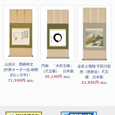
山頭火 西嶋和文
円相 「木村玉峰」
金富士飛翔 宇田川彩
[作家オーダー品 納期
（尺五横） 日本製
悠（悠創会）尺五
約1ヶ月半]！
30,140円
横 日本製
(税込)
71,500円
(税込)
21,802円
(税込)