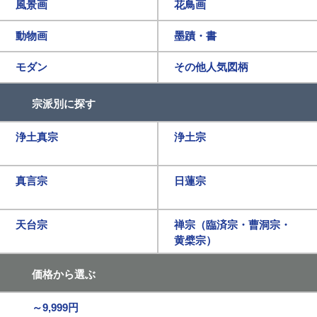
風景画
花鳥画
動物画
墨蹟・書
モダン
その他人気図柄
宗派別に探す
浄土真宗
浄土宗
真言宗
日蓮宗
天台宗
禅宗（臨済宗・曹洞宗・
黄檗宗）
価格から選ぶ
～9,999円