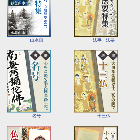
山水画
法事・法要
名号
十三仏