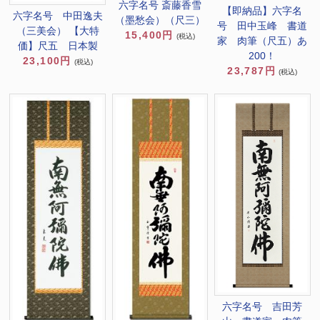
六字名号 斎藤香雪
【即納品】六字名
六字名号 中田逸夫
（墨愁会）（尺三）
号 田中玉峰 書道
（三美会） 【大特
15,400円
(税込)
家 肉筆（尺五）あ
価】尺五 日本製
200！
23,100円
(税込)
23,787円
(税込)
六字名号 吉田芳