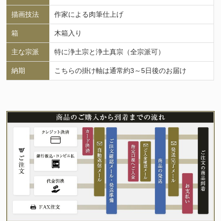
描画技法
作家による肉筆仕上げ
箱
木箱入り
主な宗派
特に浄土宗と浄土真宗（全宗派可）
納期
こちらの掛け軸は通常約3～5日後のお届け