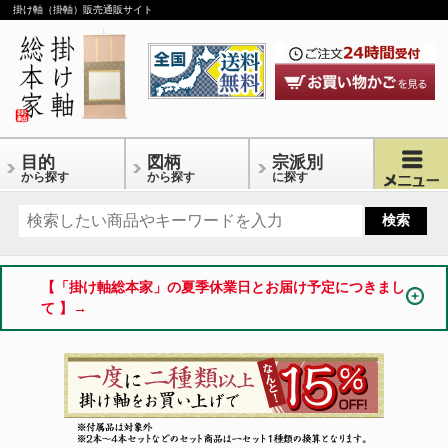
掛け軸（掛軸）販売通販サイト
目的
図柄
宗派別
から探す
から探す
に探す
【「掛け軸総本家」の夏季休業日とお届け予定につきまし
て 】→