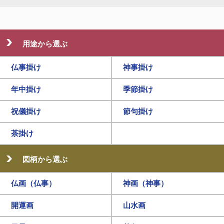
用途から選ぶ
仏事掛け
神事掛け
年中掛け
季節掛け
祝儀掛け
節句掛け
茶掛け
図柄から選ぶ
仏画（仏事）
神画（神事）
開運画
山水画