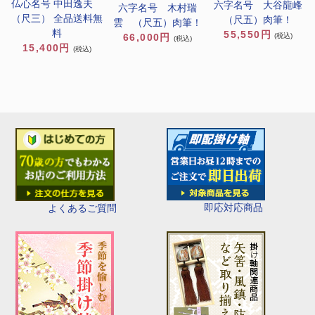
仏心名号 中田逸夫
六字名号 大谷龍峰
六字名号 木村瑞
（尺三） 全品送料無
（尺五）肉筆！
雲 （尺五）肉筆！
料
55,550円
(税込)
66,000円
(税込)
15,400円
(税込)
即応対応商品
よくあるご質問