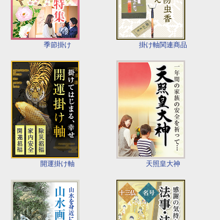
季節掛け
掛け軸関連商品
開運掛け軸
天照皇大神