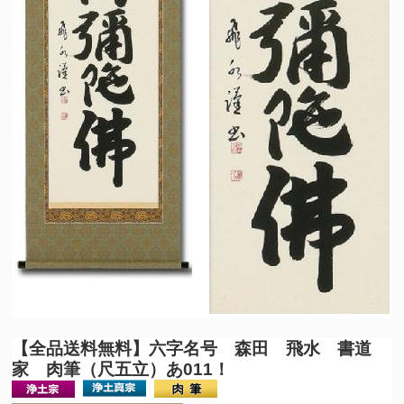
【全品送料無料】
六字名号 森田 飛水 書道
家 肉筆（尺五立）あ011！