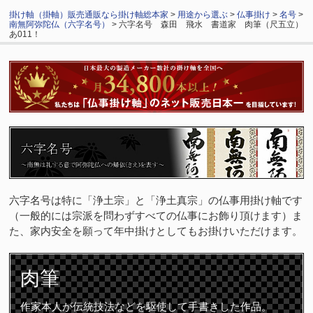
掛け軸（掛軸）販売通販なら掛け軸総本家
>
用途から選ぶ
>
仏事掛け
>
名号
>
南無阿弥陀仏（六字名号）
> 六字名号 森田 飛水 書道家 肉筆（尺五立）
あ011！
六字名号は特に「浄土宗」と「浄土真宗」の仏事用掛け軸です
（一般的には宗派を問わずすべての仏事にお飾り頂けます）ま
た、家内安全を願って年中掛けとしてもお掛けいただけます。
肉筆
作家本人が伝統技法などを駆使して手書きした作品。