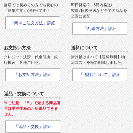
当店では初めての方でも安心の
即日発送/2～3日内発送/
「簡単注文」が好評です！
製造7日後発送など全ての商品を
全国に速配！
「簡単ご注文方法」詳細
「配送方法」詳細
お支払い方法
送料について
クレジット決済、代金引換、銀
掛け軸はすべて【送料無料】物
行振込、各種ご用意。
流コストを極力削減しました。
「お支払方法」詳細
「送料について」詳細
返品・交換について
※ご注意 「S」で始まる商品番
号は受注生産のため返品できま
せん。
「返品・交換」詳細