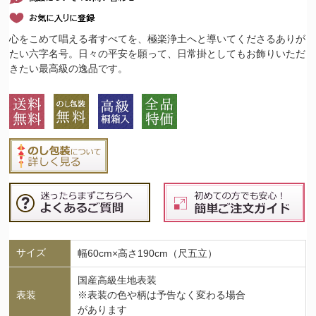
心をこめて唱える者すべてを、極楽浄土へと導いてくださるありが
たい六字名号。日々の平安を願って、日常掛としてもお飾りいただ
きたい最高級の逸品です。
サイズ
幅60cm×高さ190cm（尺五立）
国産高級生地表装
表装
※表装の色や柄は予告なく変わる場合
があります