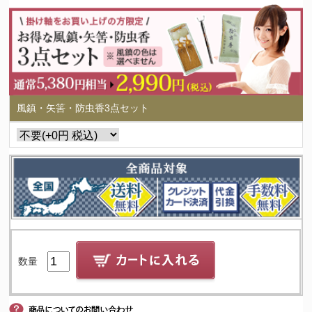
風鎮・矢筈・防虫香3点セット
数量