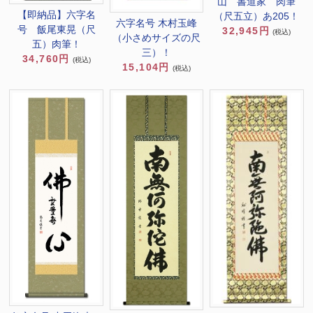
山 書道家 肉筆
【即納品】六字名
（尺五立）あ205！
六字名号 木村玉峰
号 飯尾東晃（尺
32,945円
(税込)
（小さめサイズの尺
五）肉筆！
三）！
34,760円
(税込)
15,104円
(税込)