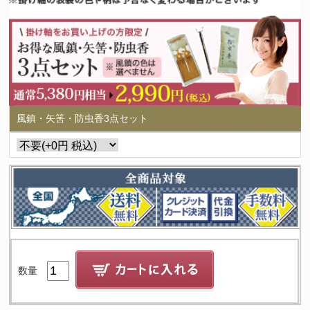
風鎮・矢筈・防虫香3点セット
数量