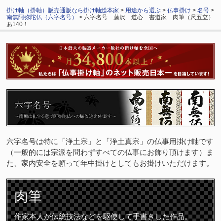
掛け軸（掛軸）販売通販なら掛け軸総本家
>
用途から選ぶ
>
仏事掛け
>
名号
>
南無阿弥陀仏（六字名号）
> 六字名号 藤沢 道心 書道家 肉筆（尺五立）
あ140！
六字名号は特に「浄土宗」と「浄土真宗」の仏事用掛け軸です
（一般的には宗派を問わずすべての仏事にお飾り頂けます）ま
た、家内安全を願って年中掛けとしてもお掛けいただけます。
肉筆
作家本人が伝統技法などを駆使して手書きした作品。