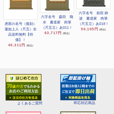
六字名号 前田 静
六字名号 森田 飛
波 書道家 肉筆
水 書道家 肉筆
虎斑の名号（復刻）
（尺五立）あ018！
（尺五立）あ011！
蓮如上人（尺五）全
50,105円
(税込)
63,717円
(税込)
品送料無料【特
価】！
40,311円
(税込)
即応対応商品
よくあるご質問