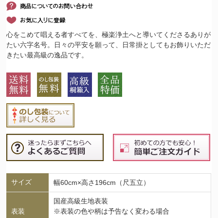
心をこめて唱える者すべてを、極楽浄土へと導いてくださるありが
たい六字名号。日々の平安を願って、日常掛としてもお飾りいただ
きたい最高級の逸品です。
サイズ
幅60cm×高さ196cm（尺五立）
国産高級生地表装
表装
※表装の色や柄は予告なく変わる場合