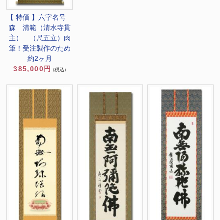
【 特価 】六字名号
森 清範（清水寺貫
主） （尺五立）肉
筆！受注製作のため
約2ヶ月
385,000円
(税込)