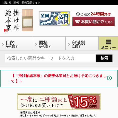
掛け軸（掛軸）販売通販サイト
目的
図柄
宗派別
から探す
から探す
に探す
【「掛け軸総本家」の夏季休業日とお届け予定につきまし
て 】→