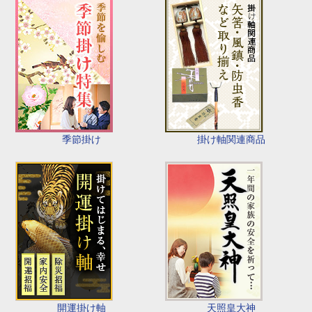
季節掛け
掛け軸関連商品
開運掛け軸
天照皇大神