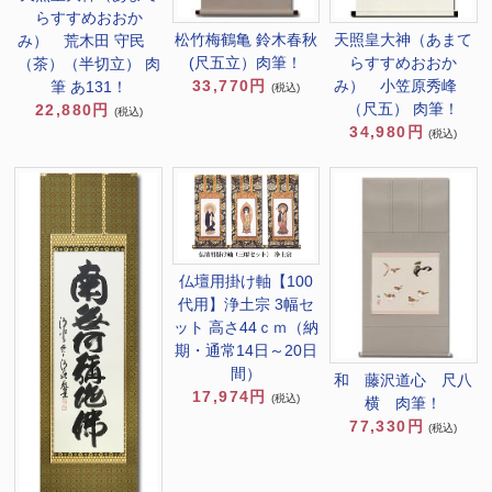
らすすめおおか
松竹梅鶴亀 鈴木春秋
天照皇大神（あまて
み） 荒木田 守民
(尺五立）肉筆！
らすすめおおか
（茶）（半切立） 肉
33,770円
み） 小笠原秀峰
筆 あ131！
(税込)
（尺五） 肉筆！
22,880円
(税込)
34,980円
(税込)
仏壇用掛け軸【100
代用】浄土宗 3幅セ
ット 高さ44ｃｍ（納
期・通常14日～20日
間）
和 藤沢道心 尺八
17,974円
(税込)
横 肉筆！
77,330円
(税込)