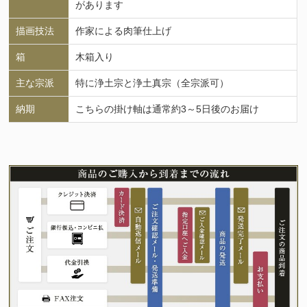
があります
描画技法
作家による肉筆仕上げ
箱
木箱入り
主な宗派
特に浄土宗と浄土真宗（全宗派可）
納期
こちらの掛け軸は通常約3～5日後のお届け