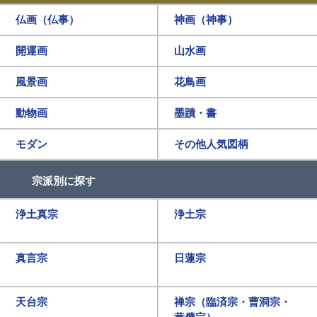
仏画（仏事）
神画（神事）
開運画
山水画
風景画
花鳥画
動物画
墨蹟・書
モダン
その他人気図柄
宗派別に探す
浄土真宗
浄土宗
真言宗
日蓮宗
天台宗
禅宗（臨済宗・曹洞宗・