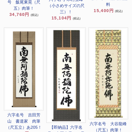
号 飯尾東晃（尺
料
（小さめサイズの尺
五）肉筆！
15,400円
三）！
(税込)
34,760円
(税込)
15,104円
(税込)
六字名号 吉田芳
山 書道家 肉筆
六字名号 大谷龍峰
【即納品】六字名
（尺五立）あ205！
（尺五）肉筆！