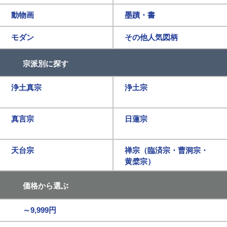
動物画
墨蹟・書
モダン
その他人気図柄
宗派別に探す
浄土真宗
浄土宗
真言宗
日蓮宗
天台宗
禅宗（臨済宗・曹洞宗・
黄檗宗）
価格から選ぶ
～9,999円