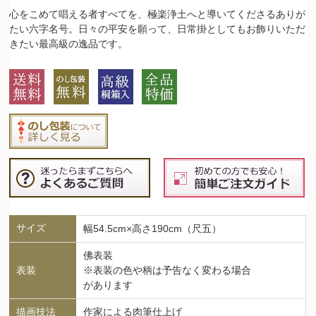
心をこめて唱える者すべてを、極楽浄土へと導いてくださるありが
たい六字名号。日々の平安を願って、日常掛としてもお飾りいただ
きたい最高級の逸品です。
サイズ
幅54.5cm×高さ190cm（尺五）
佛表装
表装
※表装の色や柄は予告なく変わる場合
があります
描画技法
作家による肉筆仕上げ