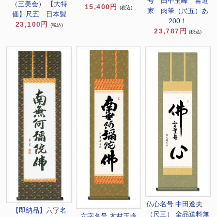
号 田中玉峰 書道
（三美会） 【大特
15,400円
(税込)
家 肉筆（尺五）あ
価】尺五 日本製
200！
23,100円
(税込)
23,787円
(税込)
仏心名号 中田逸夫
【即納品】六字名
（尺三） 全品送料無
六字名号 木村玉峰