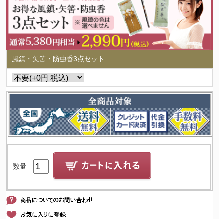
風鎮・矢筈・防虫香3点セット
数量