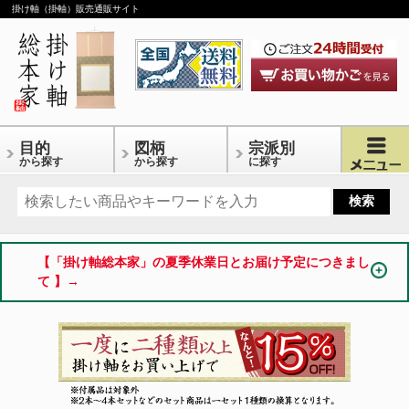
掛け軸（掛軸）販売通販サイト
目的
図柄
宗派別
から探す
から探す
に探す
【「掛け軸総本家」の夏季休業日とお届け予定につきまし
て 】→