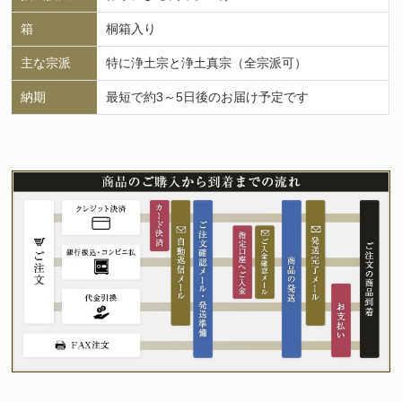
箱
桐箱入り
主な宗派
特に浄土宗と浄土真宗（全宗派可）
納期
最短で約3～5日後のお届け予定です