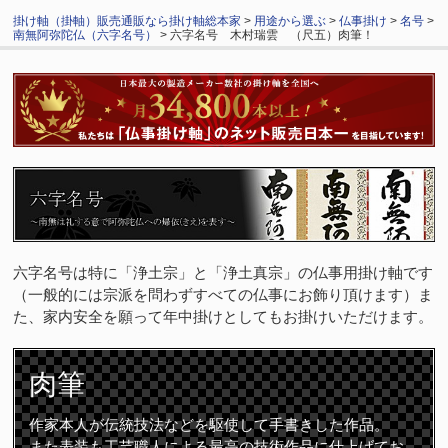
掛け軸（掛軸）販売通販なら掛け軸総本家
>
用途から選ぶ
>
仏事掛け
>
名号
>
南無阿弥陀仏（六字名号）
> 六字名号 木村瑞雲 （尺五）肉筆！
六字名号は特に「浄土宗」と「浄土真宗」の仏事用掛け軸です
（一般的には宗派を問わずすべての仏事にお飾り頂けます）ま
た、家内安全を願って年中掛けとしてもお掛けいただけます。
肉筆
作家本人が伝統技法などを駆使して手書きした作品。
また表装も工芸職人による最高の技術作品に仕上げてお