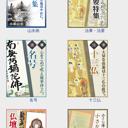
山水画
法事・法要
名号
十三仏