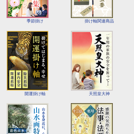
季節掛け
掛け軸関連商品
開運掛け軸
天照皇大神