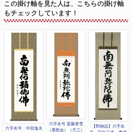
この掛け軸を見た人は、こちらの掛け軸
もチェックしています！
六字名号 斎藤香雪
【即納品】六字名
六字名号 中田逸夫
（墨愁会）（尺三）