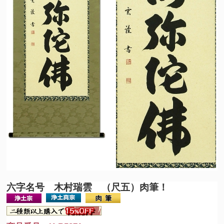
六字名号 木村瑞雲 （尺五）肉筆！