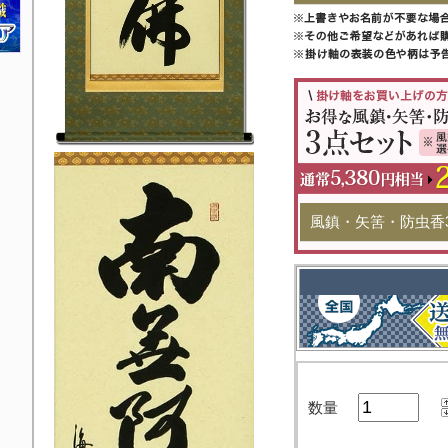
風鎮・矢筈・防虫香
数量