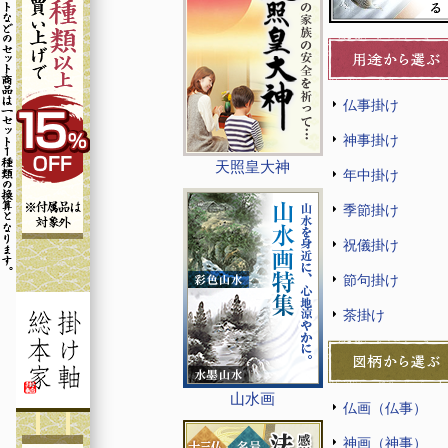
仏事掛け
神事掛け
天照皇大神
年中掛け
季節掛け
祝儀掛け
節句掛け
茶掛け
山水画
仏画（仏事）
神画（神事）