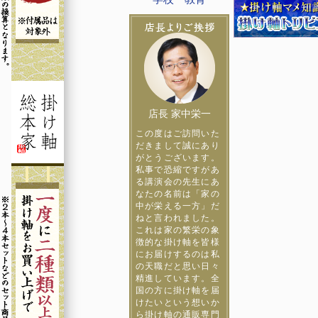
店長 家中栄一
この度はご訪問いた
だきまして誠にあり
がとうございます。
私事で恐縮ですがあ
る講演会の先生にあ
なたの名前は「家の
中が栄える一方」だ
ねと言われました。
これは家の繁栄の象
徴的な掛け軸を皆様
にお届けするのは私
の天職だと思い日々
精進しています。全
国の方に掛け軸を届
けたいという想いか
ら掛け軸の通販専門