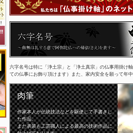
六字名号は特に「浄土宗」と「浄土真宗」の仏事用掛け軸
ての仏事にお飾り頂けます）また、家内安全を願って年中
肉筆
作家本人が伝統技法などを駆使して手書きし
た作品。
また表装も工芸職人による最高の技術作品に