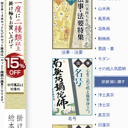
山水画
風景画
花鳥画
動物画
墨蹟・書
法事・法要
モダン
その他人気図柄
浄土真宗
浄土宗
真言宗
名号
日蓮宗