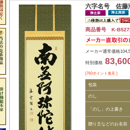
六字名号 佐藤
商品番号 K-B527
メーカー通常価格104,
83,6
特別価格
[760ポイント進呈 ]
包装
のし
「のし」の上書き
贈り主などのお名前