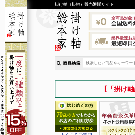
掛け軸（掛軸）販売通販サイト
全商品対象!
全国送料
業界最速お届
最短即日
【「掛け軸
よくあるご質問