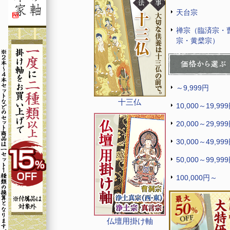
天台宗
禅宗（臨済宗・
宗・黄檗宗）
～9,999円
十三仏
10,000～19,99
20,000～29,99
30,000～49,99
50,000～99,99
100,000円～
仏壇用掛け軸