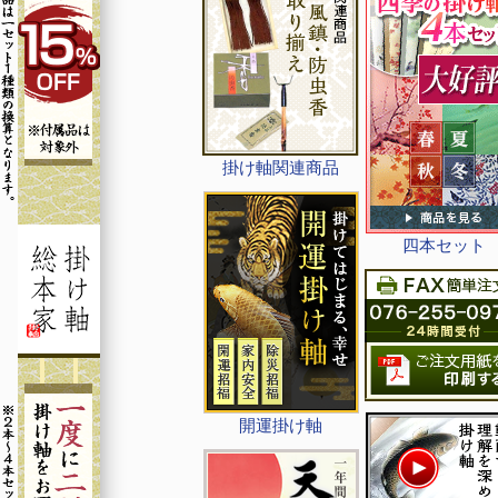
掛け軸関連商品
四本セット
開運掛け軸