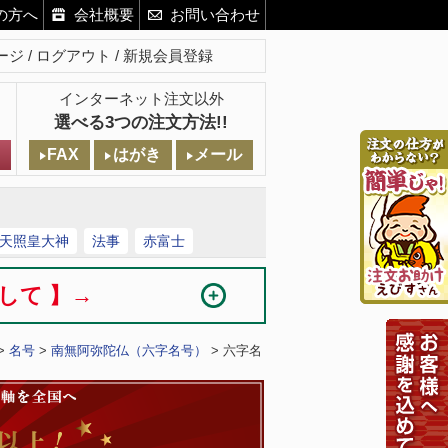
の方へ
会社概要
お問い合わせ
ージ
ログアウト
新規会員登録
インターネット注文以外
選べる3つの注文方法!!
FAX
はがき
メール
天照皇大神
法事
赤富士
まして 】→
>
名号
>
南無阿弥陀仏（六字名号）
> 六字名