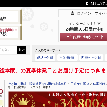
はじめて
ログイン・マイペ
!
無料
インターネット注文
24時間365日受付中!!
け挑戦中!!
発送
お買い物かごの中
☆人気のキーワード
即納掛け軸
開運掛け軸
四季の掛け軸
総本家」の夏季休業日とお届け予定につき
掛け軸（掛軸）販売通販なら掛け軸総本家
>
用途から選ぶ
>
仏事掛け
号 佐藤海雲 （尺五）肉筆！