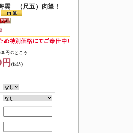
海雲 （尺五）肉筆！
2
500円のところ
00円
(税込)