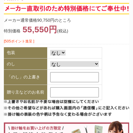
メーカー通常価格90,750円のところ
55,550円
特別価格
(税込)
[505ポイント進呈 ]
包装
のし
「のし」の上書き
贈り主などのお名前