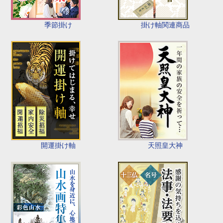
季節掛け
掛け軸関連商品
開運掛け軸
天照皇大神