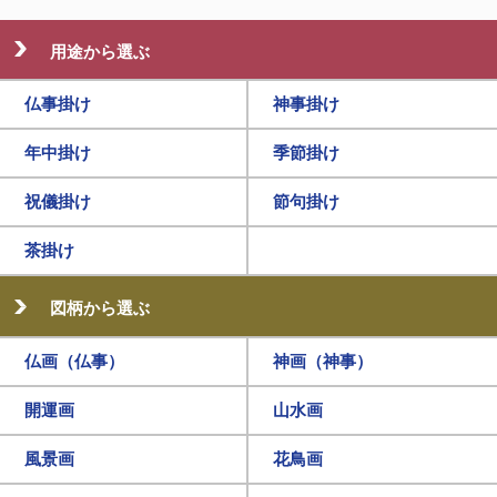
用途から選ぶ
仏事掛け
神事掛け
年中掛け
季節掛け
祝儀掛け
節句掛け
茶掛け
図柄から選ぶ
仏画（仏事）
神画（神事）
開運画
山水画
風景画
花鳥画