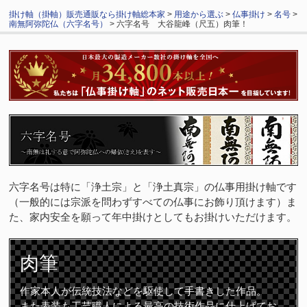
掛け軸（掛軸）販売通販なら掛け軸総本家
>
用途から選ぶ
>
仏事掛け
>
名号
>
南無阿弥陀仏（六字名号）
> 六字名号 大谷龍峰（尺五）肉筆！
六字名号は特に「浄土宗」と「浄土真宗」の仏事用掛け軸です
（一般的には宗派を問わずすべての仏事にお飾り頂けます）ま
た、家内安全を願って年中掛けとしてもお掛けいただけます。
肉筆
作家本人が伝統技法などを駆使して手書きした作品。
また表装も工芸職人による最高の技術作品に仕上げてお