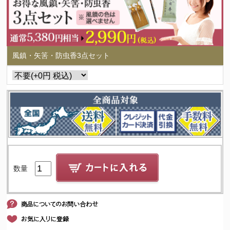
風鎮・矢筈・防虫香3点セット
数量