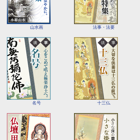
山水画
法事・法要
名号
十三仏