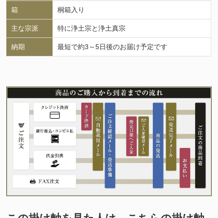
箱
桐箱入り
主な宗派
特に浄土宗と浄土真宗
納期
最短で約3～5日後のお届け予定です