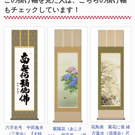
この掛け軸を見た人は、こちらの掛け軸
もチェックしています！
花鳥画 菊花に雀 緒
六字名号 中田逸夫
紫陽花（あじさ
方葉水（清瀧会）尺
（三美会） 【大特