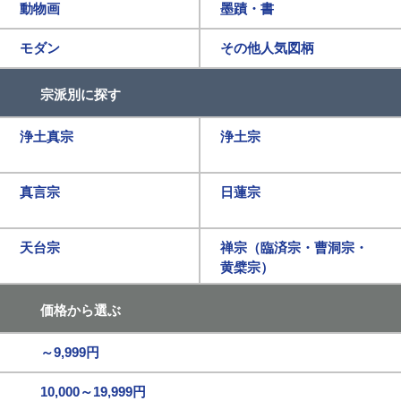
動物画
墨蹟・書
モダン
その他人気図柄
宗派別に探す
浄土真宗
浄土宗
真言宗
日蓮宗
天台宗
禅宗（臨済宗・曹洞宗・
黄檗宗）
価格から選ぶ
～9,999円
10,000～19,999円