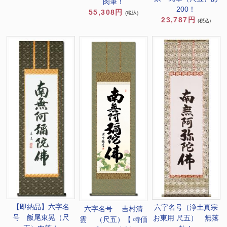
肉筆！
200！
55,308円
(税込)
23,787円
(税込)
【即納品】六字名
六字名号（浄土真宗
六字名号 吉村清
号 飯尾東晃（尺
お東用 尺五） 無落
雲 （尺五）【 特価