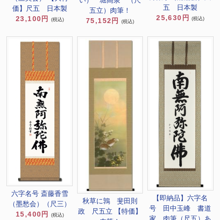
い） 堀高泉 （尺
五 日本製
価】尺五 日本製
五立）肉筆！
25,630円
23,100円
(税込)
(税込)
75,152円
(税込)
六字名号 斎藤香雪
【即納品】六字名
秋草に鶉 斐田則
（墨愁会）（尺三）
号 田中玉峰 書道
政 尺五立 【特価】
15,400円
(税込)
家 肉筆（尺五）あ