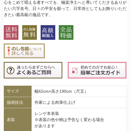
心をこめて唱える者すべてを、極楽浄土へと導いてくださるありが
たい六字名号。日々の平安を願って、日常掛としてもお飾りいただ
きたい最高級の逸品です。
サイズ
幅62cm×高さ190cm（尺五）
描画技法
作家による肉筆仕上げ
レンゲ本表装
表装
※表装の色や柄は予告なく変わる場合
があります