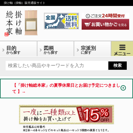
掛け軸（掛軸）販売通販サイト
目的
図柄
宗派別
から探す
から探す
に探す
【「掛け軸総本家」の夏季休業日とお届け予定につきまし
て 】→