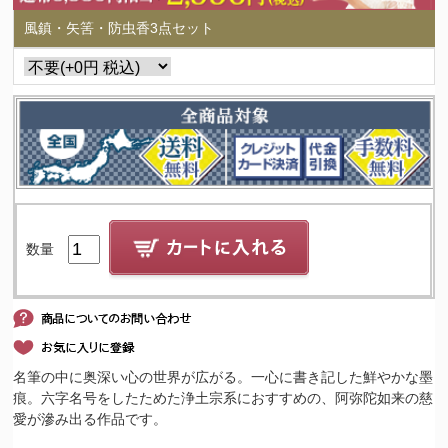
風鎮・矢筈・防虫香3点セット
数量
名筆の中に奥深い心の世界が広がる。一心に書き記した鮮やかな墨
痕。六字名号をしたためた浄土宗系におすすめの、阿弥陀如来の慈
愛が滲み出る作品です。