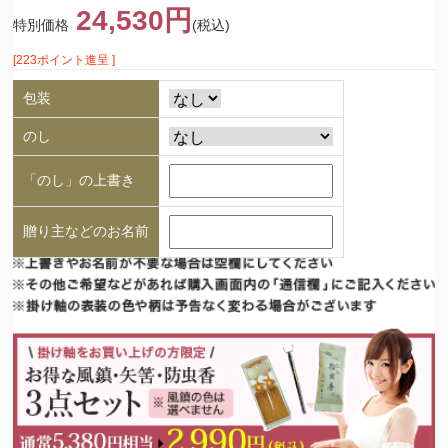
24,530円
特別価格
(税込)
[223ポイント進呈 ]
包装
のし
「のし」の上書き
贈り主などのお名前