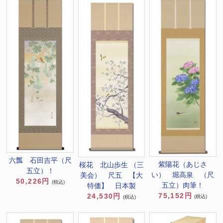
六瓢 石田吉平（尺
紫陽花（あじさ
桜花 北山歩生 （三
五立）！
い） 堀高泉 （尺
美会） 尺五 【大
50,226円
(税込)
五立）肉筆！
特価】 日本製
75,152円
24,530円
(税込)
(税込)