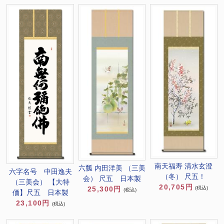
南天福寿 清水玄澄
六瓢 内田洋美 （三美
六字名号 中田逸夫
（冬） 尺五！
会） 尺五 日本製
（三美会） 【大特
20,705円
(税込)
25,300円
(税込)
価】尺五 日本製
23,100円
(税込)