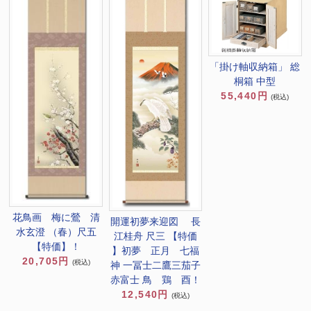
「掛け軸収納箱」 総
桐箱 中型
55,440円
(税込)
花鳥画 梅に鶯 清
開運初夢来迎図 長
水玄澄 （春）尺五
江桂舟 尺三 【特価
【特価】！
】初夢 正月 七福
20,705円
(税込)
神 一冨士二鷹三茄子
赤富士 鳥 鶏 酉！
12,540円
(税込)