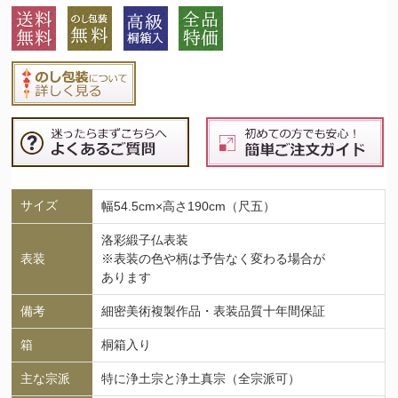
サイズ
幅54.5cm×高さ190cm（尺五）
洛彩緞子仏表装
表装
※表装の色や柄は予告なく変わる場合が
あります
備考
細密美術複製作品・表装品質十年間保証
箱
桐箱入り
主な宗派
特に浄土宗と浄土真宗（全宗派可）