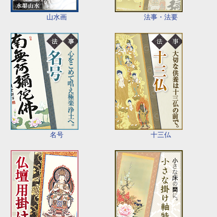
山水画
法事・法要
名号
十三仏