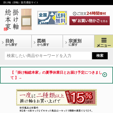
掛け軸（掛軸）販売通販サイト
目的
図柄
宗派別
から探す
から探す
に探す
【「掛け軸総本家」の夏季休業日とお届け予定につきまし
て 】→