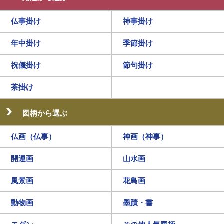
仏事掛け
神事掛け
年中掛け
季節掛け
祝儀掛け
節句掛け
茶掛け
図柄から選ぶ
仏画（仏事）
神画（神事）
開運画
山水画
風景画
花鳥画
動物画
墨蹟・書