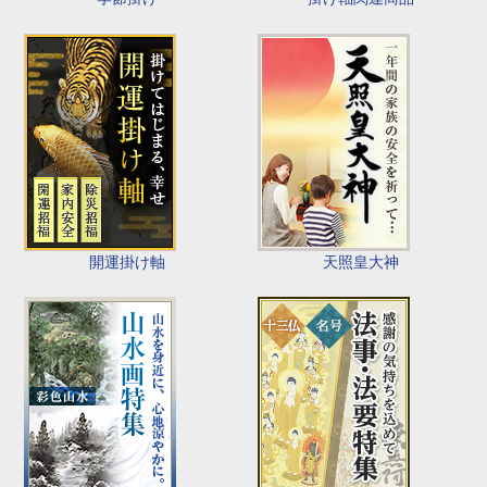
開運掛け軸
天照皇大神