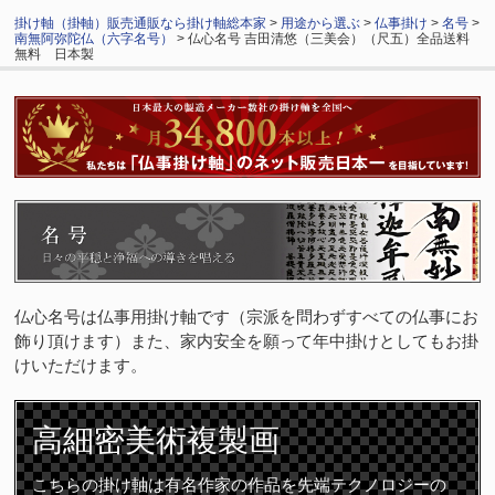
掛け軸（掛軸）販売通販なら掛け軸総本家
>
用途から選ぶ
>
仏事掛け
>
名号
>
南無阿弥陀仏（六字名号）
> 仏心名号 吉田清悠（三美会）（尺五）全品送料
無料 日本製
仏心名号は仏事用掛け軸です（宗派を問わずすべての仏事にお
飾り頂けます）また、家内安全を願って年中掛けとしてもお掛
けいただけます。
高細密
美術複製画
こちらの掛け軸は有名作家の作品を先端テクノロジーの