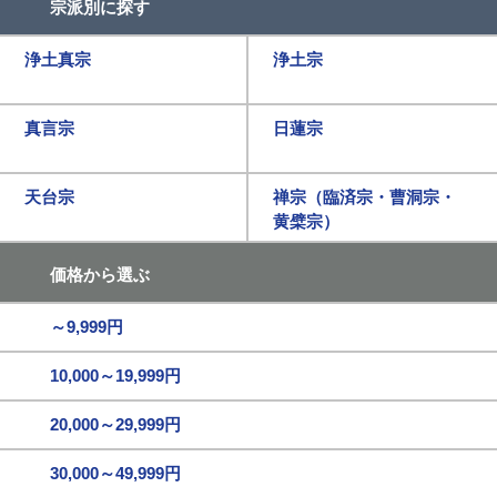
宗派別に探す
浄土真宗
浄土宗
真言宗
日蓮宗
天台宗
禅宗（臨済宗・曹洞宗・
黄檗宗）
価格から選ぶ
～9,999円
10,000～19,999円
20,000～29,999円
30,000～49,999円