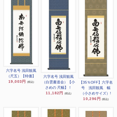
六字名号 浅田観風
（尺五）【特価】
六字名号 浅田観風
19,003円
（白雲書道会）【小
【35％OFF】六字名
(税込)
さめの 尺幅】！
号 浅田観風 幅
11,182円
（小さめサイズ）!
(税込)
10,296円
(税込)