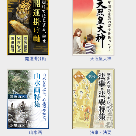
開運掛け軸
天照皇大神
山水画
法事・法要