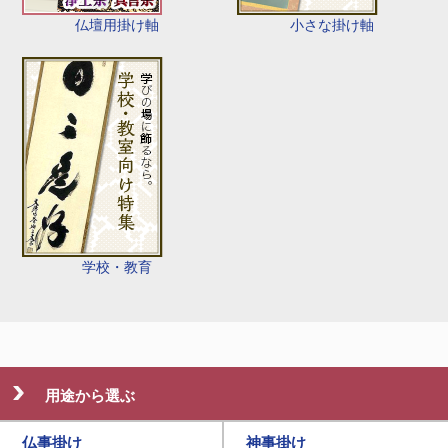
仏壇用掛け軸
小さな掛け軸
学校・教育
用途から選ぶ
仏事掛け
神事掛け