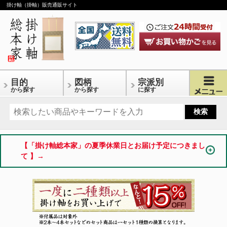
掛け軸（掛軸）販売通販サイト
目的
図柄
宗派別
から探す
から探す
に探す
【「掛け軸総本家」の夏季休業日とお届け予定につきまし
て 】→