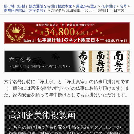
掛け軸（掛軸）販売通販なら掛け軸総本家
>
用途から選ぶ
>
仏事掛け
>
名号
>
南無阿弥陀仏（六字名号）
> 六字名号 浅田観風 （尺五）【特価】 日本製
六字名号は特に「浄土宗」と「浄土真宗」の仏事用掛け軸です
（一般的には宗派を問わずすべての仏事にお飾り頂けます）ま
た、家内安全を願って年中掛けとしてもお掛けいただけます。
高細密
美術複製画
こちらの掛け軸は有名作家の作品を先端テクノロジーの
複製細密印刷（対光性の高い顔料インク）にて、効率化