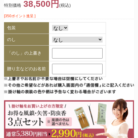
38,500円
特別価格
(税込)
[350ポイント進呈 ]
包装
のし
「のし」の上書き
贈り主などのお名前