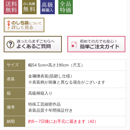
サイズ
幅54.5cm×高さ190cm（尺五）
金襴佛表装(筋廻し仕様）
表装
※表装柄が画像と異なる場合がございます
箱
高級桐箱入り
特殊工芸細密作品
備考
表装品質十年間保証付き
納期
約5～7日後にお手元に届きます（42）