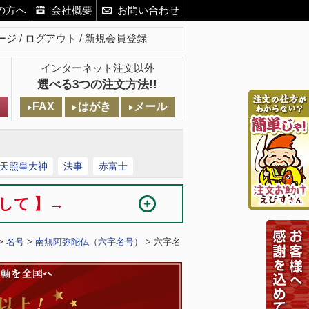
の方へ
会社概要
お問い合わせ
ージ
ログアウト
新規会員登録
インターネット注文以外
選べる3つの注文方法!!
FAX
はがき
メール
天照皇大神
法事
赤富士
まして 】→
>
名号
>
南無阿弥陀仏（六字名号）
> 六字名