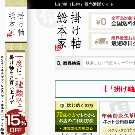
掛け軸（掛軸）販売通販サイト
全商品対象!
全国送料
業界最速お届
最短即日
【「掛け軸
よくあるご質問