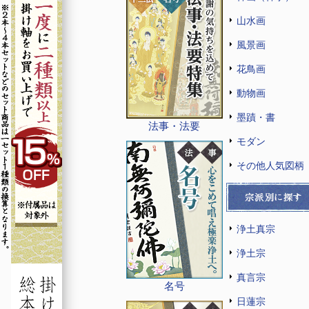
山水画
風景画
花鳥画
動物画
墨蹟・書
法事・法要
モダン
その他人気図柄
浄土真宗
浄土宗
真言宗
名号
日蓮宗