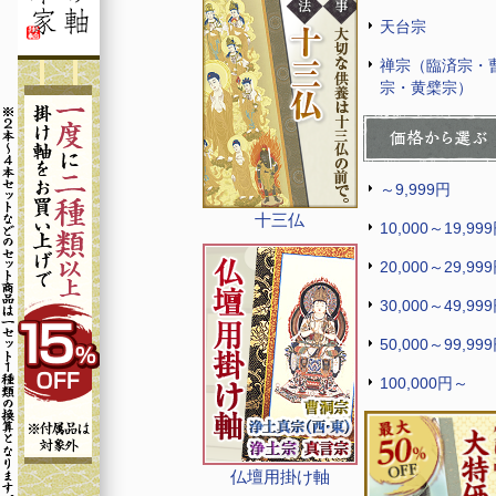
天台宗
禅宗（臨済宗・
宗・黄檗宗）
～9,999円
十三仏
10,000～19,99
20,000～29,99
30,000～49,99
50,000～99,99
100,000円～
仏壇用掛け軸