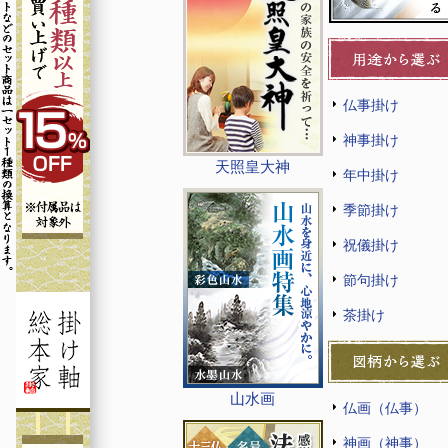
仏事掛け
神事掛け
天照皇大神
年中掛け
季節掛け
祝儀掛け
節句掛け
茶掛け
山水画
仏画（仏事）
神画（神事）