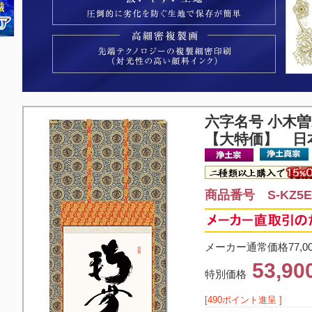
六字名号 小木
【大特価】 日
商品番号 S-KZ5E2
メーカー通常価格77,0
53,9
特別価格
[490ポイント進呈 ]