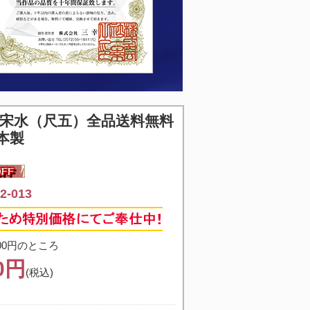
曽宋水（尺五）全品送料無料
本製
-013
00円のところ
00円
(税込)