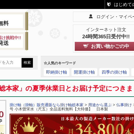
はじめて
ログイン・マイペ
!
無料
インターネット注文
24時間365日受付中!!
け挑戦中!!
発送
お買い物かごの中
☆人気のキーワード
即納掛け軸
開運掛け軸
四季の掛け軸
総本家」の夏季休業日とお届け予定につき
掛け軸（掛軸）販売通販なら掛け軸総本家
>
用途から選ぶ
>
仏事掛け
号 小木曽宋水（尺五）全品送料無料【大特価】 日本製