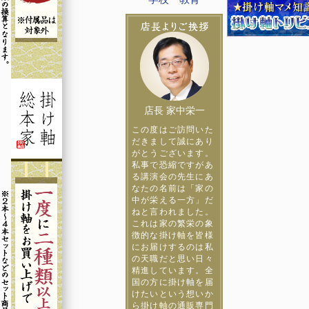
店長 家中栄一
この度はご訪問いた
だきまして誠にあり
がとうございます。
私事で恐縮ですがあ
る講演会の先生にあ
なたの名前は「家の
中が栄える一方」だ
ねと言われました。
これは家の繁栄の象
徴的な掛け軸を皆様
にお届けするのは私
の天職だと思い日々
精進しています。全
国の方に掛け軸を届
けたいという想いか
ら掛け軸の通販専門