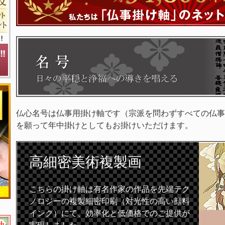
仏心名号は仏事用掛け軸です（宗派を問わずすべての仏事
を願って年中掛けとしてもお掛けいただけます。
高細密
美術複製画
こちらの掛け軸は有名作家の作品を先端テク
ノロジーの複製細密印刷（対光性の高い顔料
インク）にて、効率化と低価格でのご提供が