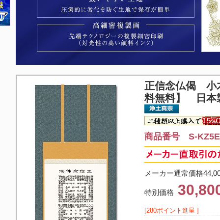
正信念仏偈 小
料無料】 日本
商品番号 S-KZ5E2
メーカー通常価格44,0
30,8
特別価格
[280ポイント進呈 ]