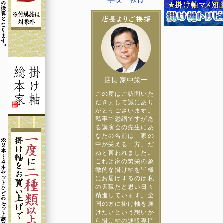
店長 家中栄一
この度はご訪問いた
だきまして誠にあり
がとうございます。
私事で恐縮ですがあ
る講演会の先生にあ
なたの名前は「家の
中が栄える一方」だ
ねと言われました。
これは家の繁栄の象
徴的な掛け軸を皆様
にお届けするのは私
の天職だと思い日々
精進しています。全
国の方に掛け軸を届
けたいという想いか
ら掛け軸の通販専門