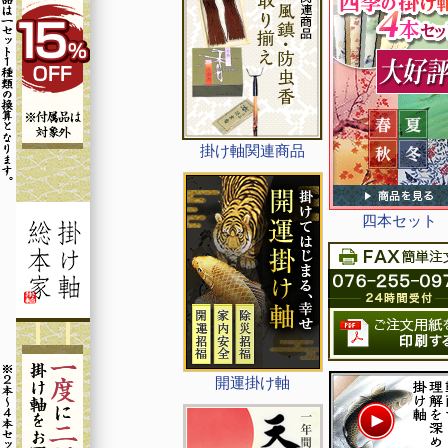
掛け軸関連商品
四本セット
開運掛け軸