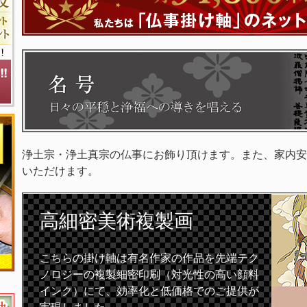
浄土宗・浄土真宗の仏事にお飾り頂けます。また、家内安
いただけます。
高細密
美術複製画
こちらの掛け軸は有名作家の作品を先端テク
ノロジーの複製細密印刷（対光性の高い顔料
インク）にて、効率化と低価格でのご提供が