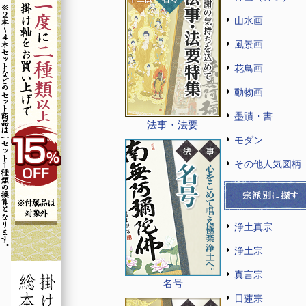
山水画
風景画
花鳥画
動物画
墨蹟・書
法事・法要
モダン
その他人気図柄
浄土真宗
浄土宗
真言宗
名号
日蓮宗