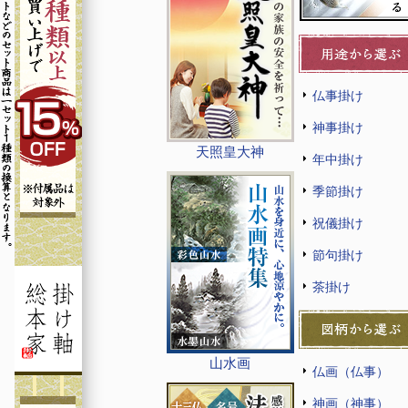
仏事掛け
神事掛け
天照皇大神
年中掛け
季節掛け
祝儀掛け
節句掛け
茶掛け
山水画
仏画（仏事）
神画（神事）