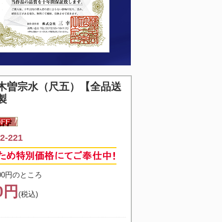
木曽宗水（尺五）【全品送
製
-221
00円のところ
00円
(税込)