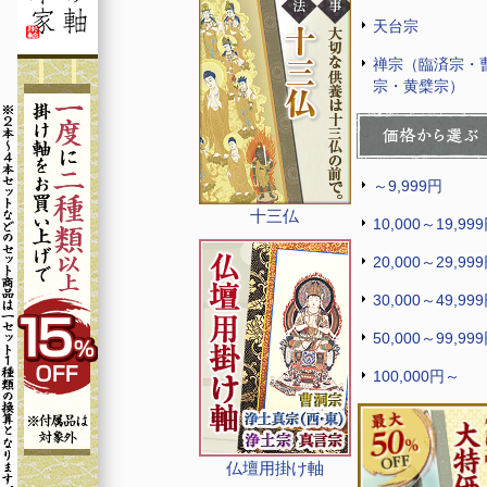
天台宗
禅宗（臨済宗・
宗・黄檗宗）
～9,999円
十三仏
10,000～19,99
20,000～29,99
30,000～49,99
50,000～99,99
100,000円～
仏壇用掛け軸