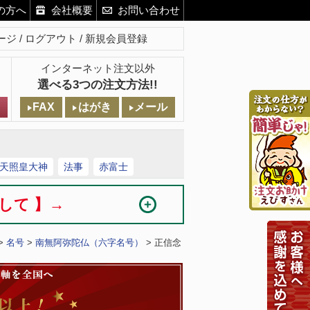
の方へ
会社概要
お問い合わせ
ージ
ログアウト
新規会員登録
インターネット注文以外
選べる3つの注文方法!!
FAX
はがき
メール
天照皇大神
法事
赤富士
まして 】→
>
名号
>
南無阿弥陀仏（六字名号）
> 正信念