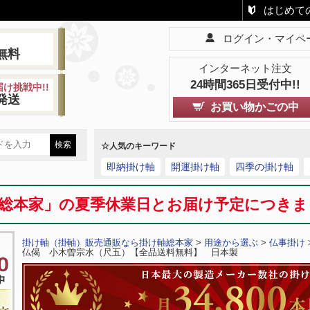
はじめて
ログイン・マイペ
!
無料
インターネット注文
24時間365日受付中!!
け挑戦中!!
発送
お買い物かごの中
☆人気のキーワード
即納掛け軸
開運掛け軸
四季の掛け軸
総本家」の夏季休業日とお届け予定につき
掛け軸（掛軸）販売通販なら掛け軸総本家
>
用途から選ぶ
>
仏事掛け
仏偈 小木曽宗水（尺五）【全品送料無料】 日本製