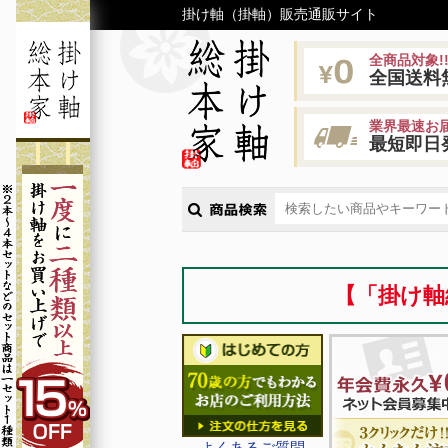
掛け軸（掛軸）販売通販サイト
全商品対象!
全国送料
業界最速お届
最短即日
【「掛け軸
よくあるご質問