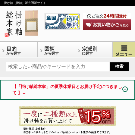
掛け軸（掛軸）販売通販サイト
目的
図柄
宗派別
から探す
から探す
に探す
【「掛け軸総本家」の夏季休業日とお届け予定につきまし
て 】→