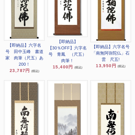
【即納品】
【即納品】六字名
【即納品】六字名号
【30％OFF】六字名
号 田中玉峰 書道
「南無阿弥陀仏」石
号 青鳳 （尺五）
家 肉筆（尺五）あ
雲 尺五!
肉筆！
200！
13,950円
(税込)
15,400円
(税込)
23,787円
(税込)