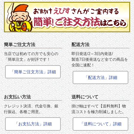
簡単ご注文方法
配送方法
当店では初めての方でも安心の
即日発送/2～3日内発送/
「簡単注文」が好評です！
製造7日後発送など全ての商品を
全国に速配！
「簡単ご注文方法」詳細
「配送方法」詳細
お支払い方法
送料について
クレジット決済、代金引換、銀
掛け軸はすべて【送料無料】物
行振込、各種ご用意。
流コストを極力削減しました。
「お支払方法」詳細
「送料について」詳細