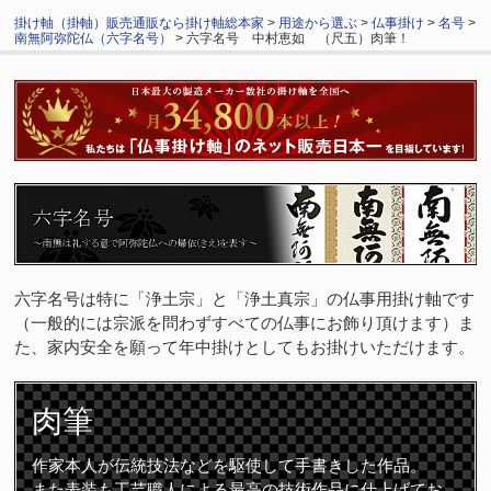
掛け軸（掛軸）販売通販なら掛け軸総本家
>
用途から選ぶ
>
仏事掛け
>
名号
>
南無阿弥陀仏（六字名号）
> 六字名号 中村恵如 （尺五）肉筆！
六字名号は特に「浄土宗」と「浄土真宗」の仏事用掛け軸です
（一般的には宗派を問わずすべての仏事にお飾り頂けます）ま
た、家内安全を願って年中掛けとしてもお掛けいただけます。
肉筆
作家本人が伝統技法などを駆使して手書きした作品。
また表装も工芸職人による最高の技術作品に仕上げてお