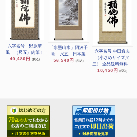
六字名号 野原華
「水墨山水」阿波千
六字名号 中田逸夫
風 （尺五）肉筆！
明 尺五 日本製
（小さめサイズ尺
40,480円
(税込)
56,540円
(税込)
三） 全品送料無料！
10,450円
(税込)