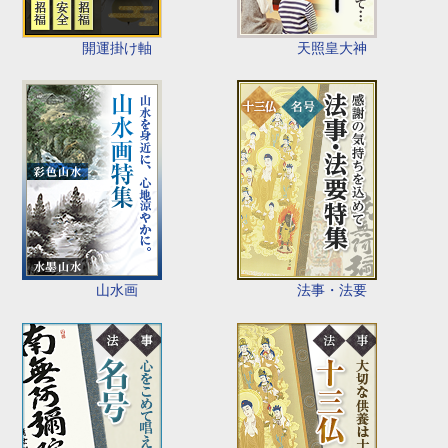
開運掛け軸
天照皇大神
山水画
法事・法要