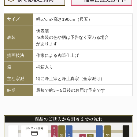
サイズ
幅57cm×高さ190cm（尺五）
佛表装
表装
※表装の色や柄は予告なく変わる場合
があります
描画技法
作家による肉筆仕上げ
箱
桐箱入り
主な宗派
特に浄土宗と浄土真宗（全宗派可）
納期
最短で約3～5日後のお届け予定です