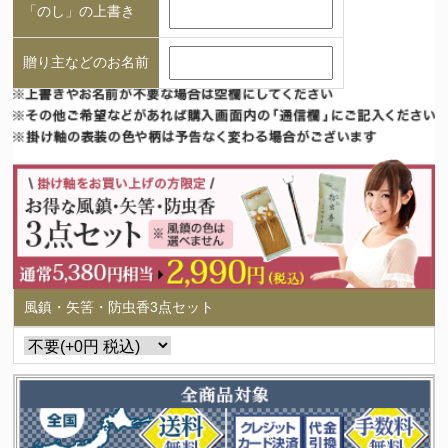
「のし」の上書き
贈り主などのお名前
風鎮・矢筈・防虫香3点セット