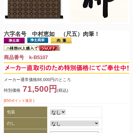
六字名号 中村恵如 （尺五）肉筆！
商品番号 k-B5107
メーカー通常価格88,000円のところ
71,500円
特別価格
(税込)
[650ポイント進呈 ]
包装
のし