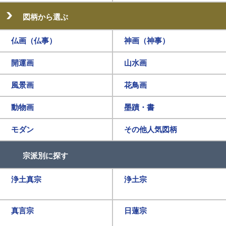
図柄から選ぶ
仏画（仏事）
神画（神事）
開運画
山水画
風景画
花鳥画
動物画
墨蹟・書
モダン
その他人気図柄
宗派別に探す
浄土真宗
浄土宗
真言宗
日蓮宗