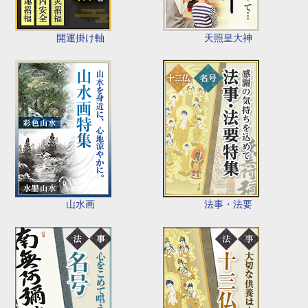
開運掛け軸
天照皇大神
山水画
法事・法要