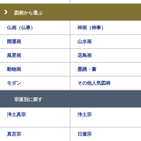
図柄から選ぶ
仏画（仏事）
神画（神事）
開運画
山水画
風景画
花鳥画
動物画
墨蹟・書
モダン
その他人気図柄
宗派別に探す
浄土真宗
浄土宗
真言宗
日蓮宗