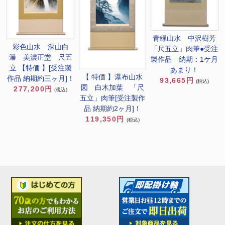
青緑山水 中沢樹芳
彩色山水 深山白
「尺五立」肉筆●受注
瀑 美濃正堂 尺五
製作品 納期：1ケ月
立 【特価 】[受注製
あまり！
【 特価 】瀑布山水
作品 納期約三ヶ月]！
93,665円
(税込)
図 白木加葉 「尺
277,200円
(税込)
五立」肉筆[受注製作
品 納期約2ヶ月]！
119,350円
(税込)