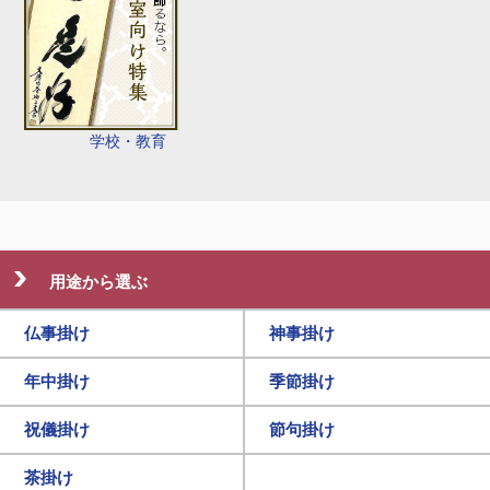
学校・教育
用途から選ぶ
仏事掛け
神事掛け
年中掛け
季節掛け
祝儀掛け
節句掛け
茶掛け