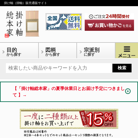
掛け軸（掛軸）販売通販サイト
目的
図柄
宗派別
から探す
から探す
に探す
【「掛け軸総本家」の夏季休業日とお届け予定につきまし
て 】→