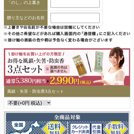
「のし」の上書き
贈り主などのお名前
風鎮・矢筈・防虫香3点セット