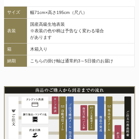
サイズ
幅71cm×高さ195cm（尺八）
国産高級生地表装
表装
※表装の色や柄は予告なく変わる場合
があります
箱
木箱入り
納期
こちらの掛け軸は通常約3～5日後のお届け