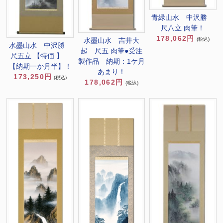
青緑山水 中沢勝
尺八立 肉筆！
178,062円
(税込)
水墨山水 吉井大
水墨山水 中沢勝
起 尺五 肉筆●受注
尺五立 【特価 】
製作品 納期：1ケ月
【納期一か月半】！
あまり！
173,250円
(税込)
178,062円
(税込)