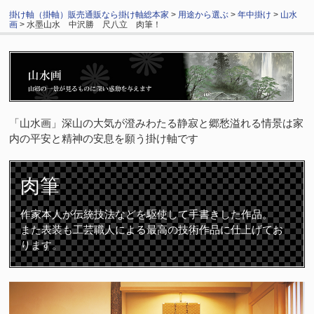
掛け軸（掛軸）販売通販なら掛け軸総本家
>
用途から選ぶ
>
年中掛け
>
山水
画
> 水墨山水 中沢勝 尺八立 肉筆！
「山水画」深山の大気が澄みわたる静寂と郷愁溢れる情景は家
内の平安と精神の安息を願う掛け軸です
肉筆
作家本人が伝統技法などを駆使して手書きした作品。
また表装も工芸職人による最高の技術作品に仕上げてお
ります。