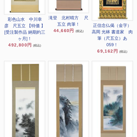
滝登 北村晴方 尺
彩色山水 中川幸
五立 肉筆！
正信念仏偈（金字）
彦 尺五立 【特価 】
44,660円
高岡 光林 書道家 肉
(税込)
[受注製作品 納期約三
筆（尺五立）あ
ヶ月]！
059！
492,800円
(税込)
69,162円
(税込)