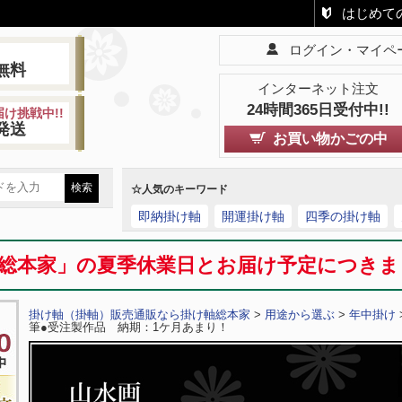
はじめて
ログイン・マイペ
!
無料
インターネット注文
24時間365日受付中!!
け挑戦中!!
発送
お買い物かごの中
☆人気のキーワード
即納掛け軸
開運掛け軸
四季の掛け軸
総本家」の夏季休業日とお届け予定につき
掛け軸（掛軸）販売通販なら掛け軸総本家
>
用途から選ぶ
>
年中掛け
筆●受注製作品 納期：1ケ月あまり！