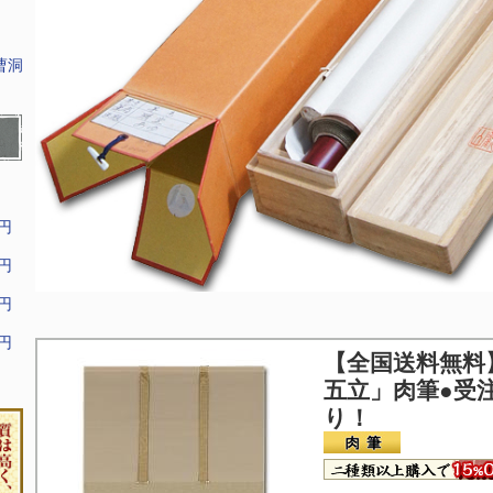
曹洞
9円
9円
9円
9円
【全国送料無料
五立」肉筆●受
り！