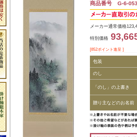
商品番号 G-6-05
メーカー通常価格123,
93,6
特別価格
[852ポイント進呈 ]
包装
のし
「のし」の上書き
贈り主などのお名前