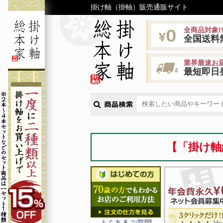
掛け軸（掛軸）販売通販サイト
全商品対象!
全国送料
業界最速お届
最短即日
【「掛け軸
よくあるご質問