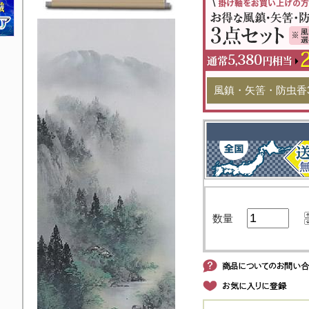
風鎮・矢筈・防虫香
数量