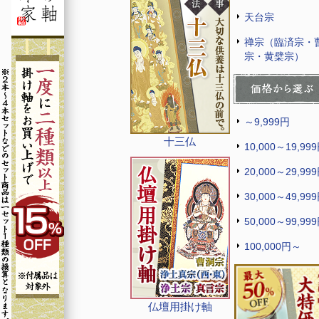
天台宗
禅宗（臨済宗・
宗・黄檗宗）
～9,999円
十三仏
10,000～19,99
20,000～29,99
30,000～49,99
50,000～99,99
100,000円～
仏壇用掛け軸