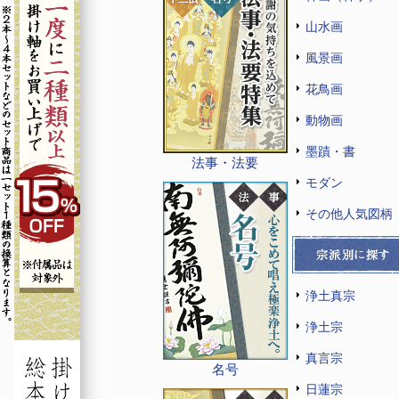
山水画
風景画
花鳥画
動物画
墨蹟・書
法事・法要
モダン
その他人気図柄
浄土真宗
浄土宗
真言宗
名号
日蓮宗