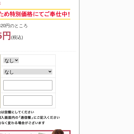
3
420円のところ
65円
(税込)