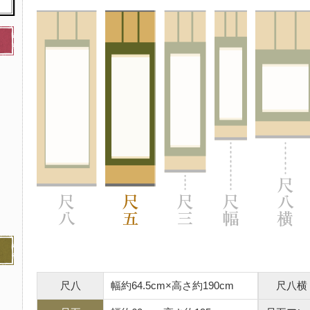
尺八
幅約64.5cm×高さ約190cm
尺八横