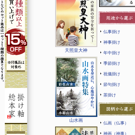
仏事掛け
神事掛け
天照皇大神
年中掛け
季節掛け
祝儀掛け
節句掛け
茶掛け
山水画
仏画（仏事）
神画（神事）