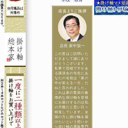
店長 家中栄一
この度はご訪問いた
だきまして誠にあり
がとうございます。
私事で恐縮ですがあ
る講演会の先生にあ
なたの名前は「家の
中が栄える一方」だ
ねと言われました。
これは家の繁栄の象
徴的な掛け軸を皆様
にお届けするのは私
の天職だと思い日々
精進しています。全
国の方に掛け軸を届
けたいという想いか
ら掛け軸の通販専門