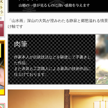
「山水画」深山の大気が澄みわたる静寂と郷愁溢れる情景
け軸です
肉筆
作家本人が伝統技法などを駆使して手書きし
た作品。
また表装も工芸職人による最高の技術作品に
仕上げております。