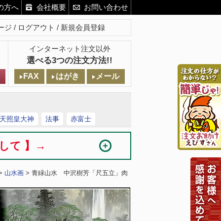
の方へ
会社概要
お問い合わせ
ージ
ログアウト
新規会員登録
インターネット注文以外
選べる3つの注文方法!!
FAX
はがき
メール
天照皇大神
法事
赤富士
まして 】→
>
山水画
> 青緑山水 中沢樹芳「尺五立」肉