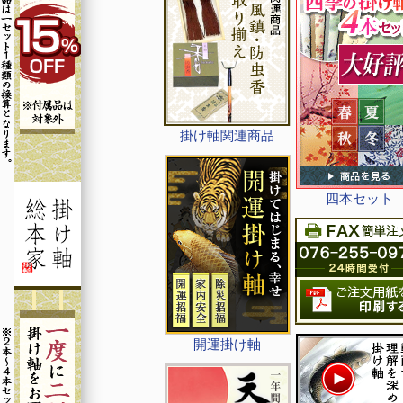
掛け軸関連商品
四本セット
開運掛け軸