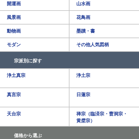
開運画
山水画
風景画
花鳥画
動物画
墨蹟・書
モダン
その他人気図柄
宗派別に探す
浄土真宗
浄土宗
真言宗
日蓮宗
天台宗
禅宗（臨済宗・曹洞宗・
黄檗宗）
価格から選ぶ