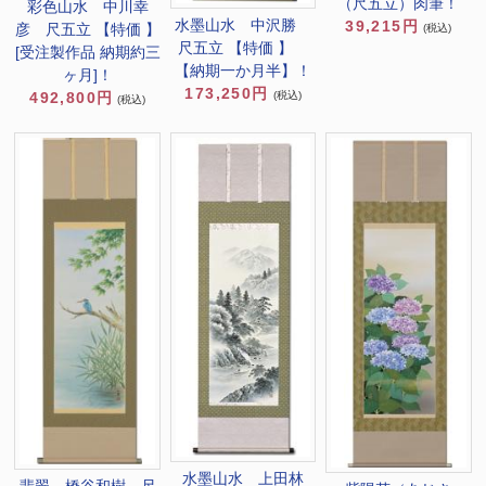
（尺五立）肉筆！
彩色山水 中川幸
水墨山水 中沢勝
39,215円
彦 尺五立 【特価 】
(税込)
尺五立 【特価 】
[受注製作品 納期約三
【納期一か月半】！
ヶ月]！
173,250円
(税込)
492,800円
(税込)
水墨山水 上田林