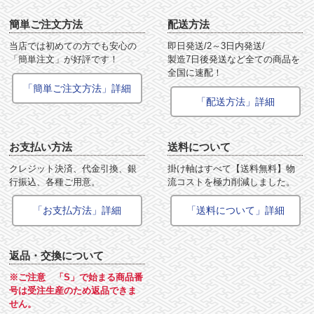
簡単ご注文方法
配送方法
当店では初めての方でも安心の
即日発送/2～3日内発送/
「簡単注文」が好評です！
製造7日後発送など全ての商品を
全国に速配！
「簡単ご注文方法」詳細
「配送方法」詳細
お支払い方法
送料について
クレジット決済、代金引換、銀
掛け軸はすべて【送料無料】物
行振込、各種ご用意。
流コストを極力削減しました。
「お支払方法」詳細
「送料について」詳細
返品・交換について
※ご注意 「S」で始まる商品番
号は受注生産のため返品できま
せん。