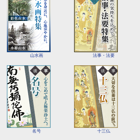
山水画
法事・法要
名号
十三仏