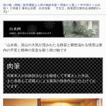
掛け軸（掛軸）販売通販なら掛け軸総本家
>
用途から選ぶ
>
年中掛け
>
山水
画
> 【 特価 】瀑布山水図 白木加葉 「尺五立」肉筆[受注製作品 納期約2ヶ
月]！
「山水画」深山の大気が澄みわたる静寂と郷愁溢れる情景は家
内の平安と精神の安息を願う掛け軸です
肉筆
作家本人が伝統技法などを駆使して手書きした作品。
また表装も工芸職人による最高の技術作品に仕上げてお
ります。