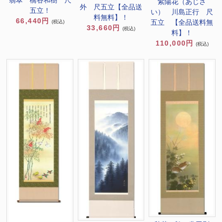
翡翠 橋谷和樹 尺
紫陽花（あじさ
外 尺五立【全品送
五立！
い） 川島正行 尺
料無料】！
66,440円
五立 【全品送料無
(税込)
33,660円
(税込)
料】！
110,000円
(税込)