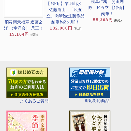
秋草に鶉 斐田則
【 特価 】黎明山水
政 尺五立 【特価】
佐藤眉山 「尺五
肉筆！
立」肉筆[受注製作品
55,308円
(税込)
消災南天福寿 近藤玄
納期約2ヶ月]！
洋 （幸洋会） 尺三！
132,000円
(税込)
15,104円
(税込)
即応対応商品
よくあるご質問