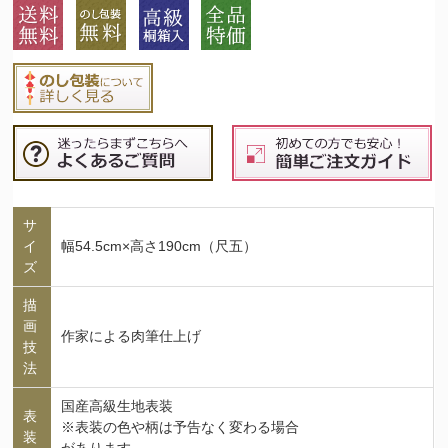
サ
イ
幅54.5cm×高さ190cm（尺五）
ズ
描
画
作家による肉筆仕上げ
技
法
国産高級生地表装
表
※表装の色や柄は予告なく変わる場合
装
があります