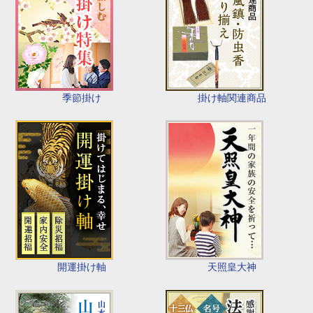
季節掛け
掛け軸関連商品
開運掛け軸
天照皇大神