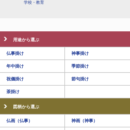
学校・教育
用途から選ぶ
仏事掛け
神事掛け
年中掛け
季節掛け
祝儀掛け
節句掛け
茶掛け
図柄から選ぶ
仏画（仏事）
神画（神事）