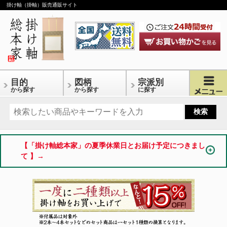
掛け軸（掛軸）販売通販サイト
目的
図柄
宗派別
から探す
から探す
に探す
【「掛け軸総本家」の夏季休業日とお届け予定につきまし
て 】→