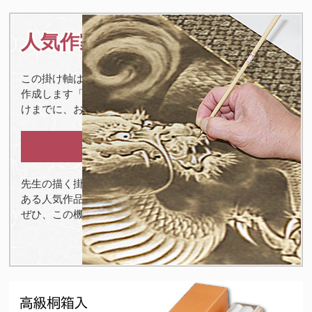
人気作家の作品のため
この掛け軸は好評のため現在、ご注文をお受けしてから
作成します「
オーダー品
」となります。下記の通りお届
けまでに、お時間を頂戴しております。
納期：２か月ほど
先生の描く掛け軸は、お待ちいただいても十分に価値の
ある人気作品です。
ぜひ、この機会にお求めく ださい。