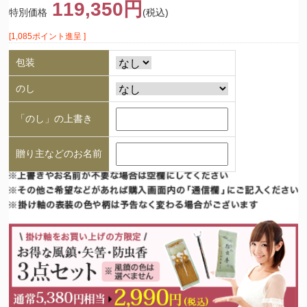
119,350円
特別価格
(税込)
[1,085ポイント進呈 ]
包装
のし
「のし」の上書き
贈り主などのお名前