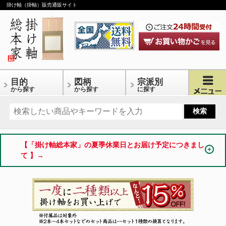
掛け軸（掛軸）販売通販サイト
目的
図柄
宗派別
から探す
から探す
に探す
【「掛け軸総本家」の夏季休業日とお届け予定につきまし
て 】→