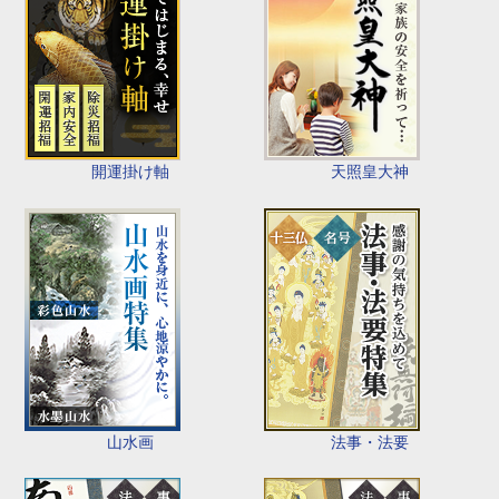
開運掛け軸
天照皇大神
山水画
法事・法要