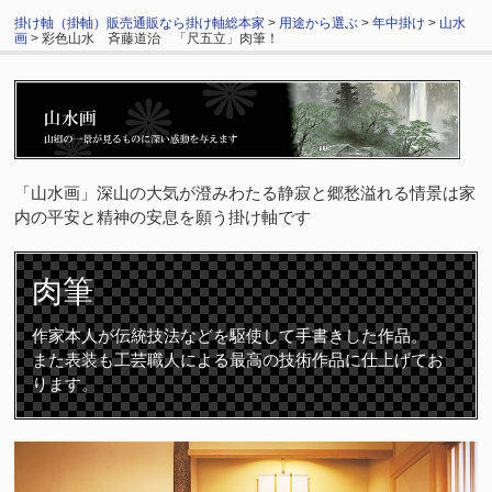
掛け軸（掛軸）販売通販なら掛け軸総本家
>
用途から選ぶ
>
年中掛け
>
山水
画
> 彩色山水 斉藤道治 「尺五立」肉筆！
「山水画」深山の大気が澄みわたる静寂と郷愁溢れる情景は家
内の平安と精神の安息を願う掛け軸です
肉筆
作家本人が伝統技法などを駆使して手書きした作品。
また表装も工芸職人による最高の技術作品に仕上げてお
ります。