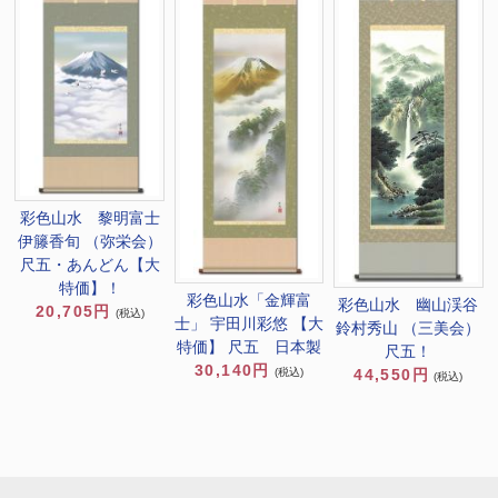
彩色山水 黎明富士
伊籐香旬 （弥栄会）
尺五・あんどん【大
特価】！
彩色山水「金輝富
彩色山水 幽山渓谷
20,705円
(税込)
士」 宇田川彩悠 【大
鈴村秀山 （三美会）
特価】 尺五 日本製
尺五！
30,140円
(税込)
44,550円
(税込)