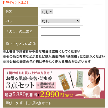
[840ポイント進呈 ]
包装
のし
「のし」の上書き
贈り主などのお名前
風鎮・矢筈・防虫香3点セット