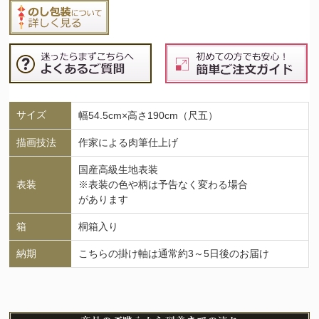
サイズ
幅54.5cm×高さ190cm（尺五）
描画技法
作家による肉筆仕上げ
国産高級生地表装
表装
※表装の色や柄は予告なく変わる場合
があります
箱
桐箱入り
納期
こちらの掛け軸は通常約3～5日後のお届け