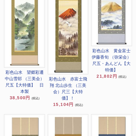
彩色山水 黄金富士
伊藤香旬 （弥栄会）
尺五・あんどん【大
特価】
彩色山水 望郷彩遷
21,802円
(税込)
中山雪邨 （三美会）
彩色山水 赤富士飛
尺五【大特価】 日
翔 北山歩生 （三美
本製
会）尺三【大特
38,500円
価】！
(税込)
15,104円
(税込)