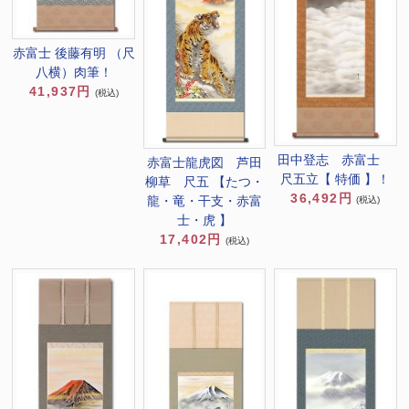
赤富士 後藤有明 （尺
八横）肉筆！
41,937円
(税込)
田中登志 赤富士
赤富士龍虎図 芦田
尺五立【 特価 】！
柳草 尺五 【たつ・
36,492円
龍・竜・干支・赤富
(税込)
士・虎 】
17,402円
(税込)