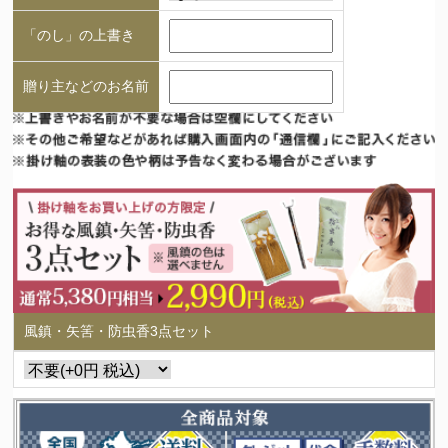
「のし」の上書き
贈り主などのお名前
風鎮・矢筈・防虫香3点セット