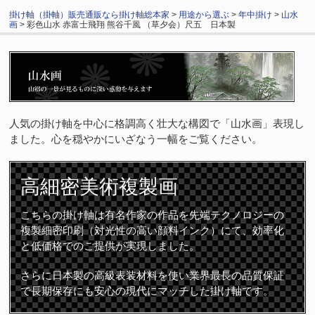
掛け軸（掛軸）販売通販なら掛け軸総本家
>
用途から選ぶ
>
年中掛け
>
山水
画
> 彩色山水 赤富士飛翔 熊谷千風 （草夕会）尺五 日本製
人気の掛け軸を中心に格調高く壮大な構図で「山水画」表現し
ました。心を穏やかにいざなう一幅をご覧ください。
高細密
美術複製画
こちらの掛け軸は有名作家の作品を先端テクノロジーの
複製細密印刷（対光性の高い顔料インク）にて、効率化
と低価格でのご提供が実現しました。
さらに日本製の高級表装材料を使い業界最長の品質保証
で長期保存にも安心の現代にマッチした掛け軸です。