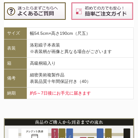
サイズ
幅54.5cm×高さ190cm（尺五）
洛彩緞子本表装
表装
※表装柄が画像と異なる場合がございます
箱
高級桐箱入り
細密美術複製作品
備考
表装品質十年間保証付き（40）
納期
約5～7日後にお手元に届きます