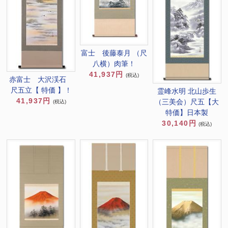
富士 後藤泰月 （尺
八横）肉筆！
41,937円
(税込)
赤富士 大沢渓石
尺五立【 特価 】！
霊峰水明 北山歩生
41,937円
（三美会）尺五【大
(税込)
特価】日本製
30,140円
(税込)