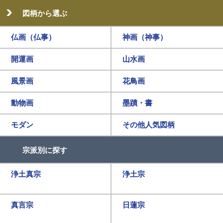
図柄から選ぶ
仏画（仏事）
神画（神事）
開運画
山水画
風景画
花鳥画
動物画
墨蹟・書
モダン
その他人気図柄
宗派別に探す
浄土真宗
浄土宗
真言宗
日蓮宗