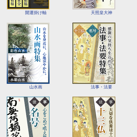
開運掛け軸
天照皇大神
山水画
法事・法要