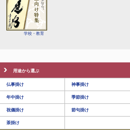
学校・教育
用途から選ぶ
仏事掛け
神事掛け
年中掛け
季節掛け
祝儀掛け
節句掛け
茶掛け