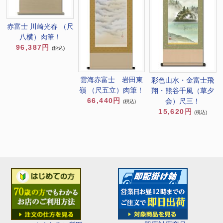
赤富士 川崎光春 （尺
八横）肉筆！
96,387円
(税込)
雲海赤富士 岩田東
彩色山水・金富士飛
嶺 （尺五立）肉筆！
翔・熊谷千風（草夕
66,440円
会）尺三！
(税込)
15,620円
(税込)