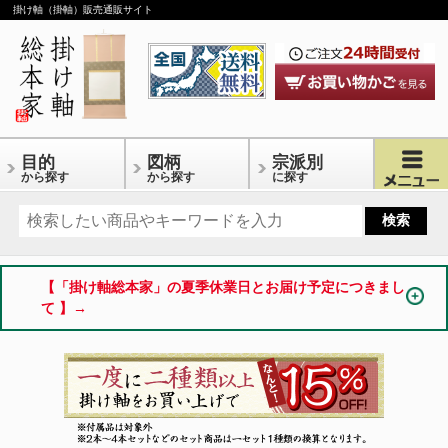
掛け軸（掛軸）販売通販サイト
目的
図柄
宗派別
から探す
から探す
に探す
【「掛け軸総本家」の夏季休業日とお届け予定につきまし
て 】→