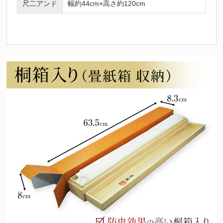
尺二アンド
幅約44cm×高さ約120cm