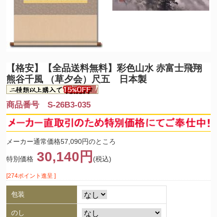
【格安】【全品送料無料】
彩色山水 赤富士飛翔
熊谷千風 （草夕会）尺五 日本製
商品番号 S-26B3-035
メーカー通常価格57,090円のところ
30,140円
特別価格
(税込)
[274ポイント進呈 ]
包装
のし