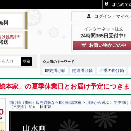
はじめて
ログイン・マイペ
!
無料
インターネット注文
24時間365日受付中!!
け挑戦中!!
発送
お買い物かごの中
☆人気のキーワード
即納掛け軸
開運掛け軸
四季の掛け軸
総本家」の夏季休業日とお届け予定につき
掛け軸（掛軸）販売通販なら掛け軸総本家
>
用途から選ぶ
>
年中掛け
（三美会）尺五 日本製