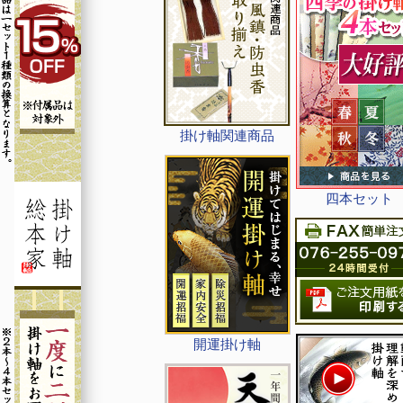
掛け軸関連商品
四本セット
開運掛け軸