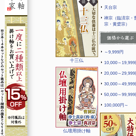
天台宗
禅宗（臨済宗・
宗・黄檗宗）
～9,999円
十三仏
10,000～19,99
20,000～29,99
30,000～49,99
50,000～99,99
100,000円～
仏壇用掛け軸