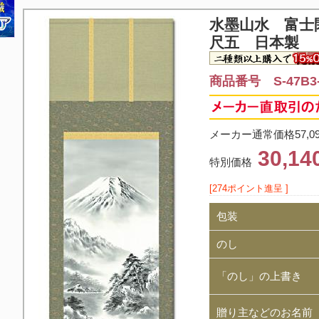
水墨山水 富士
尺五 日本製
商品番号 S-47B3-
メーカー通常価格57,0
30,1
特別価格
[274ポイント進呈 ]
包装
のし
「のし」の上書き
贈り主などのお名前