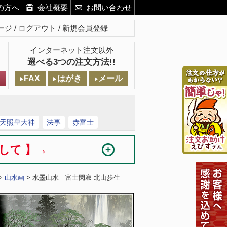
の方へ
会社概要
お問い合わせ
ージ
ログアウト
新規会員登録
インターネット注文以外
選べる3つの注文方法!!
FAX
はがき
メール
天照皇大神
法事
赤富士
まして 】→
>
山水画
> 水墨山水 富士閑寂 北山歩生