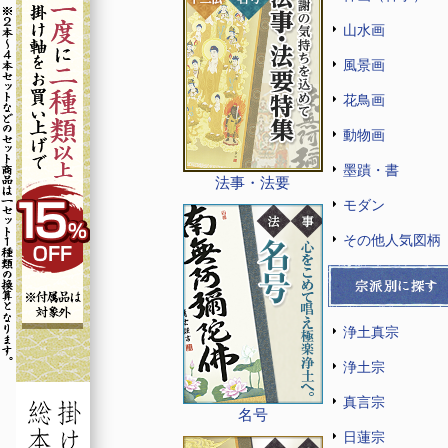
山水画
風景画
花鳥画
動物画
墨蹟・書
法事・法要
モダン
その他人気図柄
浄土真宗
浄土宗
真言宗
名号
日蓮宗