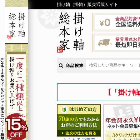
掛け軸（掛軸）販売通販サイト
全商品対象!
全国送料
業界最速お届
最短即日
【「掛け軸
よくあるご質問