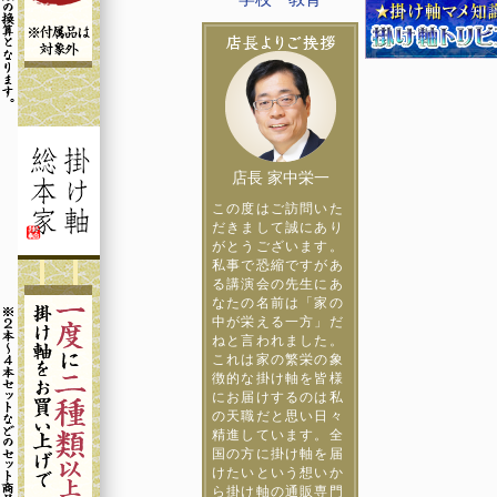
店長 家中栄一
この度はご訪問いた
だきまして誠にあり
がとうございます。
私事で恐縮ですがあ
る講演会の先生にあ
なたの名前は「家の
中が栄える一方」だ
ねと言われました。
これは家の繁栄の象
徴的な掛け軸を皆様
にお届けするのは私
の天職だと思い日々
精進しています。全
国の方に掛け軸を届
けたいという想いか
ら掛け軸の通販専門