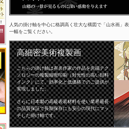
人気の掛け軸を中心に格調高く壮大な構図で「山水画」表
一幅をご覧ください。
高細密
美術複製画
こちらの掛け軸は有名作家の作品を先端テク
ノロジーの複製細密印刷（対光性の高い顔料
インク）にて、効率化と低価格でのご提供が
実現しました。
さらに日本製の高級表装材料を使い業界最長
の品質保証で長期保存にも安心の現代にマッ
チした掛け軸です。