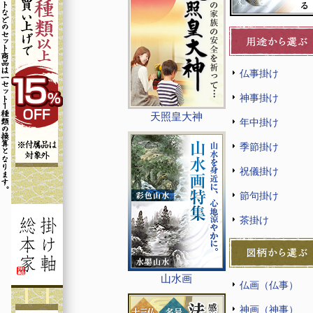
仏事掛け
神事掛け
天照皇大神
年中掛け
季節掛け
祝儀掛け
節句掛け
茶掛け
山水画
仏画（仏事）
神画（神事）