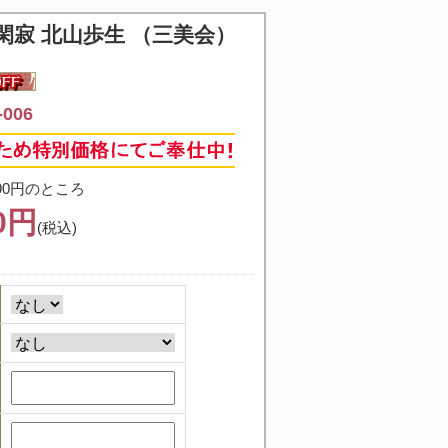
閑寂 北山歩生 （三美会）
006
90円のところ
40円
(税込)