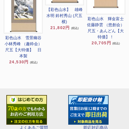
【彩色山水】 雄峰
水明 鈴村秀山 (尺五
彩色山水 輝金富士
横)
佐藤静雲 （悠創会）
21,802円
(税込)
尺五・あんどん【大
特価】！
彩色山水 雪景幽谷
20,705円
小林秀峰 （趣粋会）
(税込)
尺五【大特価】 日
本製
24,530円
(税込)
即応対応商品
よくあるご質問