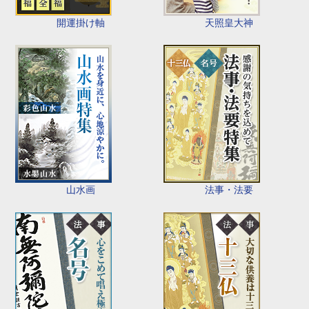
開運掛け軸
天照皇大神
山水画
法事・法要