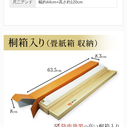
尺二アンド
幅約44cm×高さ約120cm