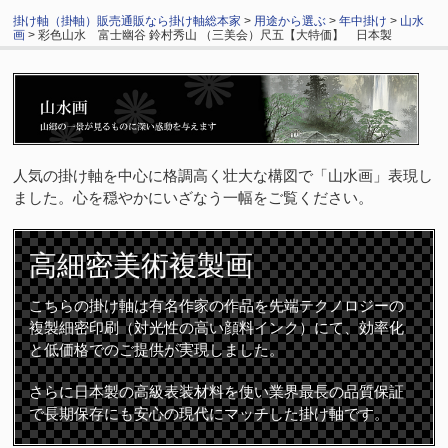
掛け軸（掛軸）販売通販なら掛け軸総本家
>
用途から選ぶ
>
年中掛け
>
山水
画
> 彩色山水 富士幽谷 鈴村秀山 （三美会）尺五【大特価】 日本製
人気の掛け軸を中心に格調高く壮大な構図で「山水画」表現し
ました。心を穏やかにいざなう一幅をご覧ください。
高細密
美術複製画
こちらの掛け軸は有名作家の作品を先端テクノロジーの
複製細密印刷（対光性の高い顔料インク）にて、効率化
と低価格でのご提供が実現しました。
さらに日本製の高級表装材料を使い業界最長の品質保証
で長期保存にも安心の現代にマッチした掛け軸です。