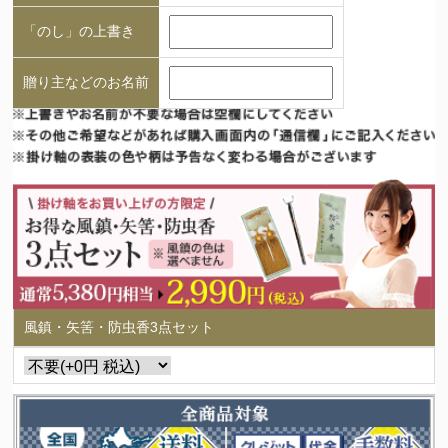
「のし」の上書き
贈り主などのお名前
風鎮・矢筈・防虫香3点セット