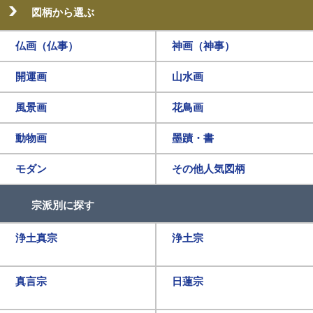
図柄から選ぶ
仏画（仏事）
神画（神事）
開運画
山水画
風景画
花鳥画
動物画
墨蹟・書
モダン
その他人気図柄
宗派別に探す
浄土真宗
浄土宗
真言宗
日蓮宗