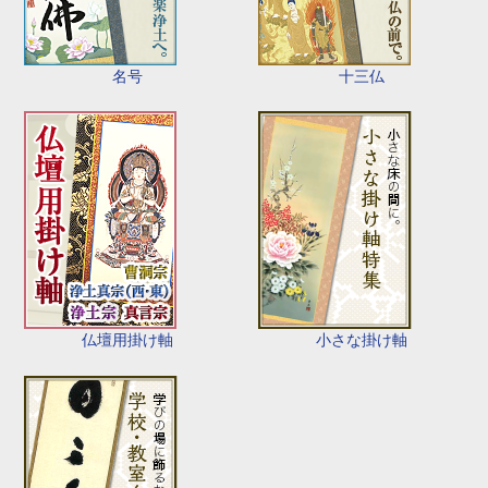
名号
十三仏
仏壇用掛け軸
小さな掛け軸