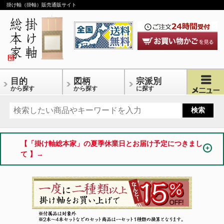
掛け軸（掛軸）販売通販サイト
目的
図柄
宗派別
から探す
から探す
に探す
【「掛け軸総本家」の夏季休業日とお届け予定につきまし
て 】→