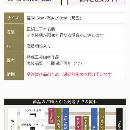
サイズ
幅54.5cm×高さ190cm（尺五）
正絹二丁本表装
表装
※表装柄が画像と異なる場合がございます
箱
高級桐箱入り
特殊工芸細密作品
備考
表装品質十年間保証付き（47）
納期
受注製作品のため一週間前後のお届け予定です