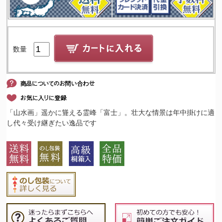
数量
「山水画」遥かに聳える霊峰「富士」。壮大な情景は年中掛けに適
し代々受け継ぎたい逸品です