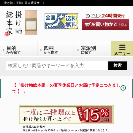
掛け軸（掛軸）販売通販サイト
目的
図柄
宗派別
から探す
から探す
に探す
【「掛け軸総本家」の夏季休業日とお届け予定につきまし
て 】→