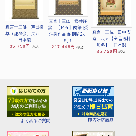
真言十三仏 松井翔
真言十三佛 芦田柳
雲 【尺五】肉筆 [受
真言十三仏 田中広
草（趣粋会）尺五
注製作品 納期約2ヶ
遠 尺五【全品送料
日本製
月]！
無料】 日本製
35,750円
217,448円
(税込)
(税込)
35,750円
(税込)
即応対応商品
よくあるご質問