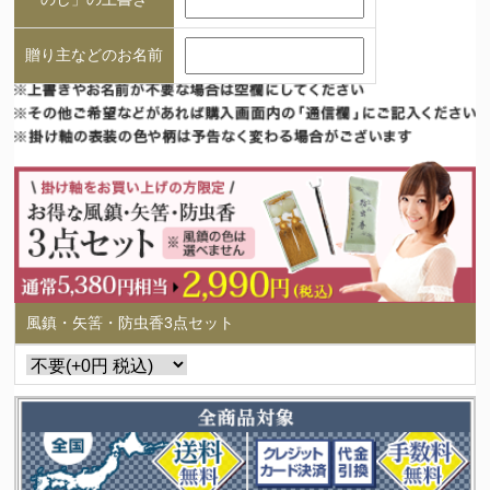
贈り主などのお名前
風鎮・矢筈・防虫香3点セット