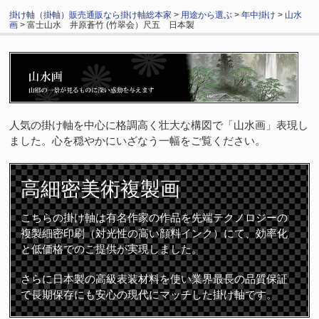
掛け軸（掛軸）販売通販なら掛け軸総本家
>
用途から選ぶ
>
年中掛け
>
山水
画
> 富士山水 井原蒼竹 (竹翠会）尺五 日本製
人気の掛け軸を中心に格調高く壮大な構図で「山水画」表現し
ました。心を穏やかにいざなう一幅をご覧ください。
高細密
美術複製画
こちらの掛け軸は有名作家の作品を先端テクノロジーの
複製細密印刷（対光性の高い顔料インク）にて、効率化
と低価格でのご提供が実現しました。
さらに日本製の高級表装材料を使い業界最長の品質保証
で長期保存にも安心の現代にマッチした掛け軸です。