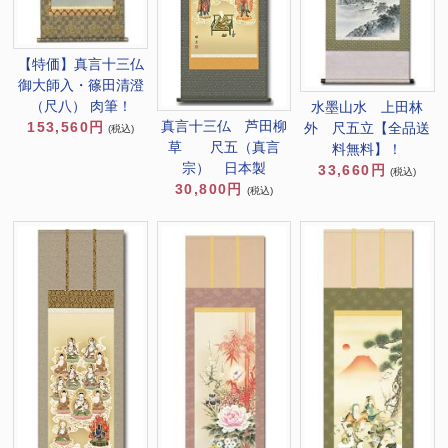
【特価】真言十三仏
御大師入・篠田清澄
（尺八） 肉筆！
水墨山水 上田林
真言十三仏 芦田柳
153,560円
外 尺五立【全品送
(税込)
草 尺五（真言
料無料】！
宗） 日本製
33,660円
(税込)
30,800円
(税込)