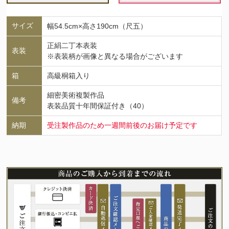
サイズ
幅54.5cm×高さ190cm（尺五）
正絹二丁本表装
表装
※表装柄が画像と異なる場合がございます
箱
高級桐箱入り
細密美術複製作品
備考
表装品質十年間保証付き（40）
納期
受注製作品のため一週間前後のお届け予定です