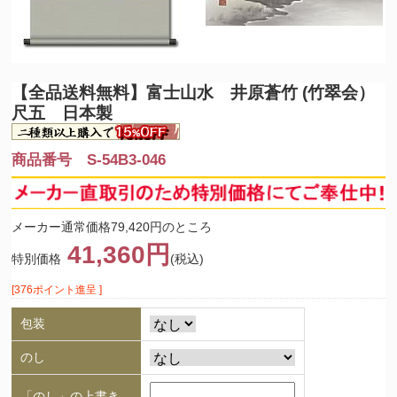
【全品送料無料】
富士山水 井原蒼竹 (竹翠会）
尺五 日本製
商品番号 S-54B3-046
メーカー通常価格79,420円のところ
41,360円
特別価格
(税込)
[376ポイント進呈 ]
包装
のし
「のし」の上書き