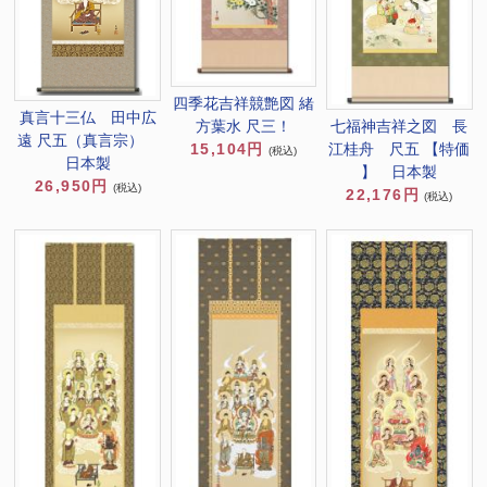
四季花吉祥競艶図 緒
真言十三仏 田中広
方葉水 尺三！
七福神吉祥之図 長
遠 尺五（真言宗）
15,104円
江桂舟 尺五 【特価
(税込)
日本製
】 日本製
26,950円
(税込)
22,176円
(税込)