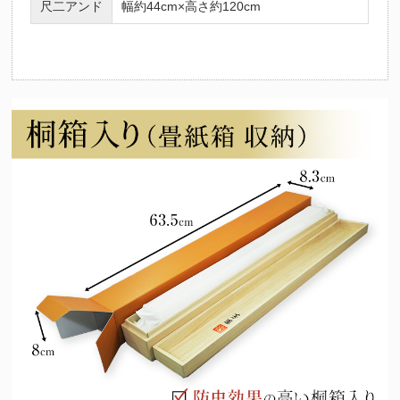
尺二アンド
幅約44cm×高さ約120cm