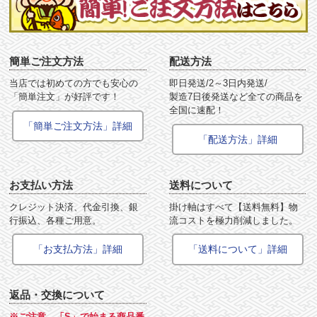
簡単ご注文方法
配送方法
当店では初めての方でも安心の
即日発送/2～3日内発送/
「簡単注文」が好評です！
製造7日後発送など全ての商品を
全国に速配！
「簡単ご注文方法」詳細
「配送方法」詳細
お支払い方法
送料について
クレジット決済、代金引換、銀
掛け軸はすべて【送料無料】物
行振込、各種ご用意。
流コストを極力削減しました。
「お支払方法」詳細
「送料について」詳細
返品・交換について
※ご注意 「S」で始まる商品番