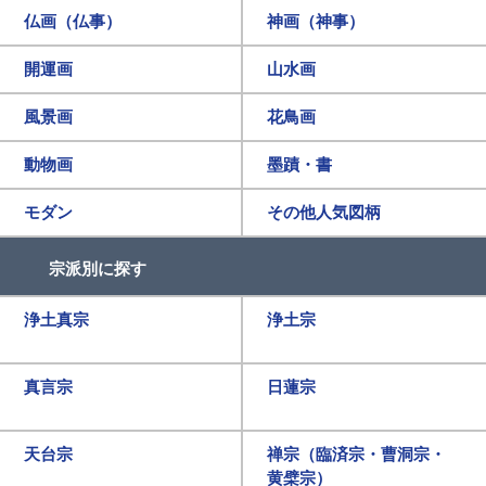
仏画（仏事）
神画（神事）
開運画
山水画
風景画
花鳥画
動物画
墨蹟・書
モダン
その他人気図柄
宗派別に探す
浄土真宗
浄土宗
真言宗
日蓮宗
天台宗
禅宗（臨済宗・曹洞宗・
黄檗宗）