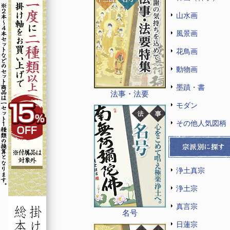
山水画
風景画
花鳥画
動物画
墨蹟・書
法事・法要
モダン
その他人気図柄
浄土真宗
浄土宗
真言宗
名号
日蓮宗