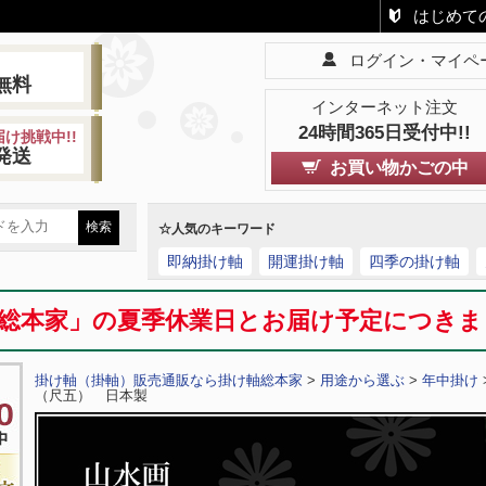
はじめて
ログイン・マイペ
!
無料
インターネット注文
24時間365日受付中!!
け挑戦中!!
発送
お買い物かごの中
☆人気のキーワード
即納掛け軸
開運掛け軸
四季の掛け軸
総本家」の夏季休業日とお届け予定につき
掛け軸（掛軸）販売通販なら掛け軸総本家
>
用途から選ぶ
>
年中掛け
（尺五） 日本製