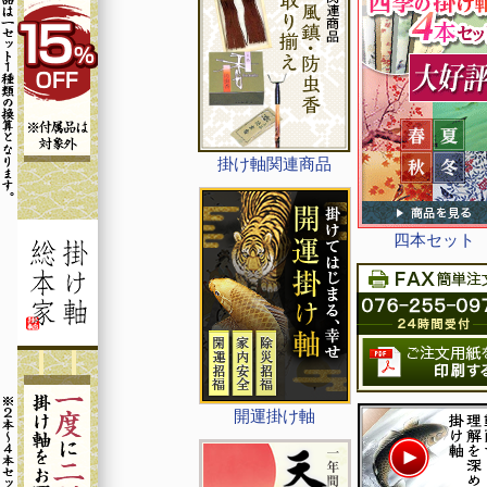
掛け軸関連商品
四本セット
開運掛け軸