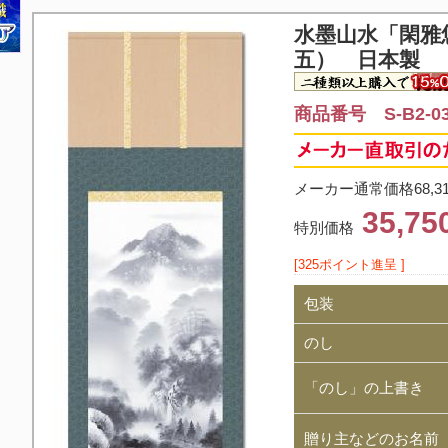
水墨山水「閑雅
五） 日本製
商品番号 S-B2-0
メーカー通常価格68,3
35,7
特別価格
[325ポイント進呈 ]
包装
のし
「のし」の上書き
贈り主などのお名前