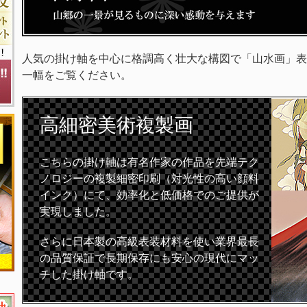
人気の掛け軸を中心に格調高く壮大な構図で「山水画」表
一幅をご覧ください。
高細密
美術複製画
こちらの掛け軸は有名作家の作品を先端テク
ノロジーの複製細密印刷（対光性の高い顔料
インク）にて、効率化と低価格でのご提供が
実現しました。
さらに日本製の高級表装材料を使い業界最長
の品質保証で長期保存にも安心の現代にマッ
チした掛け軸です。