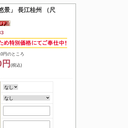
悠景」 長江桂州 （尺
33
10円のところ
50円
(税込)