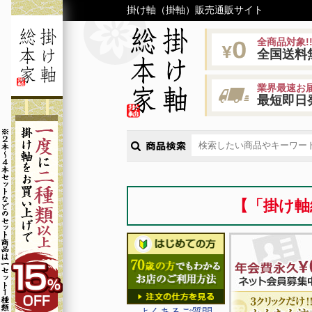
掛け軸（掛軸）販売通販サイト
全商品対象!
全国送料
業界最速お届
最短即日
【「掛け軸
よくあるご質問