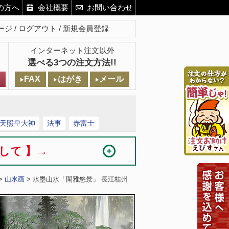
の方へ
会社概要
お問い合わせ
ージ
ログアウト
新規会員登録
インターネット注文以外
選べる3つの注文方法!!
FAX
はがき
メール
天照皇大神
法事
赤富士
まして 】→
>
山水画
> 水墨山水「閑雅悠景」 長江桂州