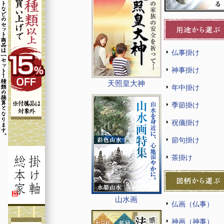
仏事掛け
神事掛け
天照皇大神
年中掛け
季節掛け
祝儀掛け
節句掛け
茶掛け
山水画
仏画（仏事）
神画（神事）