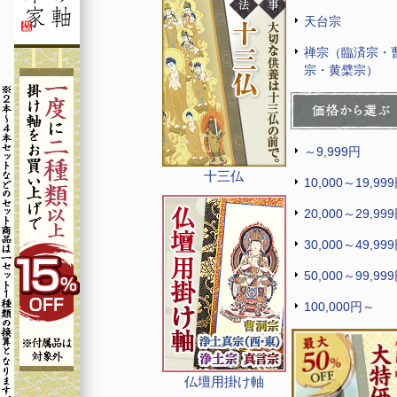
天台宗
禅宗（臨済宗・
宗・黄檗宗）
～9,999円
十三仏
10,000～19,99
20,000～29,99
30,000～49,99
50,000～99,99
100,000円～
仏壇用掛け軸