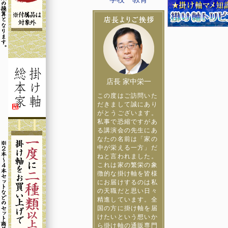
店長 家中栄一
この度はご訪問いた
だきまして誠にあり
がとうございます。
私事で恐縮ですがあ
る講演会の先生にあ
なたの名前は「家の
中が栄える一方」だ
ねと言われました。
これは家の繁栄の象
徴的な掛け軸を皆様
にお届けするのは私
の天職だと思い日々
精進しています。全
国の方に掛け軸を届
けたいという想いか
ら掛け軸の通販専門