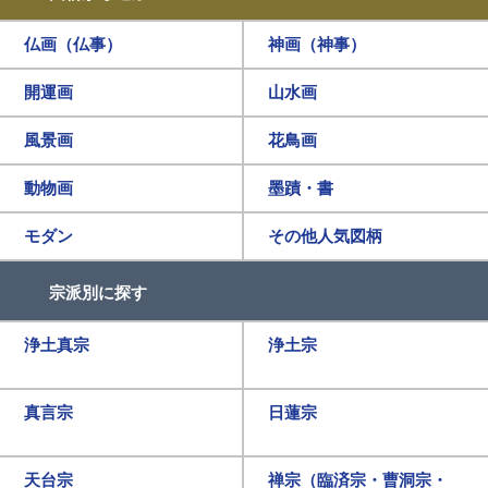
仏画（仏事）
神画（神事）
開運画
山水画
風景画
花鳥画
動物画
墨蹟・書
モダン
その他人気図柄
宗派別に探す
浄土真宗
浄土宗
真言宗
日蓮宗
天台宗
禅宗（臨済宗・曹洞宗・