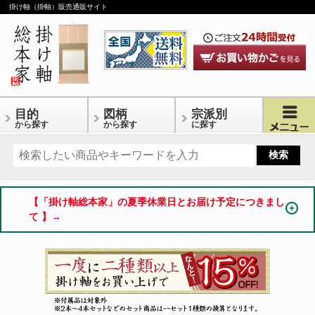
掛け軸（掛軸）販売通販サイト
目的
図柄
宗派別
から探す
から探す
に探す
【「掛け軸総本家」の夏季休業日とお届け予定につきまし
て 】→