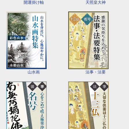
開運掛け軸
天照皇大神
山水画
法事・法要