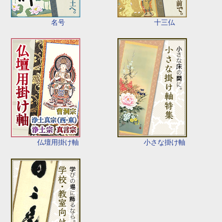
名号
十三仏
仏壇用掛け軸
小さな掛け軸