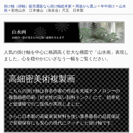
掛け軸（掛軸）販売通販なら掛け軸総本家
>
用途から選ぶ
>
年中掛け
>
山水
画
> 彩色山水 江本修山 （洛友会）尺五 日本製
人気の掛け軸を中心に格調高く壮大な構図で「山水画」表現し
ました。心を穏やかにいざなう一幅をご覧ください。
高細密
美術複製画
こちらの掛け軸は有名作家の作品を先端テクノロジーの
複製細密印刷（対光性の高い顔料インク）にて、効率化
と低価格でのご提供が実現しました。
さらに日本製の高級表装材料を使い業界最長の品質保証
で長期保存にも安心の現代にマッチした掛け軸です。