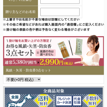
贈り主などのお名前
風鎮・矢筈・防虫香3点セット