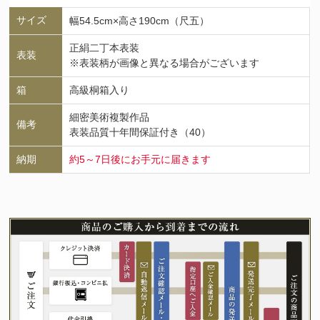
サイズ
幅54.5cm×高さ190cm（尺五）
正絹二丁本表装
表装
※表装柄が画像と異なる場合がございます
箱
高級桐箱入り
細密美術複製作品
備考
表装品質十年間保証付き（40）
納期
約5～7日後にお手元に届きます