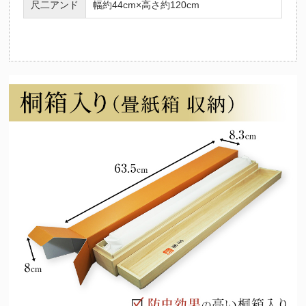
尺二アンド
幅約44cm×高さ約120cm