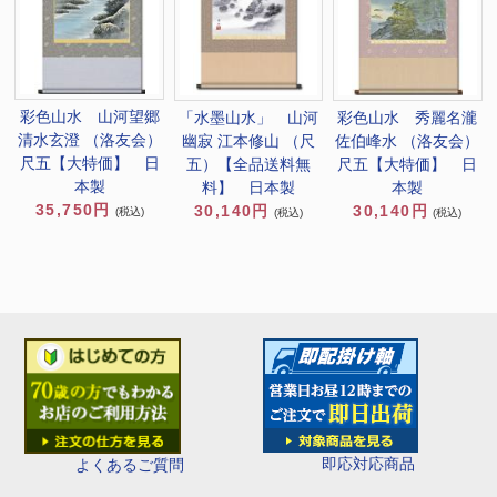
彩色山水 山河望郷
「水墨山水」 山河
彩色山水 秀麗名瀧
清水玄澄 （洛友会）
幽寂 江本修山 （尺
佐伯峰水 （洛友会）
尺五【大特価】 日
五）【全品送料無
尺五【大特価】 日
本製
料】 日本製
本製
35,750円
30,140円
30,140円
(税込)
(税込)
(税込)
即応対応商品
よくあるご質問