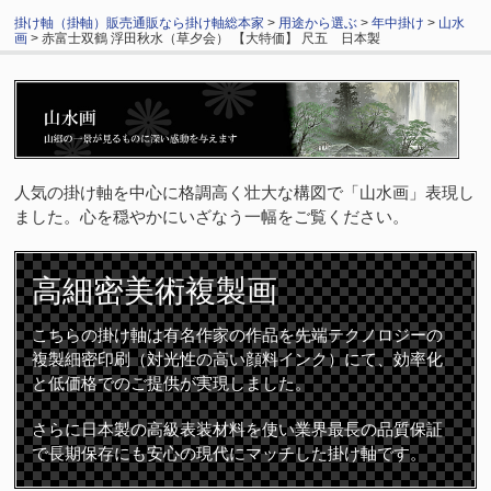
掛け軸（掛軸）販売通販なら掛け軸総本家
>
用途から選ぶ
>
年中掛け
>
山水
画
> 赤富士双鶴 浮田秋水（草夕会） 【大特価】 尺五 日本製
人気の掛け軸を中心に格調高く壮大な構図で「山水画」表現し
ました。心を穏やかにいざなう一幅をご覧ください。
高細密
美術複製画
こちらの掛け軸は有名作家の作品を先端テクノロジーの
複製細密印刷（対光性の高い顔料インク）にて、効率化
と低価格でのご提供が実現しました。
さらに日本製の高級表装材料を使い業界最長の品質保証
で長期保存にも安心の現代にマッチした掛け軸です。