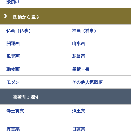
茶掛け
図柄から選ぶ
仏画（仏事）
神画（神事）
開運画
山水画
風景画
花鳥画
動物画
墨蹟・書
モダン
その他人気図柄
宗派別に探す
浄土真宗
浄土宗
真言宗
日蓮宗