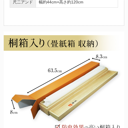
尺二アンド
幅約44cm×高さ約120cm