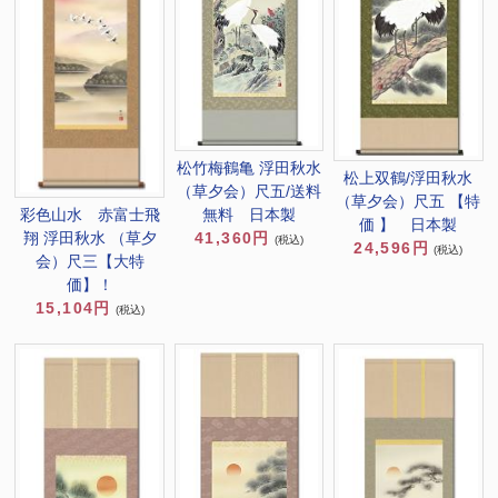
松竹梅鶴亀 浮田秋水
松上双鶴/浮田秋水
（草夕会）尺五/送料
（草夕会）尺五 【特
彩色山水 赤富士飛
無料 日本製
価 】 日本製
翔 浮田秋水 （草夕
41,360円
(税込)
24,596円
(税込)
会）尺三【大特
価】！
15,104円
(税込)