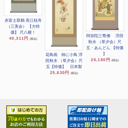
赤富士双鶴 長江桂舟
（三美会） 【大特
価】 尺八横！
阿弥陀三尊佛 浮田
40,311円
(税込)
秋水 （草夕会）尺
五・あんどん 【特価
】
花鳥画 柿に小鳥 浮
26,180円
田秋水 （草夕会）尺
(税込)
五【特価】 日本製
25,630円
(税込)