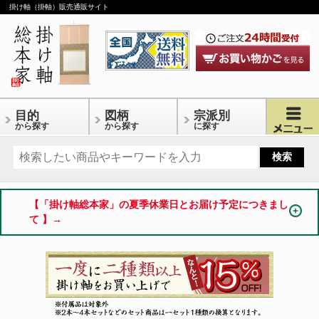
掛け軸（掛軸）販売通販サイト
目的
図柄
宗派別
から探す
から探す
に探す
【「掛け軸総本家」の夏季休業日とお届け予定につきまし
て 】→