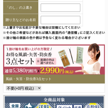
「のし」の上書き
贈り主などのお名前
風鎮・矢筈・防虫香3点セット