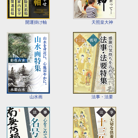
開運掛け軸
天照皇大神
山水画
法事・法要