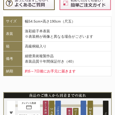
サイズ
幅54.5cm×高さ190cm（尺五）
洛彩緞子本表装
表装
※表装柄が画像と異なる場合がございます
箱
高級桐箱入り
細密美術複製作品
備考
表装品質十年間保証付き（40）
納期
約5～7日後にお手元に届きます