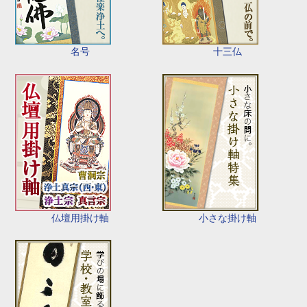
名号
十三仏
仏壇用掛け軸
小さな掛け軸