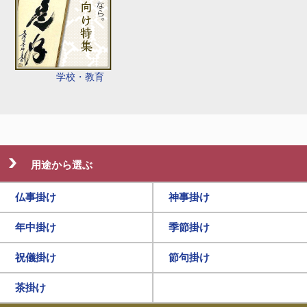
学校・教育
用途から選ぶ
仏事掛け
神事掛け
年中掛け
季節掛け
祝儀掛け
節句掛け
茶掛け