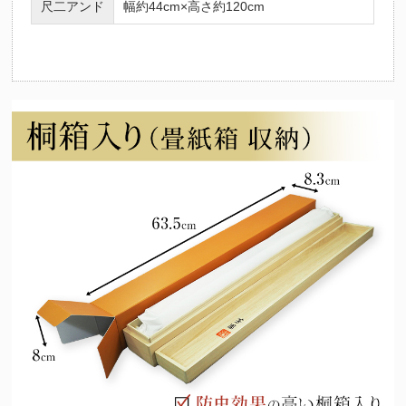
尺二アンド
幅約44cm×高さ約120cm