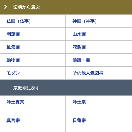
図柄から選ぶ
仏画（仏事）
神画（神事）
開運画
山水画
風景画
花鳥画
動物画
墨蹟・書
モダン
その他人気図柄
宗派別に探す
浄土真宗
浄土宗
真言宗
日蓮宗