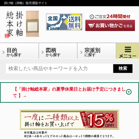
掛け軸（掛軸）販売通販サイト
目的
図柄
宗派別
から探す
から探す
に探す
【「掛け軸総本家」の夏季休業日とお届け予定につきまし
て 】→