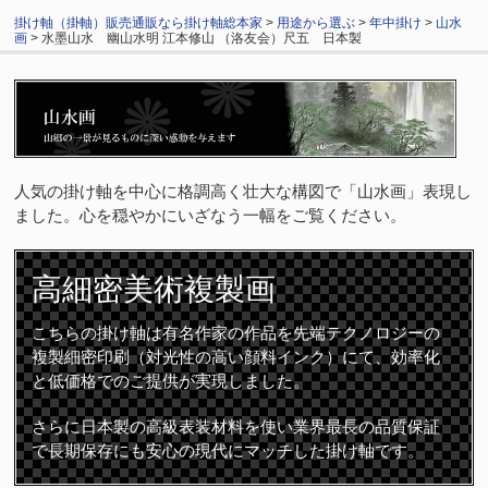
掛け軸（掛軸）販売通販なら掛け軸総本家
>
用途から選ぶ
>
年中掛け
>
山水
画
> 水墨山水 幽山水明 江本修山 （洛友会）尺五 日本製
人気の掛け軸を中心に格調高く壮大な構図で「山水画」表現し
ました。心を穏やかにいざなう一幅をご覧ください。
高細密
美術複製画
こちらの掛け軸は有名作家の作品を先端テクノロジーの
複製細密印刷（対光性の高い顔料インク）にて、効率化
と低価格でのご提供が実現しました。
さらに日本製の高級表装材料を使い業界最長の品質保証
で長期保存にも安心の現代にマッチした掛け軸です。