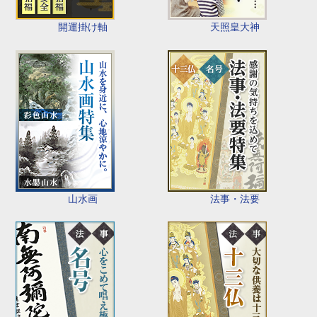
開運掛け軸
天照皇大神
山水画
法事・法要