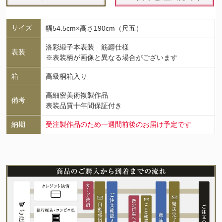
サイズ
幅54.5cm×高さ190cm（尺五）
洛彩緞子本表装 筋廻仕様
表装
※表装柄が画像と異なる場合がございます
箱
高級桐箱入り
高細密美術複製作品
備考
表装品質十年間保証付き
納期
受注製作品のため一週間前後のお届け予定です