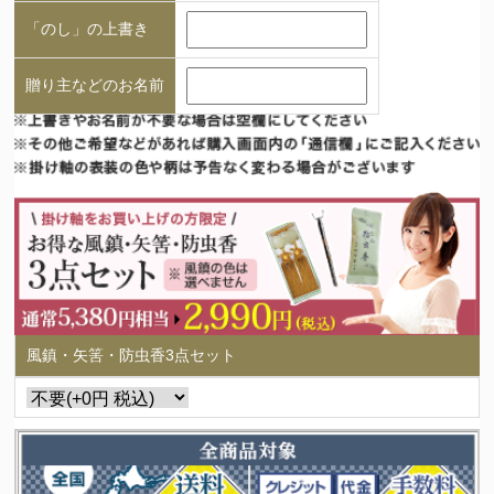
「のし」の上書き
贈り主などのお名前
風鎮・矢筈・防虫香3点セット