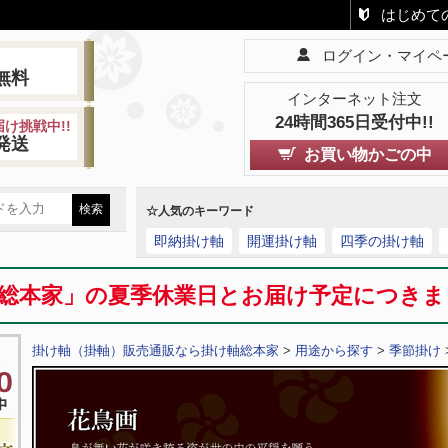
はじめて
ログイン・マイペ
!
無料
インターネット注文
24時間365日受付中!!
け挑戦中!!
発送
お買い物かごの中
☆人気のキーワード
即納掛け軸
開運掛け軸
四季の掛け軸
総本家」の夏季休業日とお届け予定につき
掛け軸（掛軸）販売通販なら掛け軸総本家
>
用途から探す
>
季節掛け