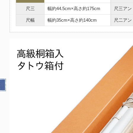
尺三
幅約44.5cm×高さ約175cm
尺三アン
尺幅
幅約35cm×高さ約140cm
尺二アン