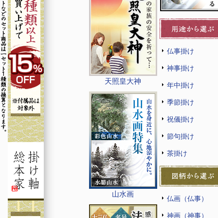
仏事掛け
神事掛け
天照皇大神
年中掛け
季節掛け
祝儀掛け
節句掛け
茶掛け
山水画
仏画（仏事）
神画（神事）