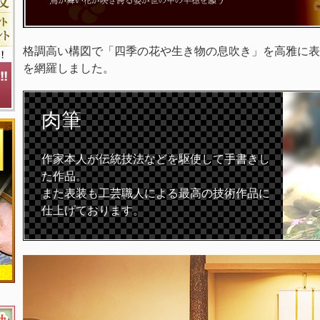
格調高い構図で「四季の花や生き物の息吹き」を高雅に表
を網羅しました。
肉筆
作家本人が伝統技法などを駆使して手書きし
た作品。
また表装も工芸職人による最高の技術作品に
仕上げております。