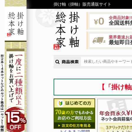
掛け軸（掛軸）販売通販サイト
全商品対象!
全国送料
業界最速お届
最短即日
【「掛け軸
よくあるご質問