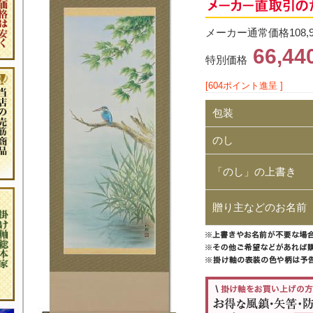
メーカー通常価格108,
66,4
特別価格
[604ポイント進呈 ]
包装
のし
「のし」の上書き
贈り主などのお名前