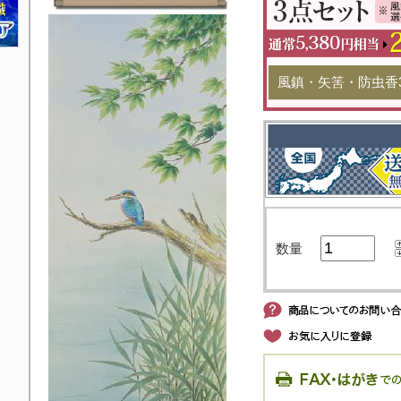
風鎮・矢筈・防虫香
数量