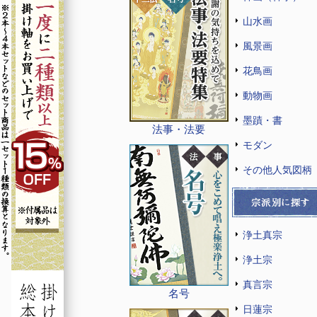
山水画
風景画
花鳥画
動物画
墨蹟・書
法事・法要
モダン
その他人気図柄
浄土真宗
浄土宗
真言宗
名号
日蓮宗