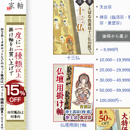
天台宗
禅宗（臨済宗・
宗・黄檗宗）
～9,999円
十三仏
10,000～19,99
20,000～29,99
30,000～49,99
50,000～99,99
100,000円～
仏壇用掛け軸