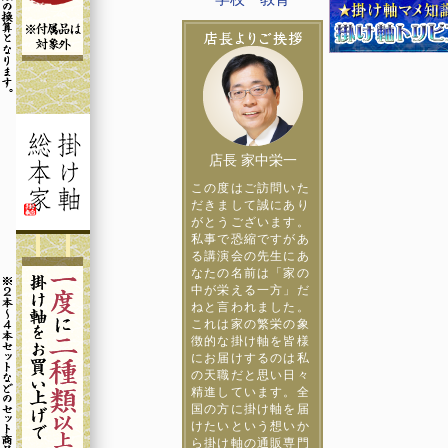
店長 家中栄一
この度はご訪問いた
だきまして誠にあり
がとうございます。
私事で恐縮ですがあ
る講演会の先生にあ
なたの名前は「家の
中が栄える一方」だ
ねと言われました。
これは家の繁栄の象
徴的な掛け軸を皆様
にお届けするのは私
の天職だと思い日々
精進しています。全
国の方に掛け軸を届
けたいという想いか
ら掛け軸の通販専門