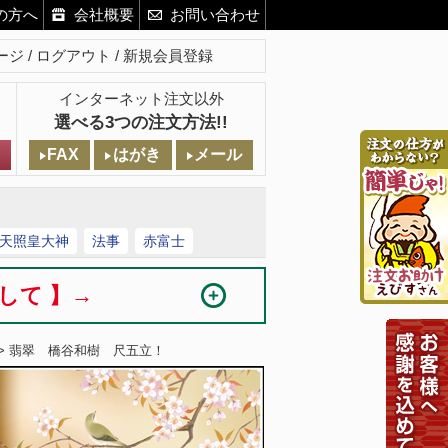
の方へ
会社概要
お問い合わせ
ージ
ログアウト
新規会員登録
インターネット注文以外
選べる3つの注文方法!!
FAX
はがき
メール
天照皇大神
法事
赤富士
まして 】→
> 翡翠 橋谷和樹 尺五立！