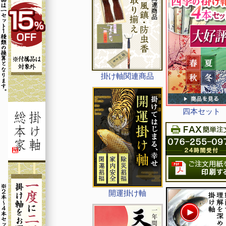
掛け軸関連商品
四本セット
開運掛け軸