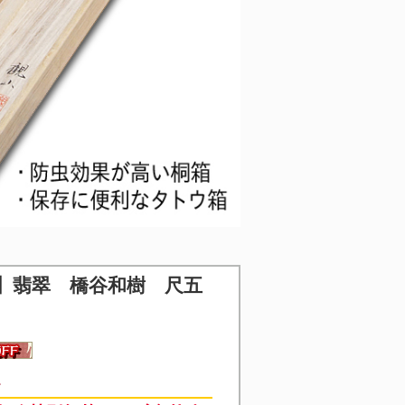
】
翡翠 橋谷和樹 尺五
1