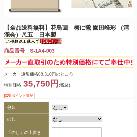
【全品送料無料】
花鳥画 梅に鶯 園田峰彩 （清
瀧会）尺五 日本製
商品番号 S-1A4-003
メーカー通常価格68,310円のところ
35,750円
特別価格
(税込)
[325ポイント進呈 ]
包装
のし
「のし」の上書き