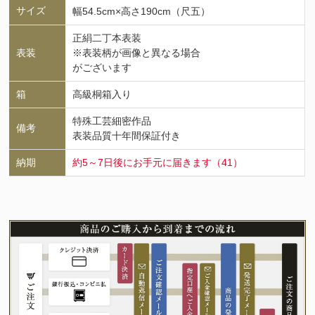
サイズ
幅54.5cm×高さ190cm（尺五）
正絹二丁本表装
表装
※表装柄が画像と異なる場合
がございます
箱
高級桐箱入り
特殊工芸細密作品
備考
表装品質十年間保証付き
納期
約5～7日後にお手元に届きます（41）