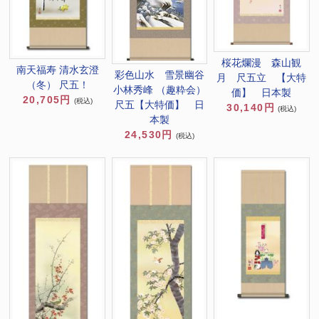
桜花爛漫 森山観
南天福寿 清水玄澄
彩色山水 雪景幽谷
月 尺五立 【大特
（冬） 尺五！
小林秀峰 （趣粋会）
価】 日本製
20,705円
(税込)
尺五【大特価】 日
30,140円
(税込)
本製
24,530円
(税込)