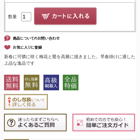
数量
新春に可憐に咲く梅花と鶯を高雅に描きました。早春掛けに適した
上品な逸品です