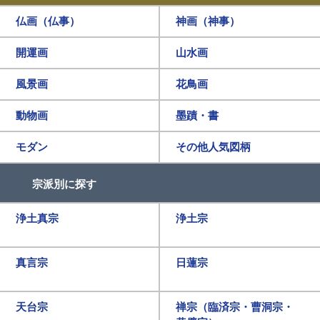
仏画（仏事）
神画（神事）
開運画
山水画
風景画
花鳥画
動物画
墨蹟・書
モダン
その他人気図柄
宗派別に探す
浄土真宗
浄土宗
真言宗
日蓮宗
天台宗
禅宗（臨済宗・曹洞宗・