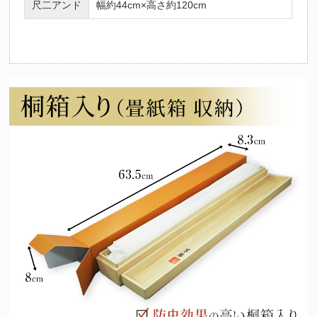
尺二アンド
幅約44cm×高さ約120cm