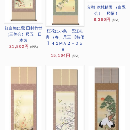
立雛 奥村精園 （白翠
会） 尺幅！
8,360円
(税込)
紅白梅に鶯 田村竹世
桜花に小鳥 長江桂
（三美会）尺五 日
舟 （春）尺三 【特価
本製
】４１MＡ２－０５
21,802円
(税込)
８！
15,104円
(税込)