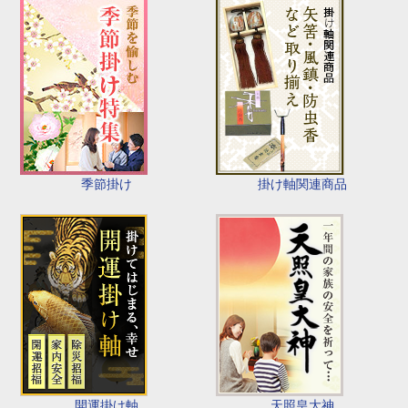
季節掛け
掛け軸関連商品
開運掛け軸
天照皇大神