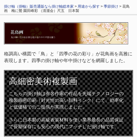
掛け軸（掛軸）販売通販なら掛け軸総本家
>
用途から探す
>
季節掛け
> 花鳥
画 梅に鶯 園田峰彩 （清瀧会）尺五 日本製
格調高い構図で「鳥」と「四季の花の彩り」が花鳥画を高雅に
表現します。四季の掛け軸や年中掛けなどを網羅しました。
高細密
美術複製画
こちらの掛け軸は有名作家の作品を先端テクノロジーの
複製細密印刷（対光性の高い顔料インク）にて、効率化
と低価格でのご提供が実現しました。
さらに日本製の高級表装材料を使い業界最長の品質保証
で長期保存にも安心の現代にマッチした掛け軸です。