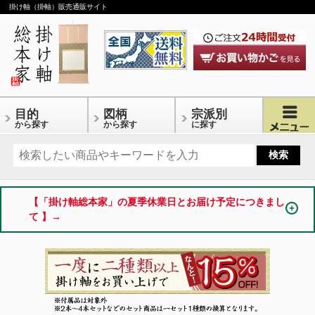
掛け軸（掛軸）販売通販サイト
目的
図柄
宗派別
から探す
から探す
に探す
【「掛け軸総本家」の夏季休業日とお届け予定につきまし
て 】→