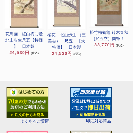
松竹梅鶴亀 鈴木春秋
花鳥画 紅白梅に鶯
桜花 北山歩生 （三
(尺五立）肉筆！
北山歩生尺五【特価
美会） 尺五 【大
33,770円
(税込)
】 日本製
特価】 日本製
24,530円
24,530円
(税込)
(税込)
即応対応商品
よくあるご質問