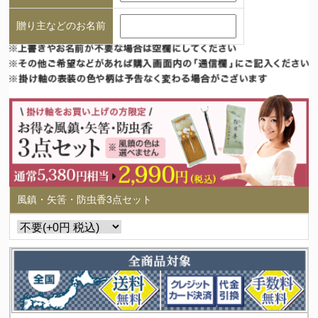
贈り主などのお名前
風鎮・矢筈・防虫香3点セット