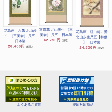
富貴花 北山歩生 （三
花鳥画 六瓢 北山歩
花鳥画 紅白梅に鶯
美会） 尺五 日本製
生 （三美会） 尺五
北山歩生尺五【特価
42,790円
(税込)
日本製
】 日本製
26,400円
(税込)
24,530円
(税込)
即応対応商品
よくあるご質問