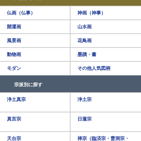
仏画（仏事）
神画（神事）
開運画
山水画
風景画
花鳥画
動物画
墨蹟・書
モダン
その他人気図柄
宗派別に探す
浄土真宗
浄土宗
真言宗
日蓮宗
天台宗
禅宗（臨済宗・曹洞宗・