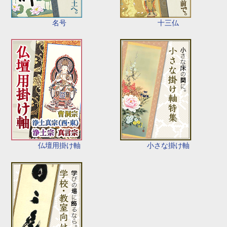
名号
十三仏
仏壇用掛け軸
小さな掛け軸