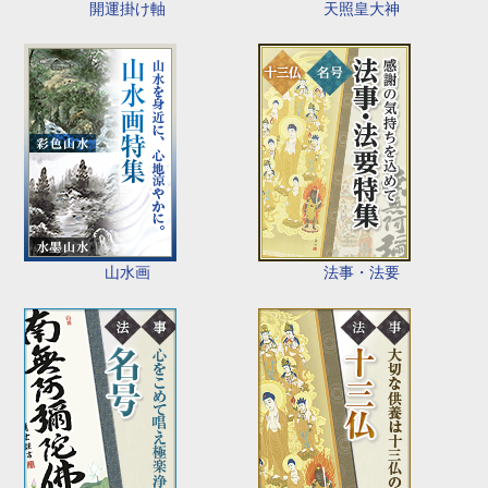
開運掛け軸
天照皇大神
山水画
法事・法要