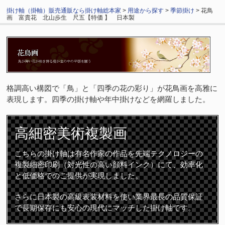
掛け軸（掛軸）販売通販なら掛け軸総本家
>
用途から探す
>
季節掛け
> 花鳥
画 富貴花 北山歩生 尺五【特価 】 日本製
格調高い構図で「鳥」と「四季の花の彩り」が花鳥画を高雅に
表現します。四季の掛け軸や年中掛けなどを網羅しました。
高細密
美術複製画
こちらの掛け軸は有名作家の作品を先端テクノロジーの
複製細密印刷（対光性の高い顔料インク）にて、効率化
と低価格でのご提供が実現しました。
さらに日本製の高級表装材料を使い業界最長の品質保証
で長期保存にも安心の現代にマッチした掛け軸です。