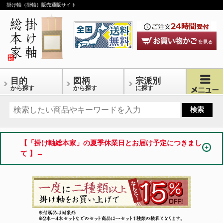
掛け軸（掛軸）販売通販サイト
目的
図柄
宗派別
から探す
から探す
に探す
【「掛け軸総本家」の夏季休業日とお届け予定につきまし
て 】→