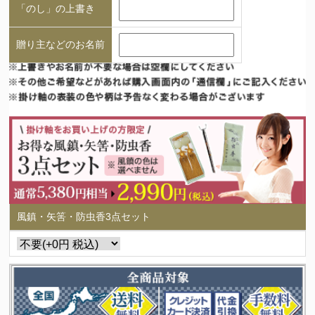
「のし」の上書き
贈り主などのお名前
風鎮・矢筈・防虫香3点セット