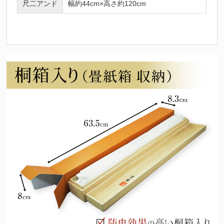
尺二アンド
幅約44cm×高さ約120cm