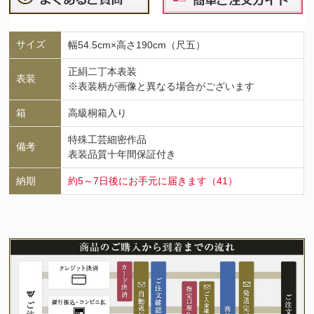
サイズ
幅54.5cm×高さ190cm（尺五）
正絹二丁本表装
表装
※表装柄が画像と異なる場合がございます
箱
高級桐箱入り
特殊工芸細密作品
備考
表装品質十年間保証付き
納期
約5～7日後にお手元に届きます（41）