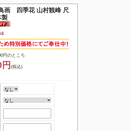
鳥画 四季花 山村観峰 尺
本製
34
90円のところ
40円
(税込)