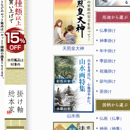
仏事掛け
神事掛け
天照皇大神
年中掛け
季節掛け
祝儀掛け
節句掛け
茶掛け
山水画
仏画（仏事）
神画（神事）