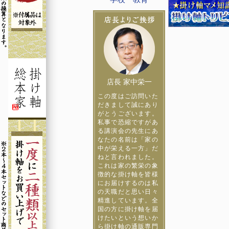
店長 家中栄一
この度はご訪問いた
だきまして誠にあり
がとうございます。
私事で恐縮ですがあ
る講演会の先生にあ
なたの名前は「家の
中が栄える一方」だ
ねと言われました。
これは家の繁栄の象
徴的な掛け軸を皆様
にお届けするのは私
の天職だと思い日々
精進しています。全
国の方に掛け軸を届
けたいという想いか
ら掛け軸の通販専門