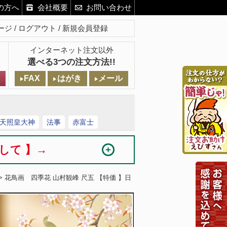
の方へ
会社概要
お問い合わせ
ージ
ログアウト
新規会員登録
インターネット注文以外
選べる3つの注文方法!!
FAX
はがき
メール
天照皇大神
法事
赤富士
まして 】→
> 花鳥画 四季花 山村観峰 尺五 【特価 】日