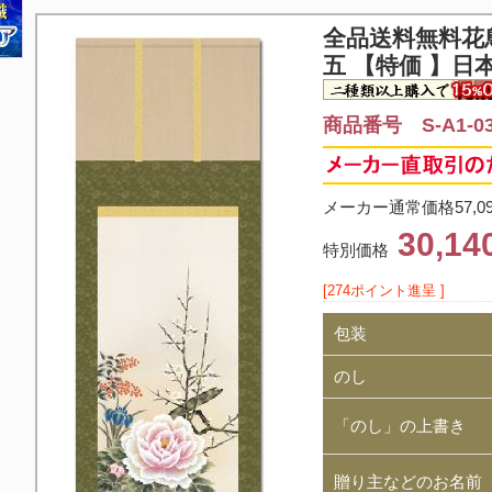
全品送料無料
花
五 【特価 】日
商品番号 S-A1-0
メーカー通常価格57,0
30,1
特別価格
[274ポイント進呈 ]
包装
のし
「のし」の上書き
贈り主などのお名前