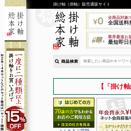
掛け軸（掛軸）販売通販サイト
全商品対象!
全国送料
業界最速お届
最短即日
【「掛け軸
よくあるご質問