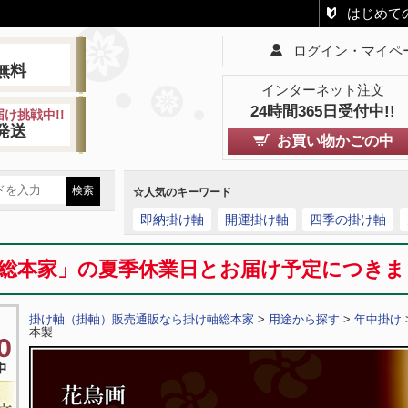
はじめて
ログイン・マイペ
!
無料
インターネット注文
24時間365日受付中!!
け挑戦中!!
発送
お買い物かごの中
☆人気のキーワード
即納掛け軸
開運掛け軸
四季の掛け軸
総本家」の夏季休業日とお届け予定につき
掛け軸（掛軸）販売通販なら掛け軸総本家
>
用途から探す
>
年中掛け
本製