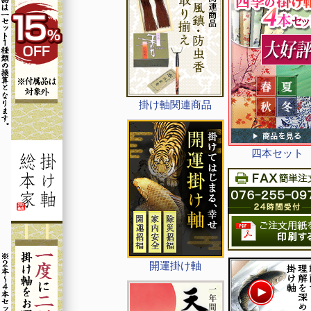
掛け軸関連商品
四本セット
開運掛け軸