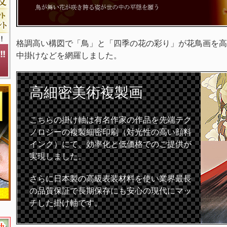
格調高い構図で「鳥」と「四季の花の彩り」が花鳥画を高
中掛けなどを網羅しました。
高細密
美術複製画
こちらの掛け軸は有名作家の作品を先端テク
ノロジーの複製細密印刷（対光性の高い顔料
インク）にて、効率化と低価格でのご提供が
実現しました。
さらに日本製の高級表装材料を使い業界最長
の品質保証で長期保存にも安心の現代にマッ
チした掛け軸です。