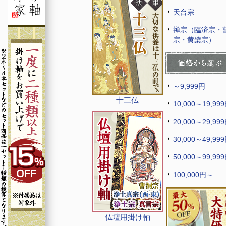
天台宗
禅宗（臨済宗・
宗・黄檗宗）
～9,999円
十三仏
10,000～19,99
20,000～29,99
30,000～49,99
50,000～99,99
100,000円～
仏壇用掛け軸