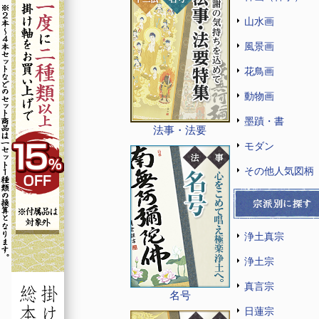
山水画
風景画
花鳥画
動物画
墨蹟・書
法事・法要
モダン
その他人気図柄
浄土真宗
浄土宗
真言宗
名号
日蓮宗