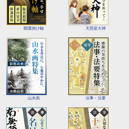
開運掛け軸
天照皇大神
山水画
法事・法要