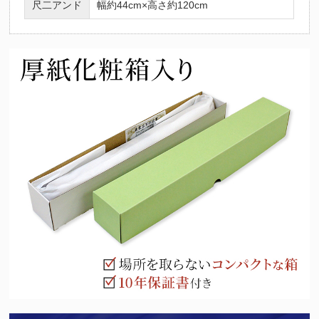
尺二アンド
幅約44cm×高さ約120cm