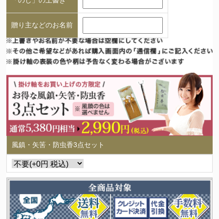
贈り主などのお名前
風鎮・矢筈・防虫香3点セット