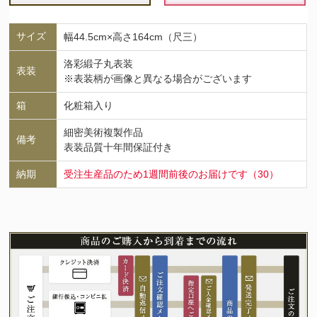
サイズ
幅44.5cm×高さ164cm（尺三）
洛彩緞子丸表装
表装
※表装柄が画像と異なる場合がございます
箱
化粧箱入り
細密美術複製作品
備考
表装品質十年間保証付き
納期
受注生産品のため1週間前後のお届けです（30）