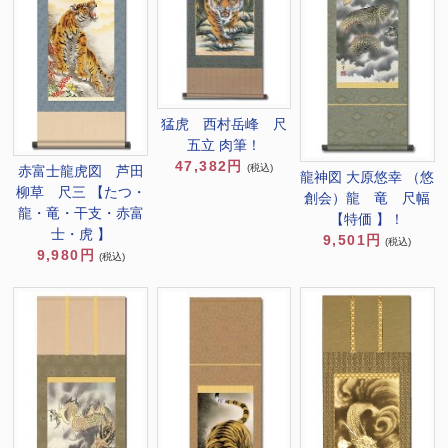
猛虎 西村岳峰 尺
五立 肉筆！
47,382円
(税込)
赤富士龍虎図 芦田
龍神図 大原悠幸 （悠
柳草 尺三 【たつ・
創会）龍 竜 尺幅
龍・竜・干支・赤富
【特価 】！
士・虎 】
9,501円
(税込)
9,980円
(税込)