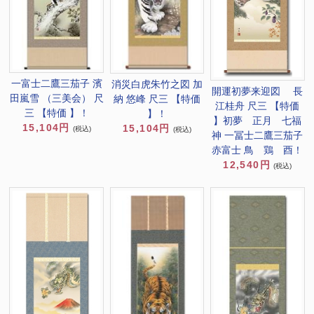
一富士二鷹三茄子 濱
消災白虎朱竹之図 加
開運初夢来迎図 長
田嵐雪 （三美会） 尺
納 悠峰 尺三 【特価
江桂舟 尺三 【特価
三 【特価 】！
】！
】初夢 正月 七福
15,104円
15,104円
(税込)
(税込)
神 一冨士二鷹三茄子
赤富士 鳥 鶏 酉！
12,540円
(税込)