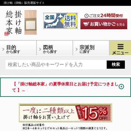
掛け軸（掛軸）販売通販サイト
目的
図柄
宗派別
から探す
から探す
に探す
【「掛け軸総本家」の夏季休業日とお届け予定につきまし
て 】→