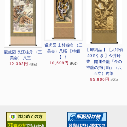
猛虎図 山村観峰 （三
【 即納品 】【大特価
美会）尺幅 【特価
龍虎図 長江桂舟 （三
40％引き 】今井玲
】！
美会） 尺三 ！
豊 開運金龍「金の
10,599円
12,302円
(税込)
(税込)
神龍の掛け軸」（尺
五立）肉筆!
85,800円
(税込)