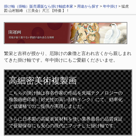
掛け軸（掛軸）販売通販なら掛け軸総本家
>
用途から探す
>
年中掛け
> 猛虎
図 山村観峰 （三美会）尺三 【特価 】！
繁栄と吉祥が授かり、厄除けの象徴と言われ古くから親しまれ
てきた掛け軸です。年中掛けにもご愛顧くださいませ。
高細密
美術複製画
こちらの掛け軸は有名作家の作品を先端テクノロジーの
複製細密印刷（対光性の高い顔料インク）にて、効率化
と低価格でのご提供が実現しました。
さらに日本製の高級表装材料を使い業界最長の品質保証
で長期保存にも安心の現代にマッチした掛け軸です。