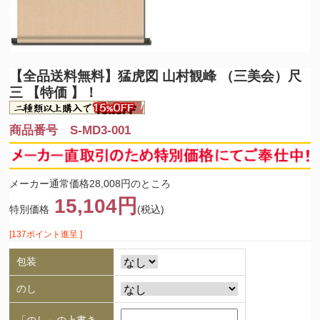
【全品送料無料】
猛虎図 山村観峰 （三美会）尺
三 【特価 】！
商品番号 S-MD3-001
メーカー通常価格28,008円のところ
15,104円
特別価格
(税込)
[137ポイント進呈 ]
包装
のし
「のし」の上書き