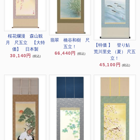
桜花爛漫 森山観
翡翠 橋谷和樹 尺
月 尺五立 【大特
【特価 】 登り鮎
五立！
価】 日本製
荒川里史 （夏） 尺五
66,440円
(税込)
30,140円
(税込)
立！
45,100円
(税込)