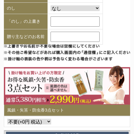
のし
「のし」の上書き
贈り主などのお名前
風鎮・矢筈・防虫香3点セット