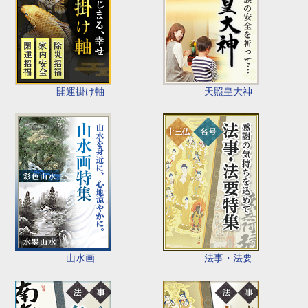
開運掛け軸
天照皇大神
山水画
法事・法要