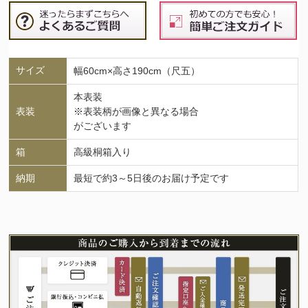
サイズ
幅60cm×高さ190cm（尺五）
本表装
表装
※表装柄が画像と異なる場合
がございます
箱
高級桐箱入り
納期
最短で約3～5日後のお届け予定です