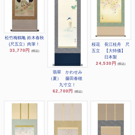
松竹梅鶴亀 鈴木春秋
(尺五立）肉筆！
桜花 長江桂舟 尺
33,770円
五立 【大特価】
(税込)
日本製
24,530円
(税込)
翡翠 かわせみ
（夏） 藤田春穂
九寸立！
62,700円
(税込)