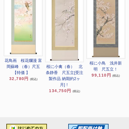
花鳥画 桜花爛漫 富
桜に小鳥 浅井新
岡蘇峰 （春）尺五
桜に小禽（春） 北
明 尺五立！
【特価 】
条静香 尺五立[受注
99,110円
(税込)
32,780円
製作品 納期約2ヶ
(税込)
月]！
134,750円
(税込)