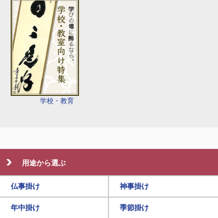
学校・教育
用途から選ぶ
仏事掛け
神事掛け
年中掛け
季節掛け