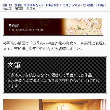
掛け軸（掛軸）販売通販なら掛け軸総本家
>
用途から選ぶ
>
祝儀掛け
>
結納
>
梅に鴬 堀高泉 尺五立！
格調高い構図で「四季の花や生き物の息吹き」を高雅に表現し
ます。季節掛けや年中掛けなどを網羅しました。
肉筆
作家本人が伝統技法などを駆使して手書きした作品。
また表装も工芸職人による最高の技術作品に仕上げてお
ります。