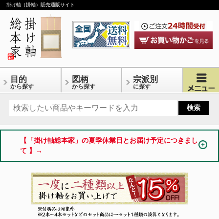
掛け軸（掛軸）販売通販サイト
目的
図柄
宗派別
から探す
から探す
に探す
【「掛け軸総本家」の夏季休業日とお届け予定につきまし
て 】→