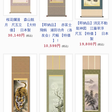
桜花爛漫 森山観
【即納品】消災不動
【即納品】 赤富士
月 尺五立 【大特
龍神図 江藤草淳
飛鶴 瀬田功舟 （洛
価】 日本製
尺五 【特価 】 日本
友会）尺幅 【特価
30,140円
(税込)
製
】！
19,800円
(税込)
10,599円
(税込)