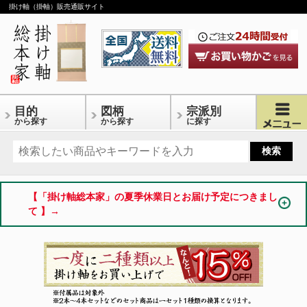
掛け軸（掛軸）販売通販サイト
目的
図柄
宗派別
から探す
から探す
に探す
【「掛け軸総本家」の夏季休業日とお届け予定につきまし
て 】→