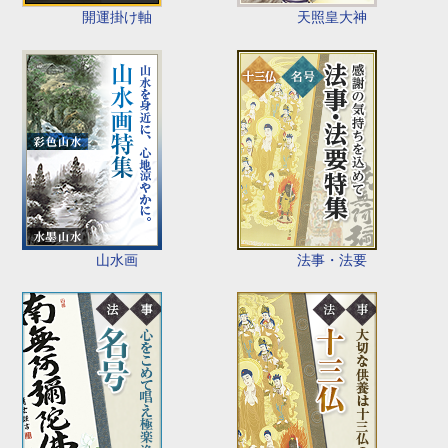
開運掛け軸
天照皇大神
山水画
法事・法要