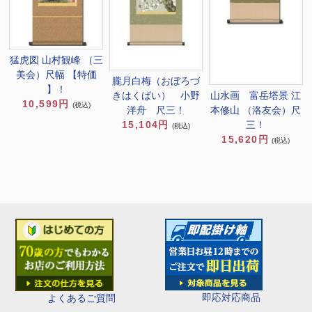
猛虎図 山村観峰 （三
美会）尺幅 【特価
朧月白梅（おぼろづ
】！
山水画 富岳塔景 江
きはくばい） 小野
10,599円
(税込)
本修山 （洛友会）尺
洋舟 尺三！
三！
15,104円
(税込)
15,620円
(税込)
即応対応商品
よくあるご質問