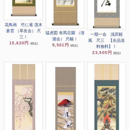
花鳥画 竹に雀 茂木
蒼雲 （草友会） 尺
猛虎図 有馬荘園 （清
一期一会 浅田観
三！
瀧会） 尺幅！
風 尺三 【全品送
15,620円
(税込)
9,501円
(税込)
料無料】！
23,505円
(税込)