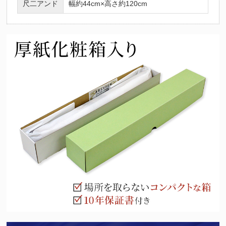
尺二アンド
幅約44cm×高さ約120cm