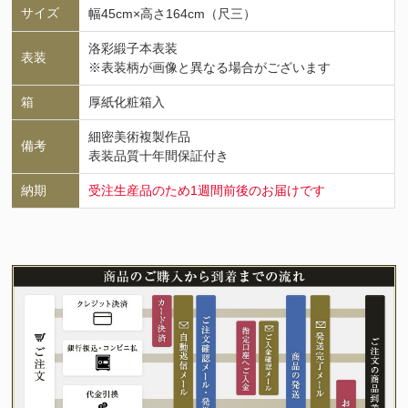
サイズ
幅45cm×高さ164cm（尺三）
洛彩緞子本表装
表装
※表装柄が画像と異なる場合がございます
箱
厚紙化粧箱入
細密美術複製作品
備考
表装品質十年間保証付き
納期
受注生産品のため1週間前後のお届けです