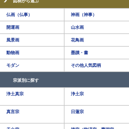
図柄から選ぶ
仏画（仏事）
神画（神事）
開運画
山水画
風景画
花鳥画
動物画
墨蹟・書
モダン
その他人気図柄
宗派別に探す
浄土真宗
浄土宗
真言宗
日蓮宗