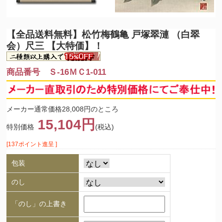
【全品送料無料】
松竹梅鶴亀 戸塚翠漣 （白翠
会）尺三 【大特価】！
商品番号 Ｓ-16ＭＣ1-011
メーカー通常価格28,008円のところ
15,104円
特別価格
(税込)
[137ポイント進呈 ]
包装
のし
「のし」の上書き