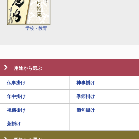
学校・教育
用途から選ぶ
仏事掛け
神事掛け
年中掛け
季節掛け
祝儀掛け
節句掛け
茶掛け