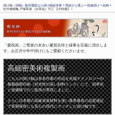
掛け軸（掛軸）販売通販なら掛け軸総本家
>
用途から選ぶ
>
祝儀掛け
>
結納
>
松竹梅鶴亀 戸塚翠漣 （白翠会）尺三 【大特価】！
「慶祝画」ご尊家の末永い慶賀吉祥と縁事を荘厳に演出しま
す。お正月や年中掛けにもご愛顧くださいませ。
高細密
美術複製画
こちらの掛け軸は有名作家の作品を先端テクノロジーの
複製細密印刷（対光性の高い顔料インク）にて、効率化
と低価格でのご提供が実現しました。
さらに日本製の高級表装材料を使い業界最長の品質保証
で長期保存にも安心の現代にマッチした掛け軸です。