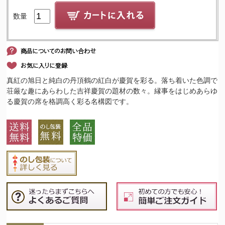
数量
真紅の旭日と純白の丹頂鶴の紅白が慶賀を彩る。落ち着いた色調で
荘厳な趣にあらわした吉祥慶賀の題材の数々。縁事をはじめあらゆ
る慶賀の席を格調高く彩る名構図です。