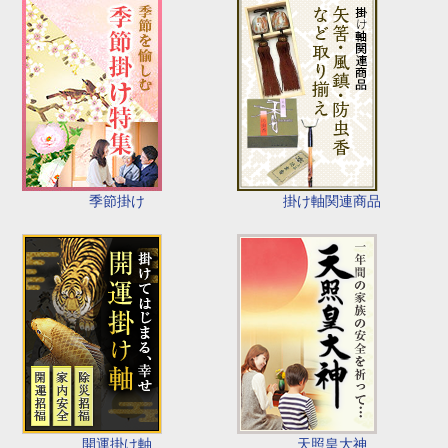
季節掛け
掛け軸関連商品
開運掛け軸
天照皇大神