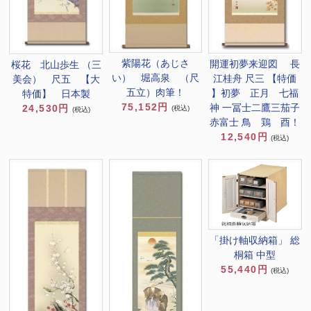
紫陽花（あじさ
開運初夢来迎図 長
桜花 北山歩生 （三
い） 堀高泉 （尺
江桂舟 尺三 【特価
美会） 尺五 【大
五立）肉筆！
】初夢 正月 七福
特価】 日本製
75,152円
神 一冨士二鷹三茄子
24,530円
(税込)
(税込)
赤富士 鳥 鶏 酉！
12,540円
(税込)
「掛け軸収納箱」 総
桐箱 中型
55,440円
(税込)