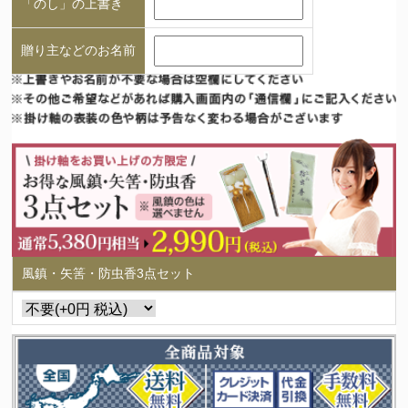
「のし」の上書き
贈り主などのお名前
風鎮・矢筈・防虫香3点セット