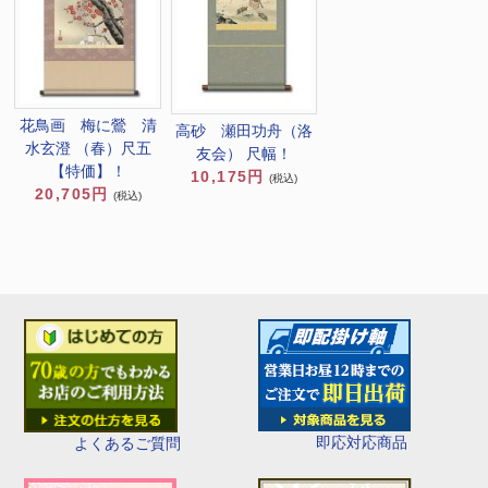
花鳥画 梅に鶯 清
高砂 瀬田功舟（洛
水玄澄 （春）尺五
友会） 尺幅！
【特価】！
10,175円
(税込)
20,705円
(税込)
即応対応商品
よくあるご質問