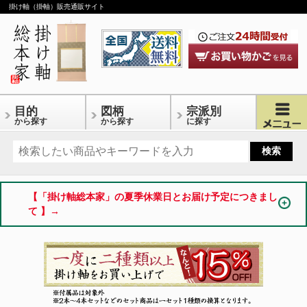
掛け軸（掛軸）販売通販サイト
目的
図柄
宗派別
から探す
から探す
に探す
【「掛け軸総本家」の夏季休業日とお届け予定につきまし
て 】→