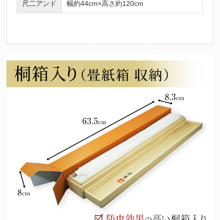
尺二アンド
幅約44cm×高さ約120cm