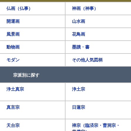
仏画（仏事）
神画（神事）
開運画
山水画
風景画
花鳥画
動物画
墨蹟・書
モダン
その他人気図柄
宗派別に探す
浄土真宗
浄土宗
真言宗
日蓮宗
天台宗
禅宗（臨済宗・曹洞宗・