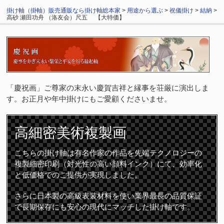
掛け軸（掛軸）販売通販なら掛け軸総本家
>
用途から選ぶ
>
祝儀掛け
>
結納
>
高砂 瀬田功舟 （洛友会）尺五 【大特価】
「慶祝画」ご尊家の末永い慶賀吉祥と縁事を荘厳に演出しま
す。お正月や年中掛けにもご愛顧くださいませ。
高細密
美術複製画
こちらの掛け軸は有名作家の作品を先端テクノロジーの
複製細密印刷（対光性の高い顔料インク）にて、効率化
と低価格でのご提供が実現しました。
さらに日本製の高級表装材料を使い業界最長の品質保証
で長期保存にも安心の現代にマッチした掛け軸です。