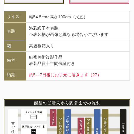
サイズ
幅54.5cm×高さ190cm（尺五）
洛彩緞子本表装
表装
※表装柄が画像と異なる場合がございます
箱
高級桐箱入り
細密美術複製作品
備考
表装品質十年間保証付き
納期
約5～7日後にお手元に届きます（27）