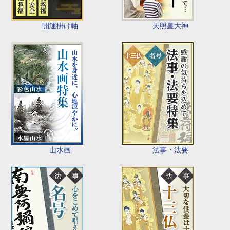
開運掛け軸
天照皇大神
山水画
法事・法要