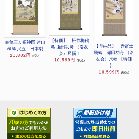
【特価】 松竹梅鶴
鶴亀三友福神図 遠山
【即納品】 赤富士
亀 瀬田功舟 （洛友
翠洋 尺五 日本製
飛鶴 瀬田功舟 （洛
会）尺幅！
21,802円
(税込)
友会）尺幅 【特価
10,599円
(税込)
】！
10,599円
(税込)