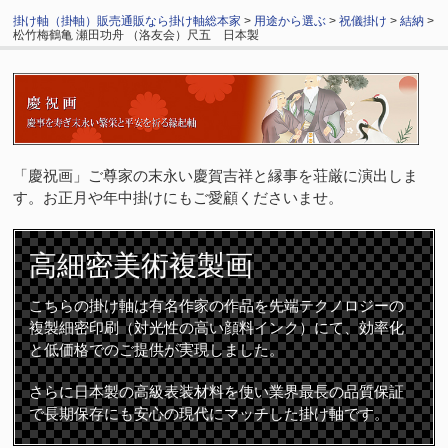
掛け軸（掛軸）販売通販なら掛け軸総本家
>
用途から選ぶ
>
祝儀掛け
>
結納
>
松竹梅鶴亀 瀬田功舟 （洛友会）尺五 日本製
「慶祝画」ご尊家の末永い慶賀吉祥と縁事を荘厳に演出しま
す。お正月や年中掛けにもご愛顧くださいませ。
高細密
美術複製画
こちらの掛け軸は有名作家の作品を先端テクノロジーの
複製細密印刷（対光性の高い顔料インク）にて、効率化
と低価格でのご提供が実現しました。
さらに日本製の高級表装材料を使い業界最長の品質保証
で長期保存にも安心の現代にマッチした掛け軸です。