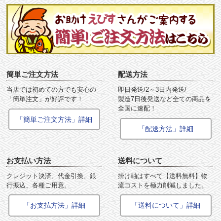
簡単ご注文方法
配送方法
当店では初めての方でも安心の
即日発送/2～3日内発送/
「簡単注文」が好評です！
製造7日後発送など全ての商品を
全国に速配！
「簡単ご注文方法」詳細
「配送方法」詳細
お支払い方法
送料について
クレジット決済、代金引換、銀
掛け軸はすべて【送料無料】物
行振込、各種ご用意。
流コストを極力削減しました。
「お支払方法」詳細
「送料について」詳細