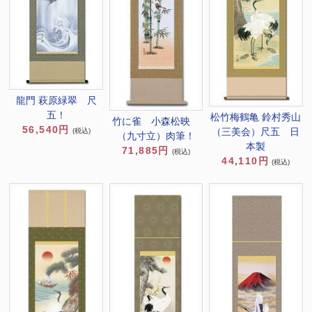
龍門 萩原緑翠 尺
五！
松竹梅鶴亀 鈴村秀山
竹に雀 小森松映
56,540円
（三美会）尺五 日
(税込)
（九寸立）肉筆！
本製
71,885円
(税込)
44,110円
(税込)