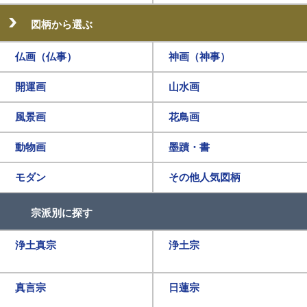
図柄から選ぶ
仏画（仏事）
神画（神事）
開運画
山水画
風景画
花鳥画
動物画
墨蹟・書
モダン
その他人気図柄
宗派別に探す
浄土真宗
浄土宗
真言宗
日蓮宗