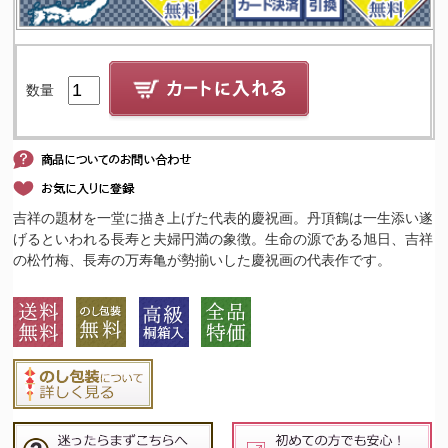
数量
吉祥の題材を一堂に描き上げた代表的慶祝画。丹頂鶴は一生添い遂
げるといわれる長寿と夫婦円満の象徴。生命の源である旭日、吉祥
の松竹梅、長寿の万寿亀が勢揃いした慶祝画の代表作です。