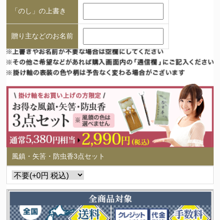
「のし」の上書き
贈り主などのお名前
風鎮・矢筈・防虫香3点セット