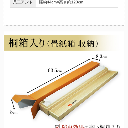
尺二アンド
幅約44cm×高さ約120cm