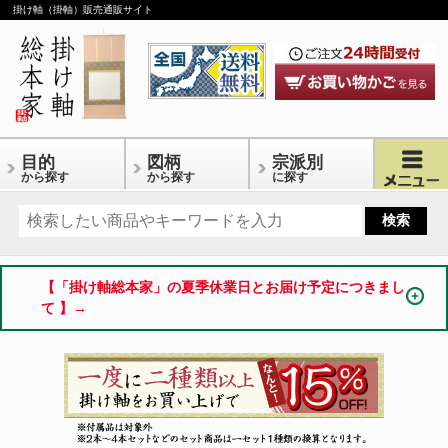
掛け軸（掛軸）販売通販サイト
目的
図柄
宗派別
から探す
から探す
に探す
【「掛け軸総本家」の夏季休業日とお届け予定につきまし
て 】→