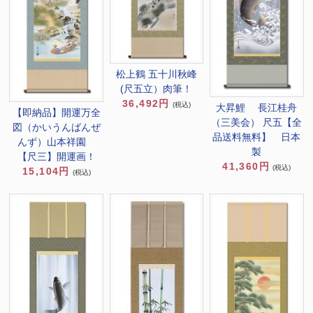
松上鶴 五十川秋峰
(尺五立）肉筆！
36,492円
(税込)
大昇鯉 長江桂舟
【即納品】開運万全
（三美会） 尺五【全
図（かいうんばんぜ
品送料無料】 日本
んず）山本祥園
製
【尺三】開運画！
41,360円
(税込)
15,104円
(税込)