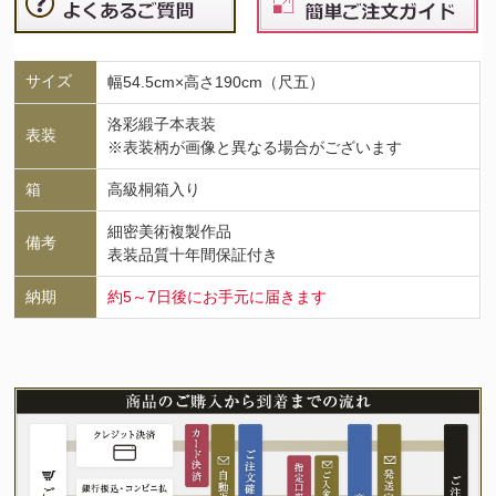
サイズ
幅54.5cm×高さ190cm（尺五）
洛彩緞子本表装
表装
※表装柄が画像と異なる場合がございます
箱
高級桐箱入り
細密美術複製作品
備考
表装品質十年間保証付き
納期
約5～7日後にお手元に届きます