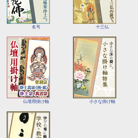
名号
十三仏
仏壇用掛け軸
小さな掛け軸