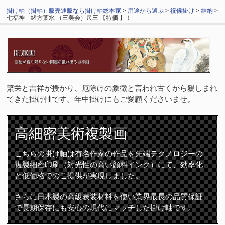
掛け軸（掛軸）販売通販なら掛け軸総本家
>
用途から選ぶ
>
祝儀掛け
>
結納
>
七福神 緒方葉水 （三美会）尺三 【特価 】！
繁栄と吉祥が授かり、厄除けの象徴と言われ古くから親しまれ
てきた掛け軸です。年中掛けにもご愛顧くださいませ。
高細密
美術複製画
こちらの掛け軸は有名作家の作品を先端テクノロジーの
複製細密印刷（対光性の高い顔料インク）にて、効率化
と低価格でのご提供が実現しました。
さらに日本製の高級表装材料を使い業界最長の品質保証
で長期保存にも安心の現代にマッチした掛け軸です。