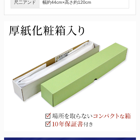
尺二アンド
幅約44cm×高さ約120cm