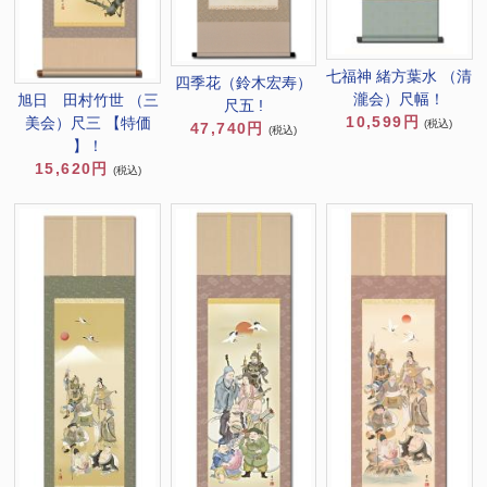
七福神 緒方葉水 （清
四季花（鈴木宏寿）
瀧会）尺幅！
旭日 田村竹世 （三
尺五 !
10,599円
美会）尺三 【特価
(税込)
47,740円
(税込)
】！
15,620円
(税込)