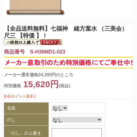
【全品送料無料】
七福神 緒方葉水 （三美会）
尺三 【特価 】！
商品番号 S-H30MD1-023
メーカー通常価格24,200円のところ
15,620円
特別価格
(税込)
[142ポイント進呈 ]
包装
のし
「のし」の上書き