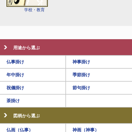
学校・教育
用途から選ぶ
仏事掛け
神事掛け
年中掛け
季節掛け
祝儀掛け
節句掛け
茶掛け
図柄から選ぶ
仏画（仏事）
神画（神事）