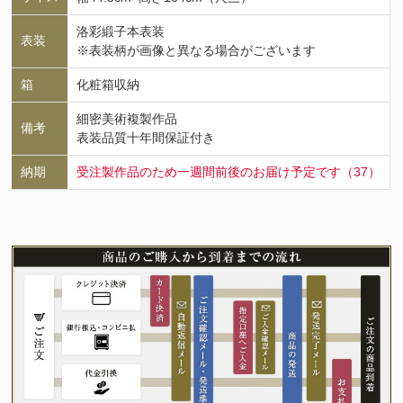
洛彩緞子本表装
表装
※表装柄が画像と異なる場合がございます
箱
化粧箱収納
細密美術複製作品
備考
表装品質十年間保証付き
納期
受注製作品のため一週間前後のお届け予定です（37）