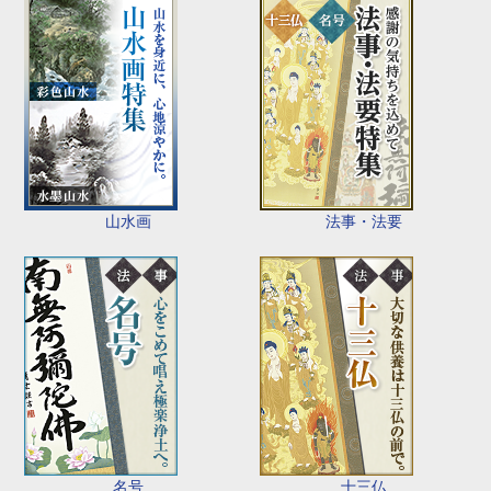
山水画
法事・法要
名号
十三仏