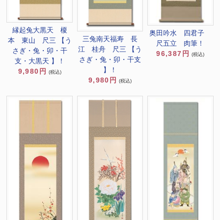
縁起兔大黒天 榎
奥田吟水 四君子
三兔南天福寿 長
本 東山 尺三 【う
尺五立 肉筆！
江 桂舟 尺三 【う
さぎ・兔・卯・干
96,387円
(税込)
さぎ・兔・卯・干支
支・大黒天 】！
】！
9,980円
(税込)
9,980円
(税込)