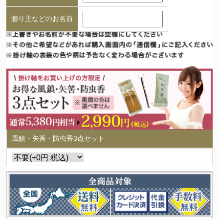
贈り主などのお名前
風鎮・矢筈・防虫香3点セット