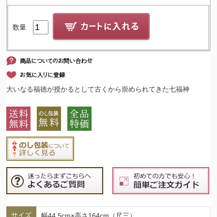
数量
大いなる福徳が授かるとして古くから崇められてきた七福神
サイズ
幅44.5cm×高さ164cm（尺三）