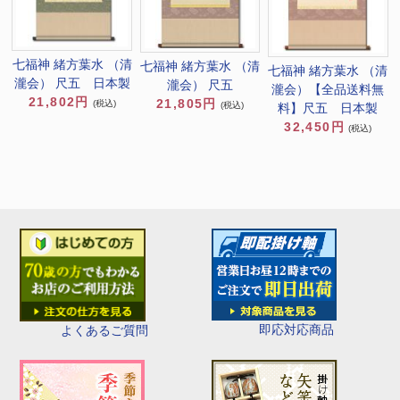
七福神 緒方葉水 （清
七福神 緒方葉水 （清
七福神 緒方葉水 （清
瀧会） 尺五 日本製
瀧会） 尺五
瀧会）【全品送料無
21,802円
21,805円
(税込)
(税込)
料】尺五 日本製
32,450円
(税込)
即応対応商品
よくあるご質問