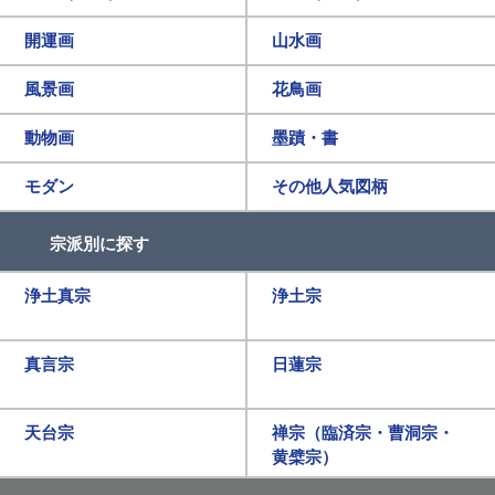
開運画
山水画
風景画
花鳥画
動物画
墨蹟・書
モダン
その他人気図柄
宗派別に探す
浄土真宗
浄土宗
真言宗
日蓮宗
天台宗
禅宗（臨済宗・曹洞宗・
黄檗宗）