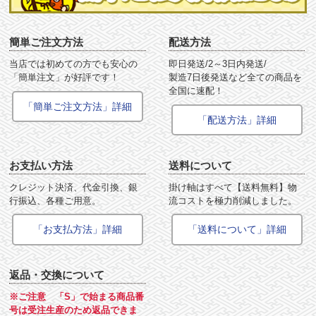
簡単ご注文方法
配送方法
当店では初めての方でも安心の
即日発送/2～3日内発送/
「簡単注文」が好評です！
製造7日後発送など全ての商品を
全国に速配！
「簡単ご注文方法」詳細
「配送方法」詳細
お支払い方法
送料について
クレジット決済、代金引換、銀
掛け軸はすべて【送料無料】物
行振込、各種ご用意。
流コストを極力削減しました。
「お支払方法」詳細
「送料について」詳細
返品・交換について
※ご注意 「S」で始まる商品番
号は受注生産のため返品できま