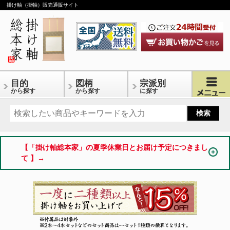
掛け軸（掛軸）販売通販サイト
目的
図柄
宗派別
から探す
から探す
に探す
【「掛け軸総本家」の夏季休業日とお届け予定につきまし
て 】→