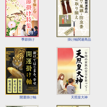
季節掛け
掛け軸関連商品
開運掛け軸
天照皇大神