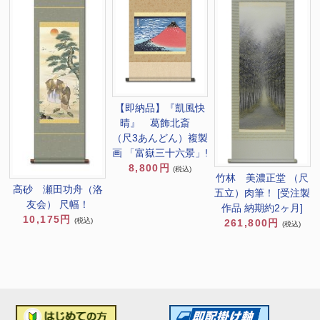
【即納品】『凱風快
晴』 葛飾北斎
（尺3あんどん）複製
画 「富嶽三十六景」!
8,800円
(税込)
竹林 美濃正堂 （尺
高砂 瀬田功舟（洛
五立）肉筆！ [受注製
友会） 尺幅！
作品 納期約2ヶ月]
10,175円
(税込)
261,800円
(税込)