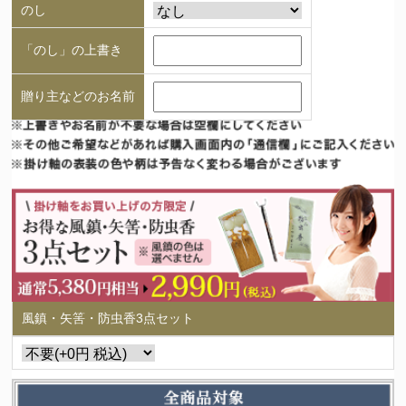
のし
「のし」の上書き
贈り主などのお名前
風鎮・矢筈・防虫香3点セット