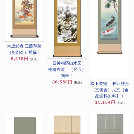
大成武者 工藤翔悠
（悠創会）尺幅！
9,478円
(税込)
四神相応山水図
棚橋玄道 （尺五）
肉筆！
88,550円
(税込)
松下遊鯉 長江桂舟
（三美会）尺三【全
品送料無料】！
15,104円
(税込)