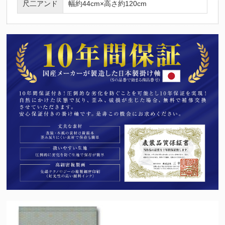
尺二アンド
幅約44cm×高さ約120cm