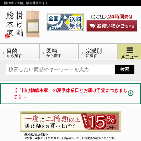
掛け軸（掛軸）販売通販サイト
目的
図柄
宗派別
から探す
から探す
に探す
【「掛け軸総本家」の夏季休業日とお届け予定につきまし
て 】→