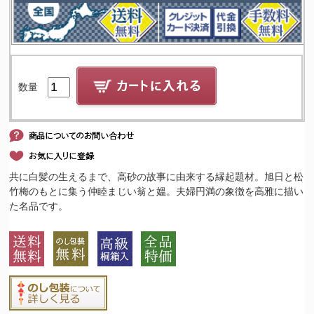
数量
共に白髪の生えるまで、高砂の故事に由来する縁起題材。旭日と松
竹梅のもとに集う仲睦まじい翁と媼。夫婦円満の象徴を高雅に描い
た名品です。