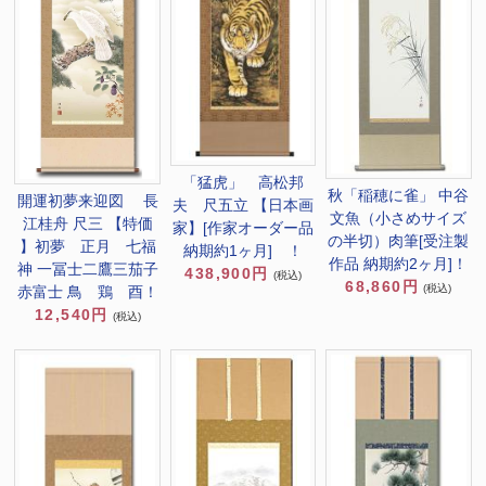
「猛虎」 高松邦
秋「稲穂に雀」 中谷
開運初夢来迎図 長
夫 尺五立 【日本画
文魚（小さめサイズ
江桂舟 尺三 【特価
家】[作家オーダー品
の半切）肉筆[受注製
】初夢 正月 七福
納期約1ヶ月] ！
作品 納期約2ヶ月]！
神 一冨士二鷹三茄子
438,900円
(税込)
68,860円
(税込)
赤富士 鳥 鶏 酉！
12,540円
(税込)