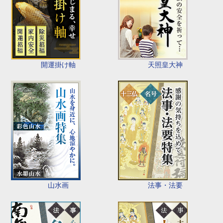
開運掛け軸
天照皇大神
山水画
法事・法要