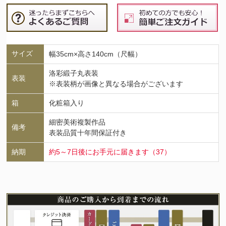
サイズ
幅35cm×高さ140cm（尺幅）
洛彩緞子丸表装
表装
※表装柄が画像と異なる場合がございます
箱
化粧箱入り
細密美術複製作品
備考
表装品質十年間保証付き
納期
約5～7日後にお手元に届きます（37）