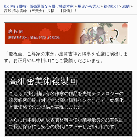
掛け軸（掛軸）販売通販なら掛け軸総本家
>
用途から選ぶ
>
祝儀掛け
>
結納
>
高砂 清水雲峰 （三美会） 尺幅 【特価】！
「慶祝画」ご尊家の末永い慶賀吉祥と縁事を荘厳に演出しま
す。お正月や年中掛けにもご愛顧くださいませ。
高細密
美術複製画
こちらの掛け軸は有名作家の作品を先端テクノロジーの
複製細密印刷（対光性の高い顔料インク）にて、効率化
と低価格でのご提供が実現しました。
さらに日本製の高級表装材料を使い業界最長の品質保証
で長期保存にも安心の現代にマッチした掛け軸です。