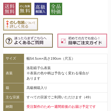
サイズ
幅54.5cm×高さ190cm（尺五）
洛彩緞子仏表装
表装
※表装の色や柄は予告なく変わる場合が
あります
箱
高級桐箱入り
主な宗派
すべての宗派でご利用いただけます（49）
納期
受注製作のため一週間前後のお届け予定です