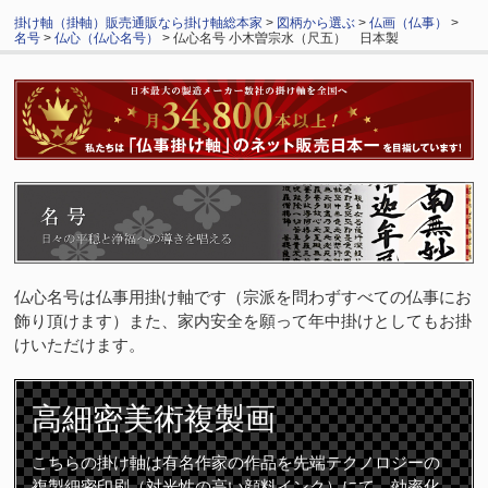
掛け軸（掛軸）販売通販なら掛け軸総本家
>
図柄から選ぶ
>
仏画（仏事）
>
名号
>
仏心（仏心名号）
> 仏心名号 小木曽宗水（尺五） 日本製
仏心名号は仏事用掛け軸です（宗派を問わずすべての仏事にお
飾り頂けます）また、家内安全を願って年中掛けとしてもお掛
けいただけます。
高細密
美術複製画
こちらの掛け軸は有名作家の作品を先端テクノロジーの
複製細密印刷（対光性の高い顔料インク）にて、効率化