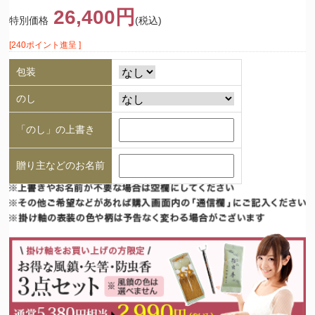
26,400円
特別価格
(税込)
[240ポイント進呈 ]
包装
のし
「のし」の上書き
贈り主などのお名前