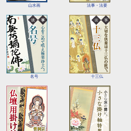
山水画
法事・法要
名号
十三仏