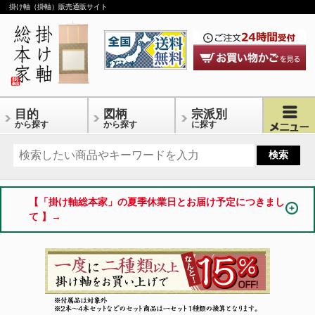
掛け軸（掛軸）販売通販サイト
目的
図柄
宗派別
から探す
から探す
に探す
【「掛け軸総本家」の夏季休業日とお届け予定につきまし
て 】→