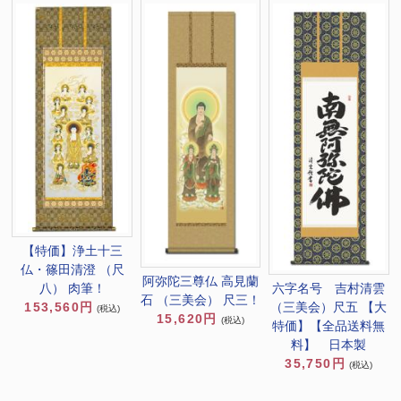
【特価】浄土十三
仏・篠田清澄 （尺
阿弥陀三尊仏 高見蘭
六字名号 吉村清雲
八） 肉筆！
石 （三美会） 尺三！
（三美会）尺五 【大
153,560円
(税込)
15,620円
(税込)
特価】【全品送料無
料】 日本製
35,750円
(税込)