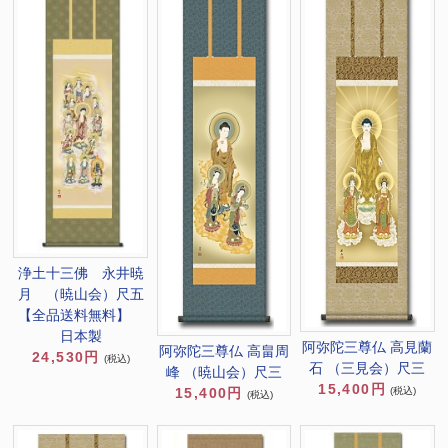
浄土十三佛 永井暁
月 （暁山会）尺五
【全品送料無料】
日本製
阿弥陀三尊仏 高見蘭
阿弥陀三尊仏 高畠周
24,530円
(税込)
石 （三見会）尺三
峰 （暁山会）尺三
15,400円
(税込)
15,400円
(税込)