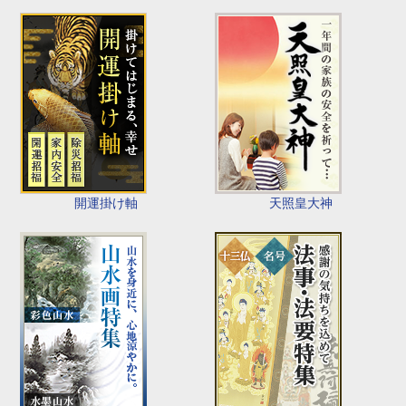
開運掛け軸
天照皇大神