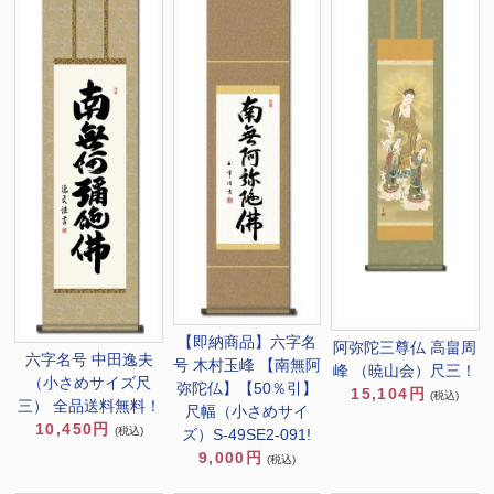
【即納商品】六字名
阿弥陀三尊仏 高畠周
六字名号 中田逸夫
号 木村玉峰 【南無阿
峰 （暁山会）尺三！
（小さめサイズ尺
弥陀仏】【50％引】
15,104円
(税込)
三） 全品送料無料！
尺幅（小さめサイ
10,450円
(税込)
ズ）S-49SE2-091!
9,000円
(税込)