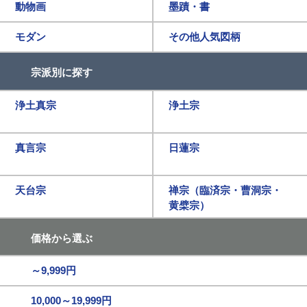
動物画
墨蹟・書
モダン
その他人気図柄
宗派別に探す
浄土真宗
浄土宗
真言宗
日蓮宗
天台宗
禅宗（臨済宗・曹洞宗・
黄檗宗）
価格から選ぶ
～9,999円
10,000～19,999円