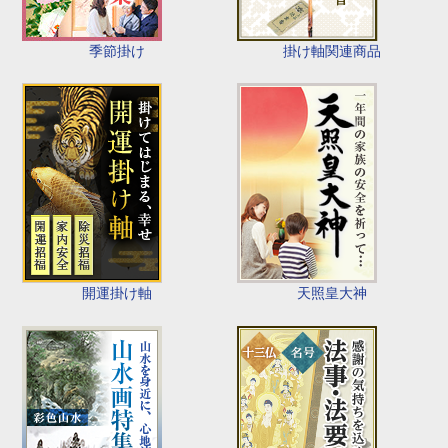
季節掛け
掛け軸関連商品
開運掛け軸
天照皇大神