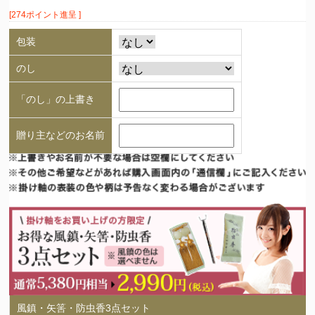
[274ポイント進呈 ]
包装
のし
「のし」の上書き
贈り主などのお名前
風鎮・矢筈・防虫香3点セット