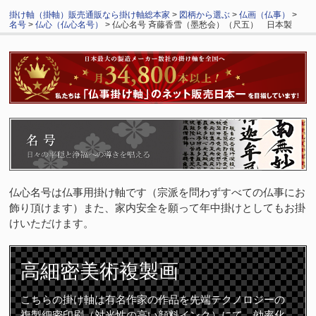
掛け軸（掛軸）販売通販なら掛け軸総本家
>
図柄から選ぶ
>
仏画（仏事）
>
名号
>
仏心（仏心名号）
> 仏心名号 斉藤香雪（墨愁会）（尺五） 日本製
仏心名号は仏事用掛け軸です（宗派を問わずすべての仏事にお
飾り頂けます）また、家内安全を願って年中掛けとしてもお掛
けいただけます。
高細密
美術複製画
こちらの掛け軸は有名作家の作品を先端テクノロジーの
複製細密印刷（対光性の高い顔料インク）にて、効率化