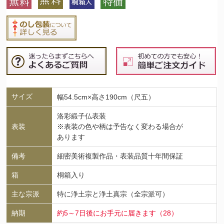
サイズ
幅54.5cm×高さ190cm（尺五）
洛彩緞子仏表装
表装
※表装の色や柄は予告なく変わる場合が
あります
備考
細密美術複製作品・表装品質十年間保証
箱
桐箱入り
主な宗派
特に浄土宗と浄土真宗（全宗派可）
納期
約5～7日後にお手元に届きます（28）