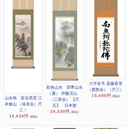
六字名号 斎藤香雪
彩色山水 四季山水
（墨愁会）（尺三）
（夏） 伊藤渓山
15,400円
(税込)
山水画 富岳塔景 江
（三美会） 【尺
本修山 （洛友会）尺
五】 日本製
三！
24,530円
(税込)
15,620円
(税込)