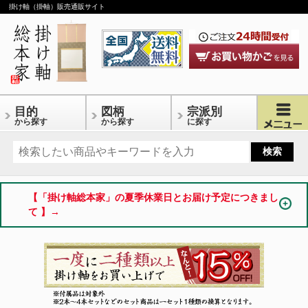
掛け軸（掛軸）販売通販サイト
目的
図柄
宗派別
から探す
から探す
に探す
【「掛け軸総本家」の夏季休業日とお届け予定につきまし
て 】→