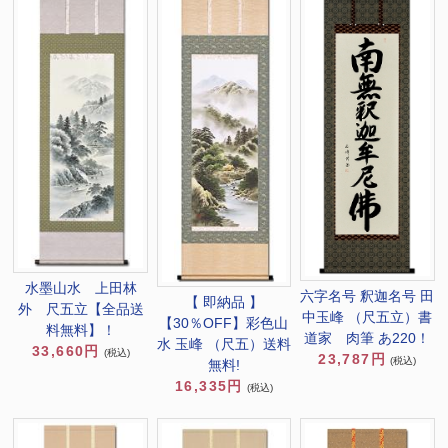
水墨山水 上田林
六字名号 釈迦名号 田
【 即納品 】
外 尺五立【全品送
中玉峰 （尺五立）書
【30％OFF】彩色山
料無料】！
道家 肉筆 あ220！
水 玉峰 （尺五）送料
33,660円
(税込)
23,787円
(税込)
無料!
16,335円
(税込)