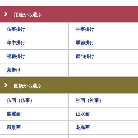
用途から選ぶ
仏事掛け
神事掛け
年中掛け
季節掛け
祝儀掛け
節句掛け
茶掛け
図柄から選ぶ
仏画（仏事）
神画（神事）
開運画
山水画
風景画
花鳥画