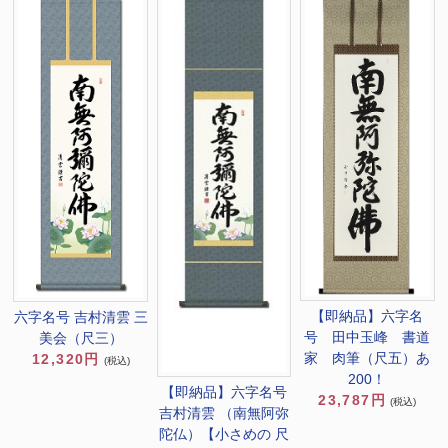
【即納品】六字名
六字名号 吉村清雲 三
号 田中玉峰 書道
美会（尺三）
家 肉筆（尺五）あ
12,320円
(税込)
200！
【即納品】六字名号
23,787円
(税込)
吉村清雲 （南無阿弥
陀仏）【小さめの 尺