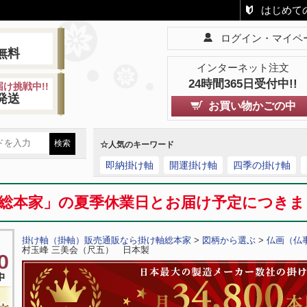
はじめて
ログイン・マイペ
!
無料
インターネット注文
24時間365日受付中!!
け挑戦中!!
発送
お買い物かごの中
☆人気のキーワード
即納掛け軸
開運掛け軸
四季の掛け軸
総本家」の夏季休業日とお届け予定につき
掛け軸（掛軸）販売通販なら掛け軸総本家
>
図柄から選ぶ
>
仏画（仏
村玉峰 三美会（尺五） 日本製