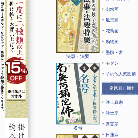
山水画
風景画
花鳥画
動物画
墨蹟・書
法事・法要
モダン
その他人気図柄
浄土真宗
浄土宗
真言宗
名号
日蓮宗