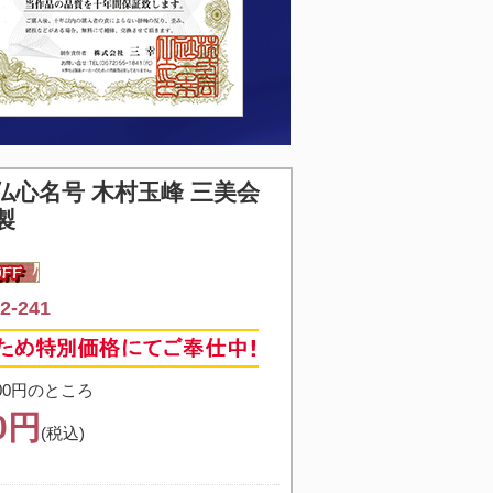
仏心名号 木村玉峰 三美会
製
-241
00円のところ
00円
(税込)