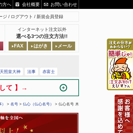
の方へ
会社概要
お問い合わせ
ージ
ログアウト
新規会員登録
インターネット注文以外
選べる3つの注文方法!!
FAX
はがき
メール
天照皇大神
法事
赤富士
まして 】→
事）
>
名号
>
仏心（仏心名号）
> 仏心名号 木