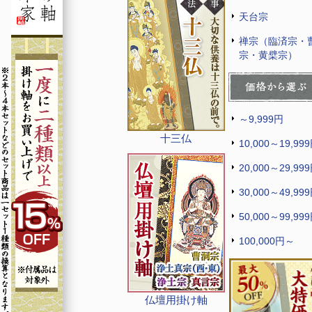
天台宗
禅宗（臨済宗・
宗・黄檗宗）
～9,999円
十三仏
10,000～19,99
20,000～29,99
30,000～49,99
50,000～99,99
100,000円～
仏壇用掛け軸