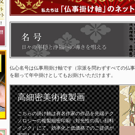
仏心名号は仏事用掛け軸です（宗派を問わずすべての仏事
を願って年中掛けとしてもお掛けいただけます。
高細密
美術複製画
こちらの掛け軸は有名作家の作品を先端テク
ノロジーの複製細密印刷（対光性の高い顔料
インク）にて、効率化と低価格でのご提供が