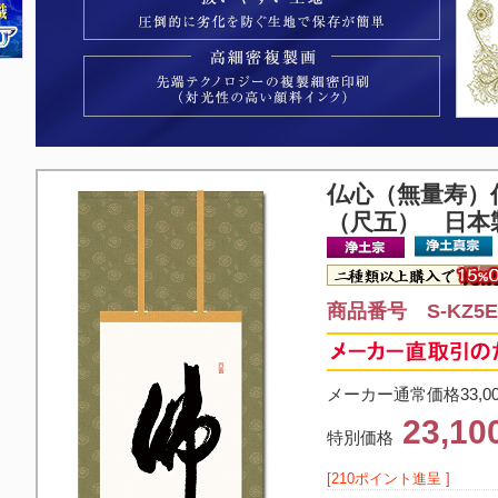
仏心（無量寿）
（尺五） 日本
商品番号 S-KZ5E2
メーカー通常価格33,0
23,1
特別価格
[210ポイント進呈 ]