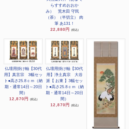
らすすめおおか
み） 荒木田 守民
（茶）（半切立） 肉
筆 あ131！
22,880円
(税込)
仏壇用掛け軸【30代
仏壇用掛け軸【30代
用】真言宗 3幅セッ
用】浄土真宗 大谷
ト●高さ25.8ｃｍ（納
派【 お東 】3幅セッ
期・通常14日～20日
ト●高さ25.8ｃｍ（納
間）
期・通常14日～20日
12,870円
間）
(税込)
12,870円
(税込)