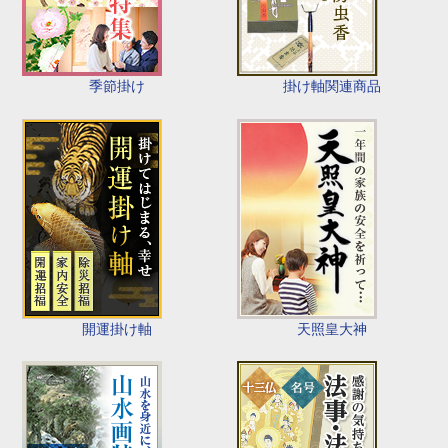
季節掛け
掛け軸関連商品
開運掛け軸
天照皇大神