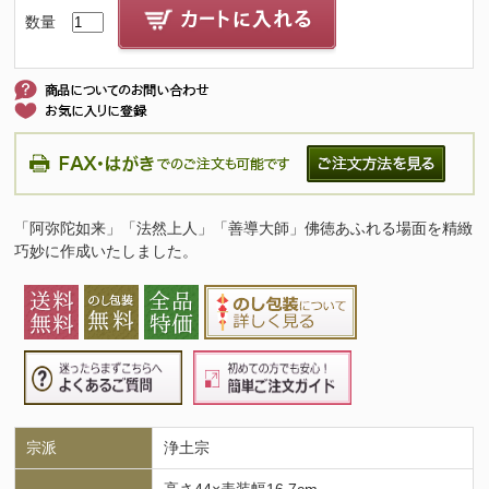
数量
「阿弥陀如来」「法然上人」「善導大師」佛徳あふれる場面を精緻
巧妙に作成いたしました。
宗派
浄土宗
高さ44×表装幅16.7cm