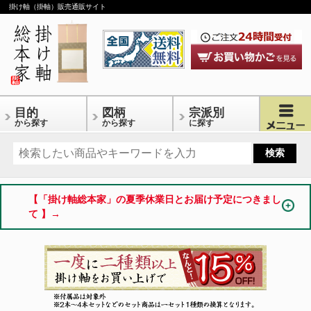
掛け軸（掛軸）販売通販サイト
目的
図柄
宗派別
から探す
から探す
に探す
【「掛け軸総本家」の夏季休業日とお届け予定につきまし
て 】→