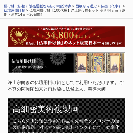
掛け軸（掛軸）販売通販なら掛け軸総本家
>
図柄から選ぶ
>
仏画（仏事）
>
仏壇用掛け軸
> 仏壇用掛け軸【100代用】浄土宗 3幅セット 高さ44ｃｍ（納
期・通常14日～20日間）
浄土宗向きの仏壇用掛け軸としてご利用いただけます。ご
本尊の阿弥陀如来と両お脇に法然上人、善導大師
高細密
美術複製画
こちらの掛け軸は作家の作品を先端テクノロジーの複
製細密印刷（対光性の高い顔料インク）にて、効率化