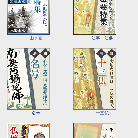
山水画
法事・法要
名号
十三仏