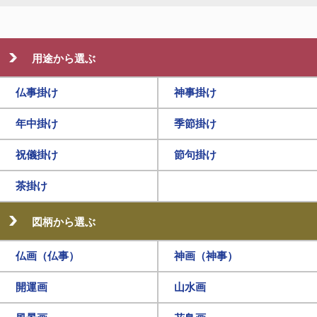
用途から選ぶ
仏事掛け
神事掛け
年中掛け
季節掛け
祝儀掛け
節句掛け
茶掛け
図柄から選ぶ
仏画（仏事）
神画（神事）
開運画
山水画