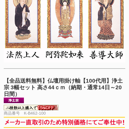
【全品送料無料】
仏壇用掛け軸【100代用】浄土
宗 3幅セット 高さ44ｃｍ（納期・通常14日～20
日間）
商品番号 K-B462-100