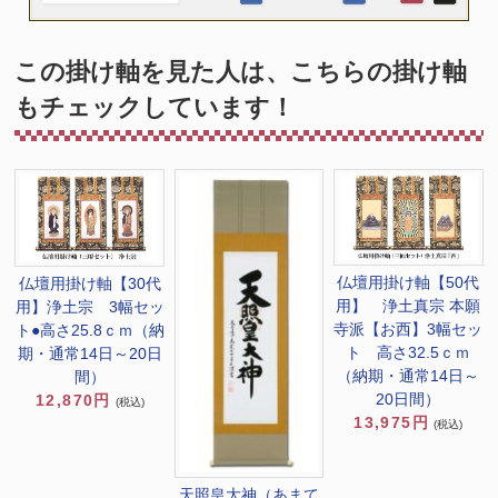
この掛け軸を見た人は、こちらの掛け軸
もチェックしています！
仏壇用掛け軸【50代
仏壇用掛け軸【30代
用】 浄土真宗 本願
用】浄土宗 3幅セッ
寺派【お西】3幅セッ
ト●高さ25.8ｃｍ（納
ト 高さ32.5ｃｍ
期・通常14日～20日
（納期・通常14日～
間）
20日間）
12,870円
(税込)
13,975円
(税込)
天照皇大神（あまて