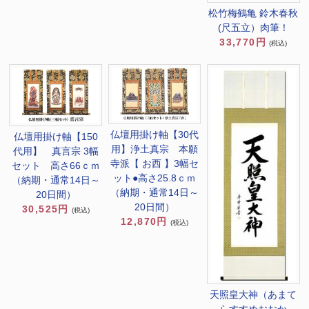
松竹梅鶴亀 鈴木春秋
(尺五立）肉筆！
33,770円
(税込)
仏壇用掛け軸【30代
仏壇用掛け軸【150
用】浄土真宗 本願
代用】 真言宗 3幅
寺派【 お西 】3幅セ
セット 高さ66ｃｍ
ット●高さ25.8ｃｍ
（納期・通常14日～
（納期・通常14日～
20日間）
20日間）
30,525円
(税込)
12,870円
(税込)
天照皇大神（あまて