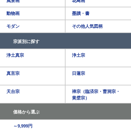
風景画
花鳥画
動物画
墨蹟・書
モダン
その他人気図柄
宗派別に探す
浄土真宗
浄土宗
真言宗
日蓮宗
天台宗
禅宗（臨済宗・曹洞宗・
黄檗宗）
価格から選ぶ
～9,999円