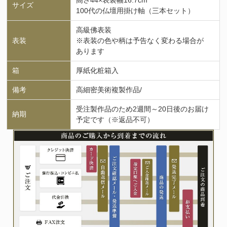
サイズ
100代の仏壇用掛け軸（三本セット）
高級佛表装
表装
※表装の色や柄は予告なく変わる場合が
あります
箱
厚紙化粧箱入
備考
高細密美術複製作品/
受注製作品のため2週間～20日後のお届け
納期
予定です（※返品不可）