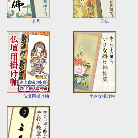
名号
十三仏
仏壇用掛け軸
小さな掛け軸