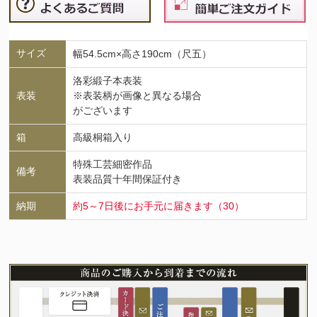
サイズ
幅54.5cm×高さ190cm（尺五）
洛彩緞子本表装
表装
※表装柄が画像と異なる場合
がございます
箱
高級桐箱入り
特殊工芸細密作品
備考
表装品質十年間保証付き
納期
約5～7日後にお手元に届きます（30）