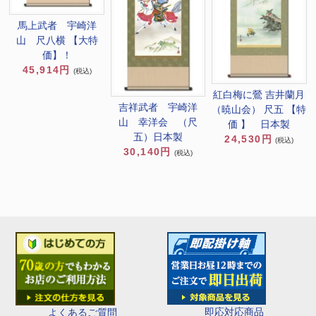
馬上武者 宇崎洋
山 尺八横 【大特
価】！
45,914円
(税込)
紅白梅に鶯 吉井蘭月
吉祥武者 宇崎洋
（暁山会） 尺五 【特
山 幸洋会 （尺
価 】 日本製
五）日本製
24,530円
(税込)
30,140円
(税込)
即応対応商品
よくあるご質問