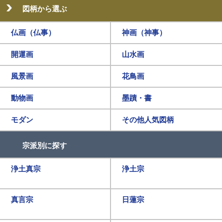
図柄から選ぶ
仏画（仏事）
神画（神事）
開運画
山水画
風景画
花鳥画
動物画
墨蹟・書
モダン
その他人気図柄
宗派別に探す
浄土真宗
浄土宗
真言宗
日蓮宗