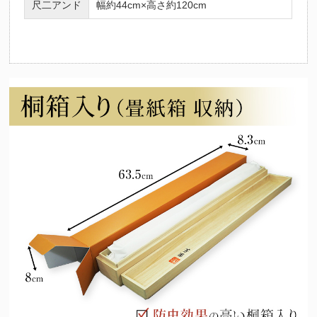
尺二アンド
幅約44cm×高さ約120cm