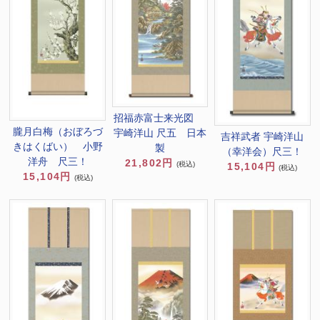
招福赤富士来光図
朧月白梅（おぼろづ
宇崎洋山 尺五 日本
吉祥武者 宇崎洋山
きはくばい） 小野
製
（幸洋会）尺三！
洋舟 尺三！
21,802円
(税込)
15,104円
(税込)
15,104円
(税込)