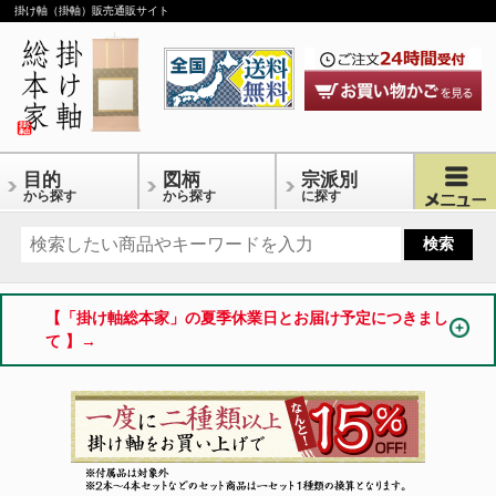
掛け軸（掛軸）販売通販サイト
目的
図柄
宗派別
から探す
から探す
に探す
【「掛け軸総本家」の夏季休業日とお届け予定につきまし
て 】→