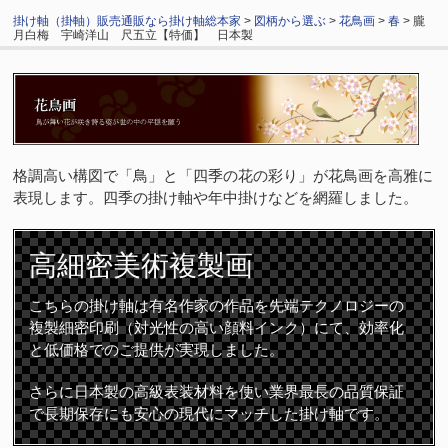
掛け軸（掛軸）販売通販なら掛け軸総本家
>
図柄から選ぶ
>
花鳥画
>
春
> 朧
月白梅 宇崎洋山 尺五立【特価】 日本製
格調高い構図で「鳥」と「四季の花の彩り」が花鳥画を高雅に
表現します。四季の掛け軸や年中掛けなどを網羅しました。
高細密
美術複製画
こちらの掛け軸は有名作家の作品を先端テクノロジーの
複製細密印刷（対光性の高い顔料インク）にて、効率化
と低価格でのご提供が実現しました。
さらに日本製の高級表装材料を使い業界最長の品質保証
で長期保存にも安心の現代にマッチした掛け軸です。