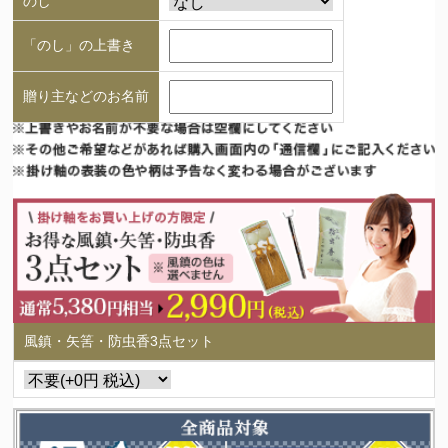
のし
「のし」の上書き
贈り主などのお名前
風鎮・矢筈・防虫香3点セット