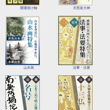
開運掛け軸
天照皇大神
山水画
法事・法要