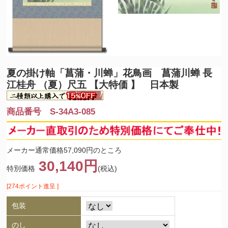
夏の掛け軸「菖蒲・川蝉」
花鳥画 菖蒲川蝉 長
江桂舟 （夏）尺五 【大特価 】 日本製
商品番号 S-34A3-085
メーカー通常価格57,090円のところ
30,140円
特別価格
(税込)
[274ポイント進呈 ]
包装
のし