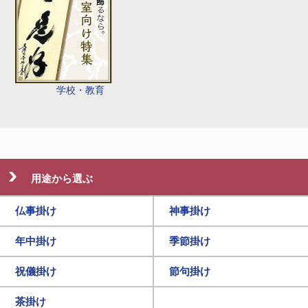
学校・教育
用途から選ぶ
仏事掛け
神事掛け
年中掛け
季節掛け
祝儀掛け
節句掛け
茶掛け