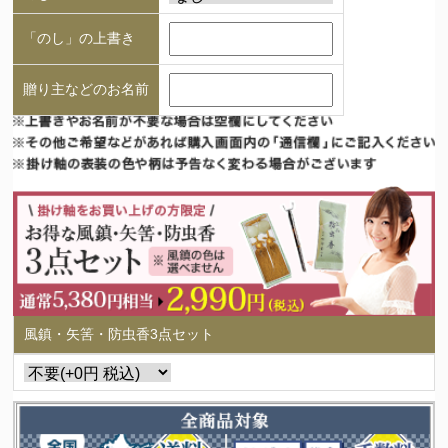
「のし」の上書き
贈り主などのお名前
風鎮・矢筈・防虫香3点セット