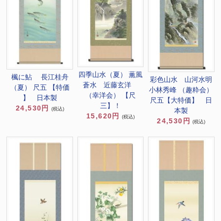
四季山水（夏） 薫風
楓に鮎 長江桂舟
彩色山水 山河水明
蒼水 近藤玄洋
（夏） 尺五 【特価
小林秀峰 （趣粋会）
（幸洋会） 【尺
】 日本製
尺五【大特価】 日
三】！
24,530円
(税込)
本製
15,620円
(税込)
24,530円
(税込)