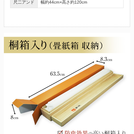
尺二アンド
幅約44cm×高さ約120cm