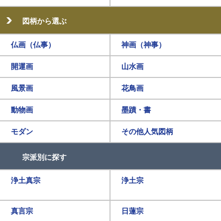
図柄から選ぶ
仏画（仏事）
神画（神事）
開運画
山水画
風景画
花鳥画
動物画
墨蹟・書
モダン
その他人気図柄
宗派別に探す
浄土真宗
浄土宗
真言宗
日蓮宗