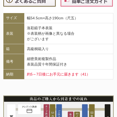
サイズ
幅54.5cm×高さ190cm（尺五）
洛彩緞子本表装
表装
※表装柄が画像と異なる場合
がございます
箱
高級桐箱入り
細密美術複製作品
備考
表装品質十年間保証付き
納期
約5～7日後にお手元に届きます（41）