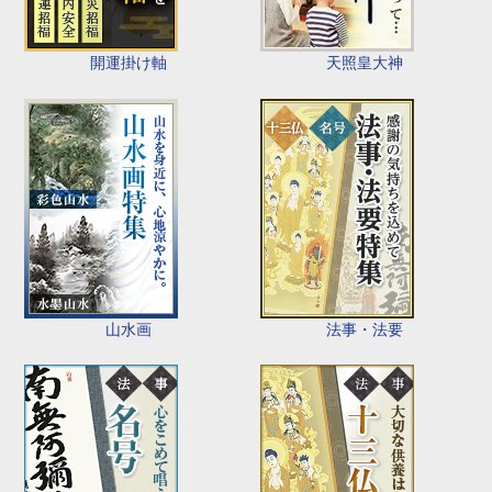
開運掛け軸
天照皇大神
山水画
法事・法要