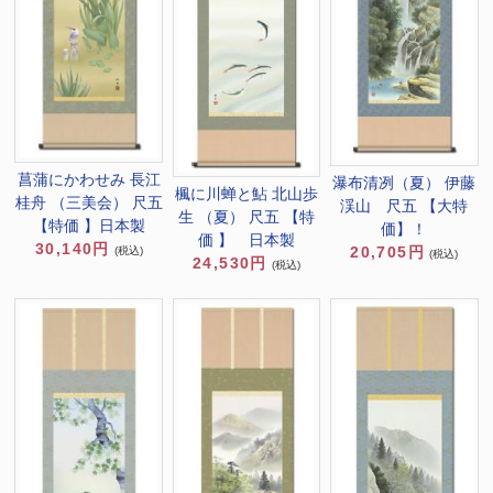
菖蒲にかわせみ 長江
瀑布清冽（夏） 伊藤
楓に川蝉と鮎 北山歩
桂舟 （三美会） 尺五
渓山 尺五 【大特
生 （夏） 尺五 【特
【特価 】日本製
価】！
価 】 日本製
30,140円
20,705円
(税込)
(税込)
24,530円
(税込)