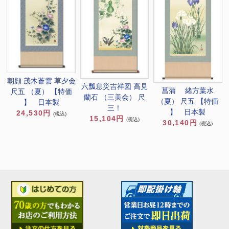
朝顔 茂木蒼雲 草夕会
六瓢息災吉祥図 高見
菖蒲 緒方葉水
尺五 （夏） 【特価
蘭石 （三美会） 尺
（夏） 尺五 【特価
】 日本製
三！
】 日本製
24,530円
(税込)
15,104円
(税込)
30,140円
(税込)