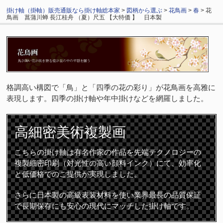
掛け軸（掛軸）販売通販なら掛け軸総本家
>
図柄から選ぶ
>
花鳥画
>
春
> 花
鳥画 菖蒲川蝉 長江桂舟 （夏）尺五 【大特価 】 日本製
格調高い構図で「鳥」と「四季の花の彩り」が花鳥画を高雅に
表現します。四季の掛け軸や年中掛けなどを網羅しました。
高細密
美術複製画
こちらの掛け軸は有名作家の作品を先端テクノロジーの
複製細密印刷（対光性の高い顔料インク）にて、効率化
と低価格でのご提供が実現しました。
さらに日本製の高級表装材料を使い業界最長の品質保証
で長期保存にも安心の現代にマッチした掛け軸です。