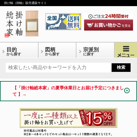
掛け軸（掛軸）販売通販サイト
目的
図柄
宗派別
から探す
から探す
に探す
【「掛け軸総本家」の夏季休業日とお届け予定につきまし
て 】→