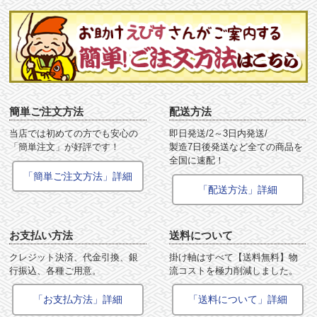
簡単ご注文方法
配送方法
当店では初めての方でも安心の
即日発送/2～3日内発送/
「簡単注文」が好評です！
製造7日後発送など全ての商品を
全国に速配！
「簡単ご注文方法」詳細
「配送方法」詳細
お支払い方法
送料について
クレジット決済、代金引換、銀
掛け軸はすべて【送料無料】物
行振込、各種ご用意。
流コストを極力削減しました。
「お支払方法」詳細
「送料について」詳細