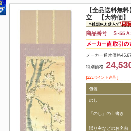
【全品送料無料
立 【大特価】
商品番号 Ｓ-55Ａ2
メーカー通常価格45,8
24,5
特別価格
[223ポイント進呈 ]
包装
のし
「のし」の上書き
贈り主などのお名前