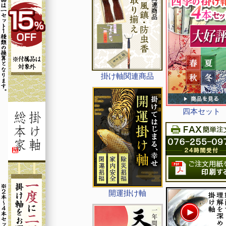
掛け軸関連商品
四本セット
開運掛け軸