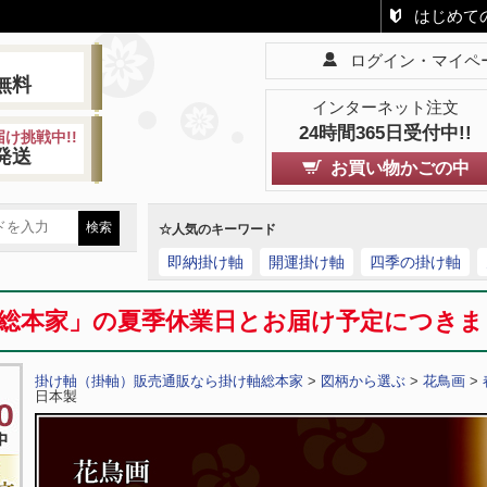
はじめて
ログイン・マイペ
!
無料
インターネット注文
24時間365日受付中!!
け挑戦中!!
発送
お買い物かごの中
☆人気のキーワード
即納掛け軸
開運掛け軸
四季の掛け軸
総本家」の夏季休業日とお届け予定につき
掛け軸（掛軸）販売通販なら掛け軸総本家
>
図柄から選ぶ
>
花鳥画
>
日本製