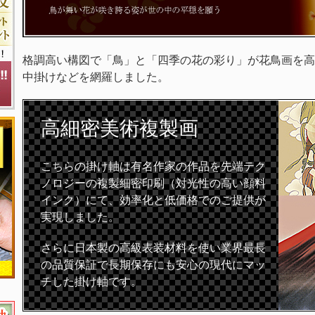
格調高い構図で「鳥」と「四季の花の彩り」が花鳥画を高
中掛けなどを網羅しました。
高細密
美術複製画
こちらの掛け軸は有名作家の作品を先端テク
ノロジーの複製細密印刷（対光性の高い顔料
インク）にて、効率化と低価格でのご提供が
実現しました。
さらに日本製の高級表装材料を使い業界最長
の品質保証で長期保存にも安心の現代にマッ
チした掛け軸です。