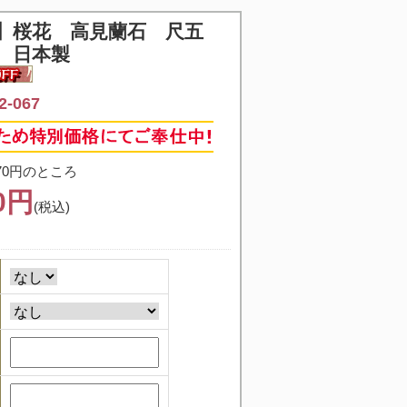
】
桜花 高見蘭石 尺五
 日本製
-067
70円のところ
30円
(税込)