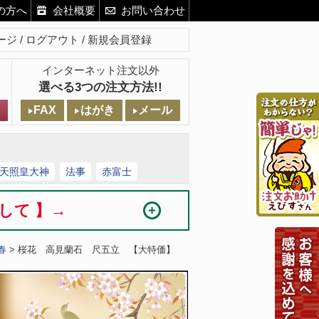
の方へ
会社概要
お問い合わせ
ージ
ログアウト
新規会員登録
インターネット注文以外
選べる3つの注文方法!!
FAX
はがき
メール
天照皇大神
法事
赤富士
まして 】→
春
> 桜花 高見蘭石 尺五立 【大特価】