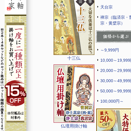
天台宗
禅宗（臨済宗・
宗・黄檗宗）
～9,999円
十三仏
10,000～19,99
20,000～29,99
30,000～49,99
50,000～99,99
100,000円～
仏壇用掛け軸