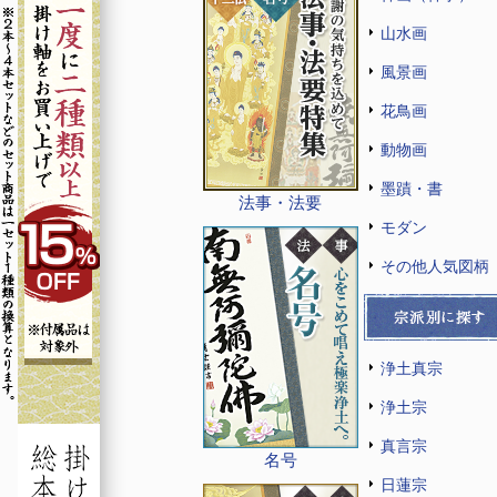
山水画
風景画
花鳥画
動物画
墨蹟・書
法事・法要
モダン
その他人気図柄
浄土真宗
浄土宗
真言宗
名号
日蓮宗