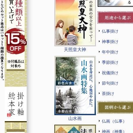
仏事掛け
神事掛け
天照皇大神
年中掛け
季節掛け
祝儀掛け
節句掛け
茶掛け
山水画
仏画（仏事）
神画（神事）