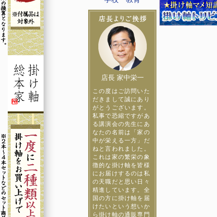
店長 家中栄一
この度はご訪問いた
だきまして誠にあり
がとうございます。
私事で恐縮ですがあ
る講演会の先生にあ
なたの名前は「家の
中が栄える一方」だ
ねと言われました。
これは家の繁栄の象
徴的な掛け軸を皆様
にお届けするのは私
の天職だと思い日々
精進しています。全
国の方に掛け軸を届
けたいという想いか
ら掛け軸の通販専門