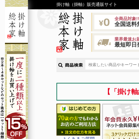
掛け軸（掛軸）販売通販サイト
全商品対象!
全国送料
業界最速お届
最短即日
【「掛け軸
よくあるご質問