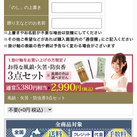
「のし」の上書き
贈り主などのお名前
風鎮・矢筈・防虫香3点セット