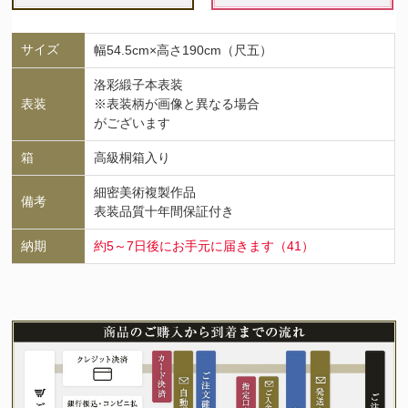
サイズ
幅54.5cm×高さ190cm（尺五）
洛彩緞子本表装
表装
※表装柄が画像と異なる場合
がございます
箱
高級桐箱入り
細密美術複製作品
備考
表装品質十年間保証付き
納期
約5～7日後にお手元に届きます（41）