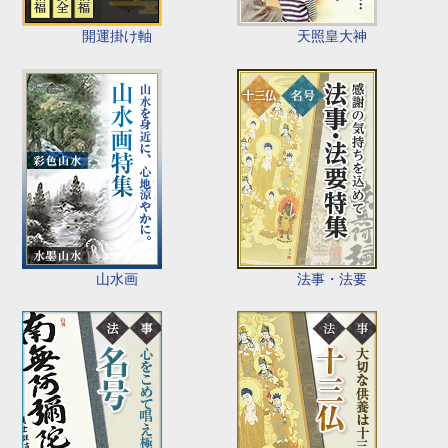
開運掛け軸
天照皇大神
山水画
法事・法要