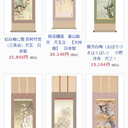
桜花爛漫 森山観
紅白梅に鶯 田村竹世
月 尺五立 【大特
（三美会）尺五 日
朧月白梅（おぼろづ
価】 日本製
本製
きはくばい） 小野
30,140円
(税込)
21,802円
(税込)
洋舟 尺三！
15,104円
(税込)