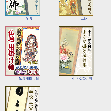
名号
十三仏
仏壇用掛け軸
小さな掛け軸