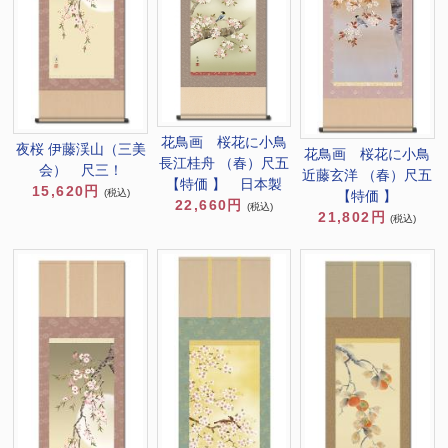
花鳥画 桜花に小鳥
夜桜 伊藤渓山（三美
花鳥画 桜花に小鳥
長江桂舟 （春）尺五
会） 尺三！
近藤玄洋 （春）尺五
【特価 】 日本製
15,620円
(税込)
【特価 】
22,660円
(税込)
21,802円
(税込)