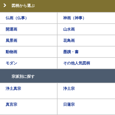
図柄から選ぶ
仏画（仏事）
神画（神事）
開運画
山水画
風景画
花鳥画
動物画
墨蹟・書
モダン
その他人気図柄
宗派別に探す
浄土真宗
浄土宗
真言宗
日蓮宗