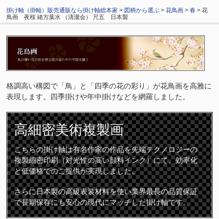
掛け軸（掛軸）販売通販なら掛け軸総本家
>
図柄から選ぶ
>
花鳥画
>
春
> 花
鳥画 夜桜 緒方葉水 （清瀧会） 尺五 日本製
格調高い構図で「鳥」と「四季の花の彩り」が花鳥画を高雅に
表現します。四季掛けや年中掛けなどを網羅しました。
高細密
美術複製画
こちらの掛け軸は有名作家の作品を先端テクノロジーの
複製細密印刷（対光性の高い顔料インク）にて、効率化
と低価格でのご提供が実現しました。
さらに日本製の高級表装材料を使い業界最長の品質保証
で長期保存にも安心の現代にマッチした掛け軸です。