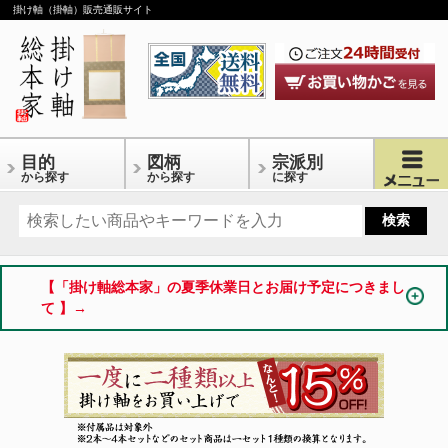
掛け軸（掛軸）販売通販サイト
目的
図柄
宗派別
から探す
から探す
に探す
【「掛け軸総本家」の夏季休業日とお届け予定につきまし
て 】→