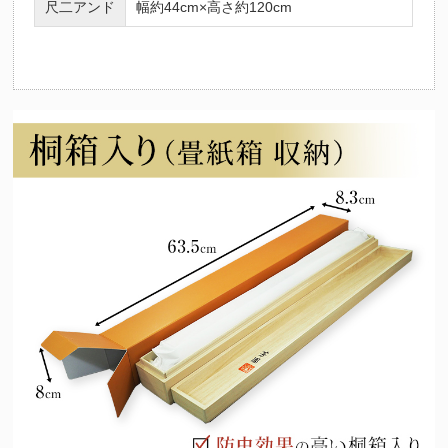
尺二アンド
幅約44cm×高さ約120cm