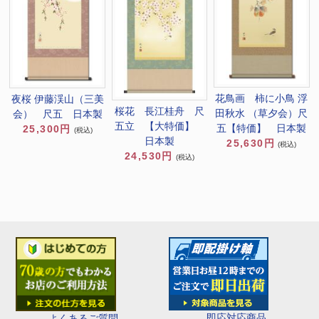
花鳥画 柿に小鳥 浮
夜桜 伊藤渓山（三美
桜花 長江桂舟 尺
田秋水 （草夕会）尺
会） 尺五 日本製
五立 【大特価】
五【特価】 日本製
25,300円
(税込)
日本製
25,630円
(税込)
24,530円
(税込)
即応対応商品
よくあるご質問