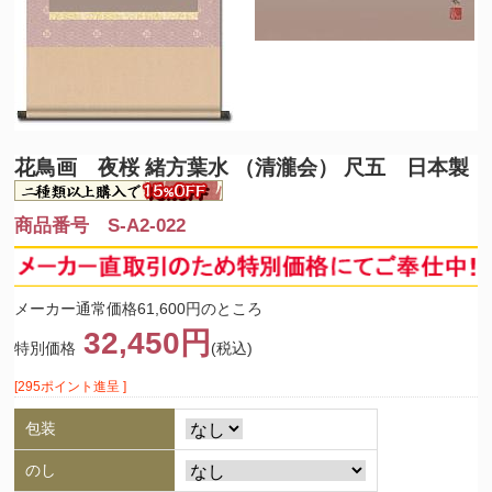
花鳥画 夜桜 緒方葉水 （清瀧会） 尺五 日本製
商品番号 S-A2-022
メーカー通常価格61,600円のところ
32,450円
特別価格
(税込)
[295ポイント進呈 ]
包装
のし