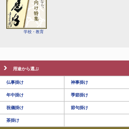
学校・教育
用途から選ぶ
仏事掛け
神事掛け
年中掛け
季節掛け
祝儀掛け
節句掛け
茶掛け