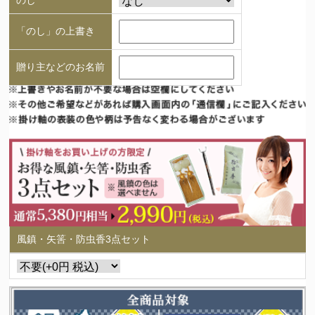
「のし」の上書き
贈り主などのお名前
風鎮・矢筈・防虫香3点セット