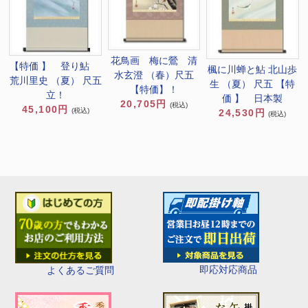
花鳥画 梅に鶯 清
【特価 】 登り鮎
楓に川蝉と鮎 北山歩
水玄澄 （春）尺五
荒川里史 （夏） 尺五
生 （夏） 尺五 【特
【特価】！
立！
価 】 日本製
20,705円
(税込)
45,100円
(税込)
24,530円
(税込)
即応対応商品
よくあるご質問