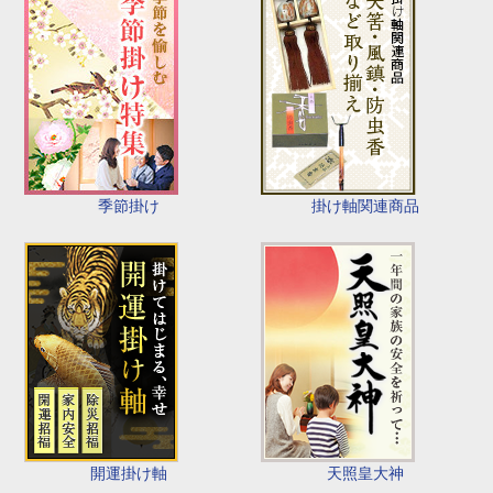
季節掛け
掛け軸関連商品
開運掛け軸
天照皇大神