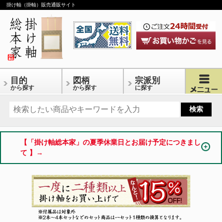
掛け軸（掛軸）販売通販サイト
目的
図柄
宗派別
から探す
から探す
に探す
【「掛け軸総本家」の夏季休業日とお届け予定につきまし
て 】→