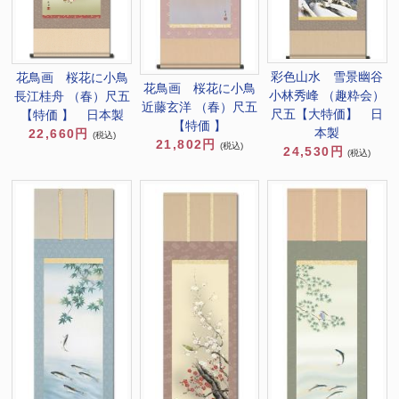
彩色山水 雪景幽谷
花鳥画 桜花に小鳥
花鳥画 桜花に小鳥
小林秀峰 （趣粋会）
長江桂舟 （春）尺五
近藤玄洋 （春）尺五
尺五【大特価】 日
【特価 】 日本製
【特価 】
本製
22,660円
(税込)
21,802円
(税込)
24,530円
(税込)