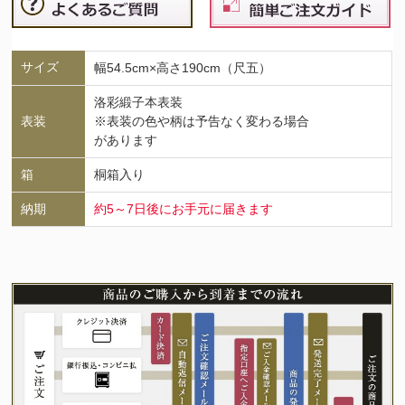
サイズ
幅54.5cm×高さ190cm（尺五）
洛彩緞子本表装
表装
※表装の色や柄は予告なく変わる場合
があります
箱
桐箱入り
納期
約5～7日後にお手元に届きます