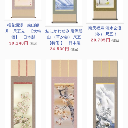
桜花爛漫 森山観
南天福寿 清水玄澄
鮎にかわせみ 唐沢碧
月 尺五立 【大特
（冬） 尺五！
山 （草夕会） 尺五
価】 日本製
20,705円
(税込)
【特価 】 日本製
30,140円
(税込)
24,530円
(税込)