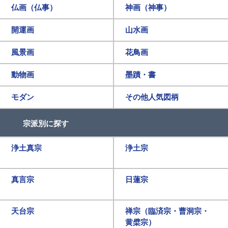
仏画（仏事）
神画（神事）
開運画
山水画
風景画
花鳥画
動物画
墨蹟・書
モダン
その他人気図柄
宗派別に探す
浄土真宗
浄土宗
真言宗
日蓮宗
天台宗
禅宗（臨済宗・曹洞宗・
黄檗宗）