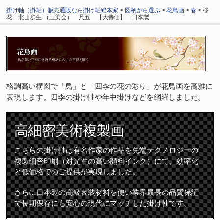
掛け軸（掛軸）販売通販なら掛け軸総本家
>
図柄から選ぶ
>
花鳥画
>
春
> 桜
花 北山歩生 （三美会） 尺五 【大特価】 日本製
格調高い構図で「鳥」と「四季の花の彩り」が花鳥画を高雅に
表現します。四季の掛け軸や年中掛けなどを網羅しました。
高細密
美術複製画
こちらの掛け軸は有名作家の作品を先端テクノロジーの
複製細密印刷（対光性の高い顔料インク）にて、効率化
と低価格でのご提供が実現しました。
さらに日本製の高級表装材料を使い業界最長の品質保証
で長期保存にも安心の現代にマッチした掛け軸です。