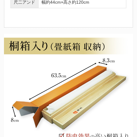
尺二アンド
幅約44cm×高さ約120cm