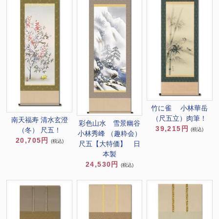
竹に雀 小林華岳
（尺五立）肉筆！
南天福寿 清水玄澄
彩色山水 雪景幽谷
39,215円
（冬） 尺五！
(税込)
小林秀峰 （趣粋会）
20,705円
(税込)
尺五【大特価】 日
本製
24,530円
(税込)