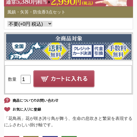
風鎮・矢筈・防虫香3点セット
数量
「花鳥画」花が咲き誇り鳥が舞う、生命の息吹きと繁栄を表現する
にふさわしい掛け軸です。