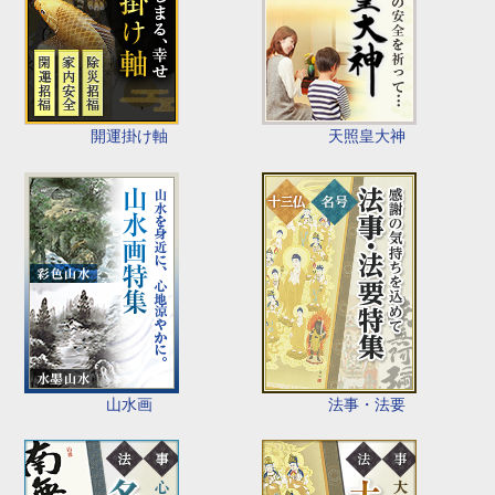
開運掛け軸
天照皇大神
山水画
法事・法要