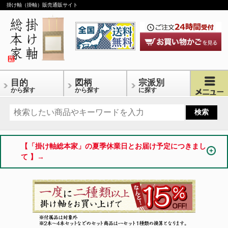
掛け軸（掛軸）販売通販サイト
目的
図柄
宗派別
から探す
から探す
に探す
【「掛け軸総本家」の夏季休業日とお届け予定につきまし
て 】→