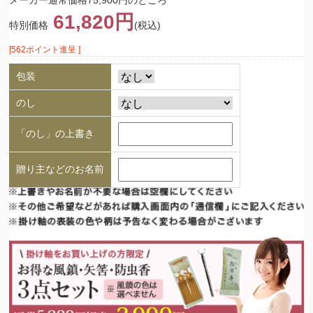
61,820円
特別価格
(税込)
[562ポイント進呈 ]
包装
のし
「のし」の上書き
贈り主などのお名前