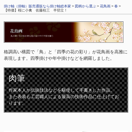
掛け軸（掛軸）販売通販なら掛け軸総本家
>
図柄から選ぶ
>
花鳥画
>
春
>
【特価】桜に小禽 佐藤桂三 半切立！
格調高い構図で「鳥」と「四季の花の彩り」が花鳥画を高雅に
表現します。四季掛けや年中掛けなどを網羅しました。
肉筆
作家本人が伝統技法などを駆使して手書きした作品。
また表装も工芸職人による最高の技術作品に仕上げてお
ります。