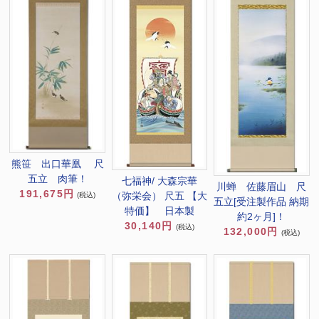
熊笹 出口華凰 尺
五立 肉筆！
七福神/ 大森宗華
川蝉 佐藤眉山 尺
191,675円
（弥栄会） 尺五 【大
(税込)
五立[受注製作品 納期
特価】 日本製
約2ヶ月]！
30,140円
(税込)
132,000円
(税込)