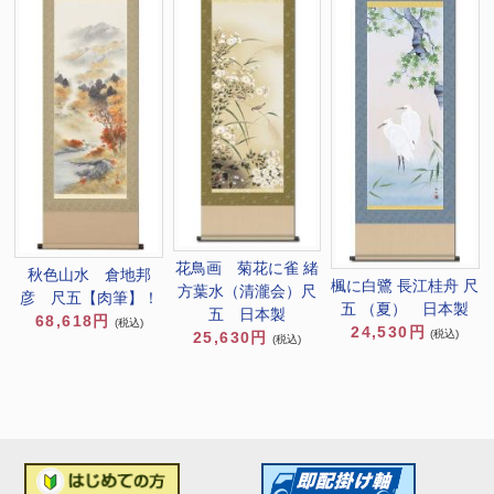
花鳥画 菊花に雀 緒
秋色山水 倉地邦
楓に白鷺 長江桂舟 尺
方葉水（清瀧会）尺
彦 尺五【肉筆】！
五 （夏） 日本製
五 日本製
68,618円
(税込)
24,530円
(税込)
25,630円
(税込)