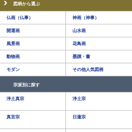
図柄から選ぶ
仏画（仏事）
神画（神事）
開運画
山水画
風景画
花鳥画
動物画
墨蹟・書
モダン
その他人気図柄
宗派別に探す
浄土真宗
浄土宗
真言宗
日蓮宗