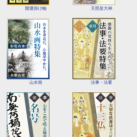
開運掛け軸
天照皇大神
山水画
法事・法要