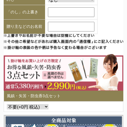
「のし」の上書き
贈り主などのお名前
風鎮・矢筈・防虫香3点セット