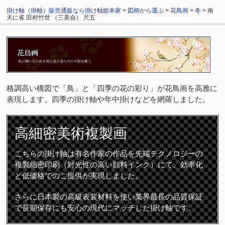
掛け軸（掛軸）販売通販なら掛け軸総本家
>
図柄から選ぶ
>
花鳥画
>
冬
> 南
天に雀 田村竹世 （三美会） 尺五
格調高い構図で「鳥」と「四季の花の彩り」が花鳥画を高雅に
表現します。四季の掛け軸や年中掛けなどを網羅しました。
高細密
美術複製画
こちらの掛け軸は有名作家の作品を先端テクノロジーの
複製細密印刷（対光性の高い顔料インク）にて、効率化
と低価格でのご提供が実現しました。
さらに日本製の高級表装材料を使い業界最長の品質保証
で長期保存にも安心の現代にマッチした掛け軸です。