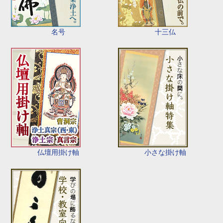
名号
十三仏
仏壇用掛け軸
小さな掛け軸