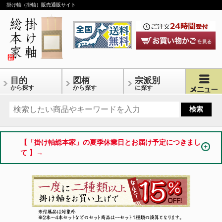
掛け軸（掛軸）販売通販サイト
目的
図柄
宗派別
から探す
から探す
に探す
【「掛け軸総本家」の夏季休業日とお届け予定につきまし
て 】→