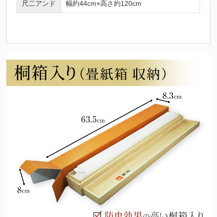
尺二アンド
幅約44cm×高さ約120cm