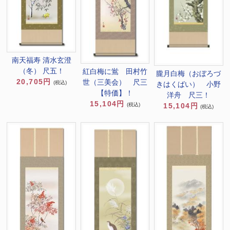
南天福寿 清水玄澄
（冬） 尺五！
紅白梅に鴬 田村竹
朧月白梅（おぼろづ
20,705円
世（三美会） 尺三
(税込)
きはくばい） 小野
【特価】！
洋舟 尺三！
15,104円
(税込)
15,104円
(税込)