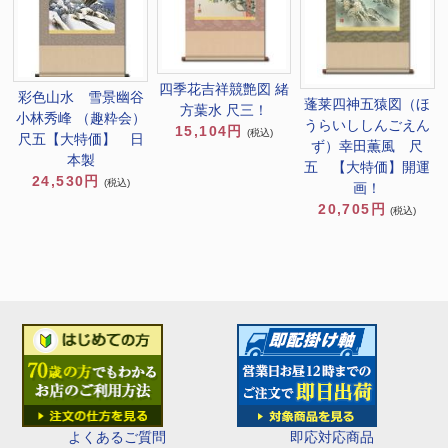
四季花吉祥競艶図 緒
彩色山水 雪景幽谷
蓬莱四神五猿図（ほ
方葉水 尺三！
小林秀峰 （趣粋会）
うらいししんごえん
15,104円
(税込)
尺五【大特価】 日
ず）幸田薫風 尺
本製
五 【大特価】開運
24,530円
(税込)
画！
20,705円
(税込)
即応対応商品
よくあるご質問