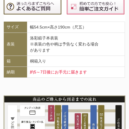
サイズ
幅54.5cm×高さ190cm（尺五）
洛彩緞子本表装
表装
※表装の色や柄は予告なく変わる場合
があります
箱
桐箱入り
納期
約5～7日後にお手元に届きます