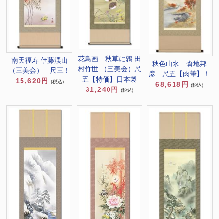
花鳥画 秋草に鶉 田
南天福寿 伊藤渓山
秋色山水 倉地邦
村竹世 （三美会）尺
（三美会） 尺三！
彦 尺五【肉筆】！
五【特価】日本製
15,620円
(税込)
68,618円
(税込)
31,240円
(税込)