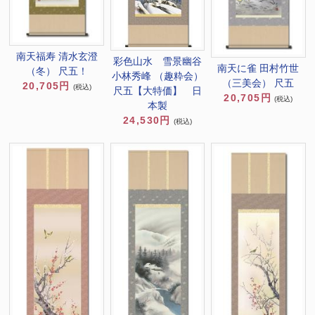
南天福寿 清水玄澄
彩色山水 雪景幽谷
南天に雀 田村竹世
（冬） 尺五！
小林秀峰 （趣粋会）
（三美会） 尺五
20,705円
(税込)
尺五【大特価】 日
20,705円
(税込)
本製
24,530円
(税込)