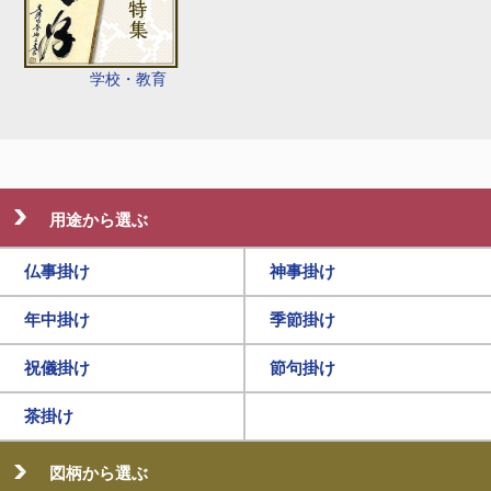
学校・教育
用途から選ぶ
仏事掛け
神事掛け
年中掛け
季節掛け
祝儀掛け
節句掛け
茶掛け
図柄から選ぶ