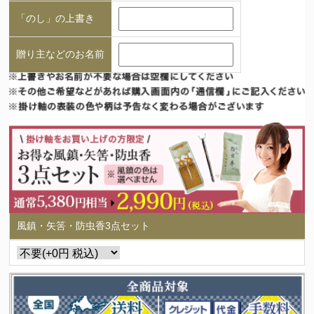
「のし」の上書き
贈り主などのお名前
風鎮・矢筈・防虫香3点セット