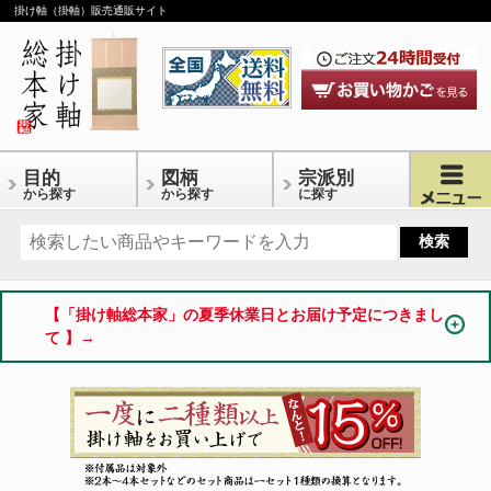
掛け軸（掛軸）販売通販サイト
目的
図柄
宗派別
から探す
から探す
に探す
【「掛け軸総本家」の夏季休業日とお届け予定につきまし
て 】→