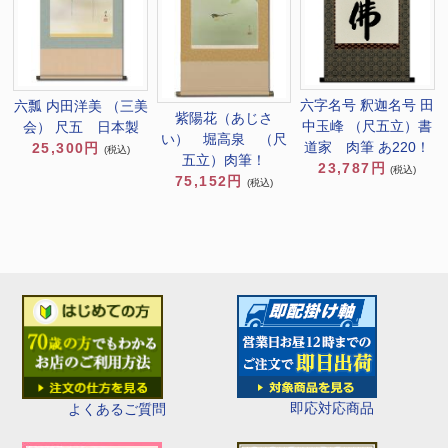
六字名号 釈迦名号 田
六瓢 内田洋美 （三美
紫陽花（あじさ
中玉峰 （尺五立）書
会） 尺五 日本製
い） 堀高泉 （尺
道家 肉筆 あ220！
25,300円
(税込)
五立）肉筆！
23,787円
(税込)
75,152円
(税込)
即応対応商品
よくあるご質問