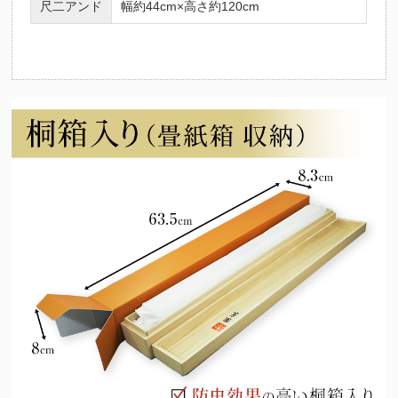
尺二アンド
幅約44cm×高さ約120cm