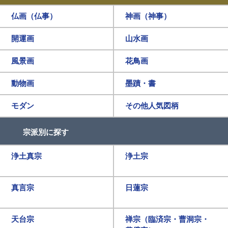
仏画（仏事）
神画（神事）
開運画
山水画
風景画
花鳥画
動物画
墨蹟・書
モダン
その他人気図柄
宗派別に探す
浄土真宗
浄土宗
真言宗
日蓮宗
天台宗
禅宗（臨済宗・曹洞宗・