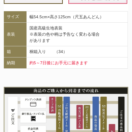
サイズ
幅54.5cm×高さ125cm（尺五あんどん）
国産高級生地表装
表装
※表装の色や柄は予告なく変わる場合
があります
箱
桐箱入り （34）
納期
約5～7日後にお手元に届きます