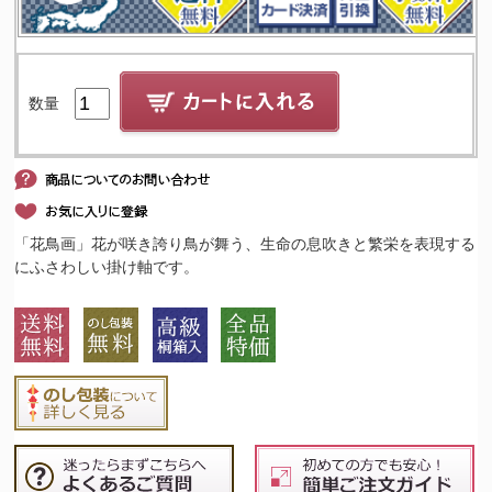
数量
「花鳥画」花が咲き誇り鳥が舞う、生命の息吹きと繁栄を表現する
にふさわしい掛け軸です。