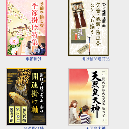
季節掛け
掛け軸関連商品
開運掛け軸
天照皇大神