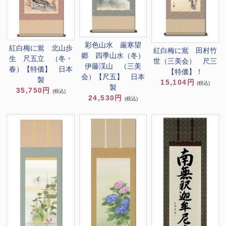
彩色山水 厳寒望
紅白梅に鴬 北山歩
紅白梅に鴬 田村竹
郷 四季山水（冬）
生 尺五立 （冬・
世（三美会） 尺三
伊藤渓山 （三美
春）【特価】 日本
【特価】！
会）【尺五】 日本
製
15,104円
(税込)
製
35,750円
(税込)
24,530円
(税込)