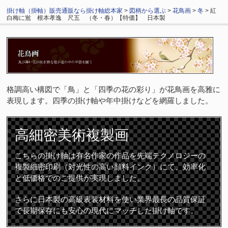
掛け軸（掛軸）販売通販なら掛け軸総本家
>
図柄から選ぶ
>
花鳥画
>
冬
> 紅
白梅に鴬 根本孝逸 尺五 （冬・春）【特価】 日本製
格調高い構図で「鳥」と「四季の花の彩り」が花鳥画を高雅に
表現します。四季の掛け軸や年中掛けなどを網羅しました。
高細密
美術複製画
こちらの掛け軸は有名作家の作品を先端テクノロジーの
複製細密印刷（対光性の高い顔料インク）にて、効率化
と低価格でのご提供が実現しました。
さらに日本製の高級表装材料を使い業界最長の品質保証
で長期保存にも安心の現代にマッチした掛け軸です。