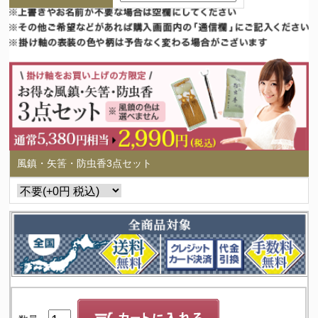
風鎮・矢筈・防虫香3点セット