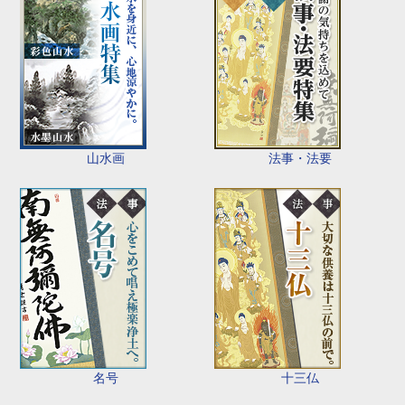
山水画
法事・法要
名号
十三仏