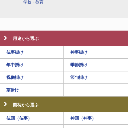
学校・教育
用途から選ぶ
仏事掛け
神事掛け
年中掛け
季節掛け
祝儀掛け
節句掛け
茶掛け
図柄から選ぶ
仏画（仏事）
神画（神事）