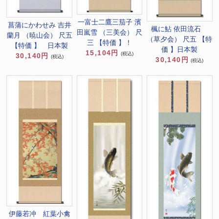
一富士二鷹三茄子 濱
菖蒲にかわせみ 吉井
楓に鮎 依田流石
田嵐雪 （三美会） 尺
蘭月 （暁山会） 尺五
（草夕会） 尺五 【特
三 【特価 】！
【特価 】 日本製
価 】日本製
15,104円
(税込)
30,140円
(税込)
30,140円
(税込)
伊藤若冲 紅葉小禽