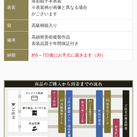
洛彩緞子本表装
表装
※表装柄が画像と異なる場合
がございます
箱
高級桐箱入り
高細密美術複製作品
備考
表装品質十年間保証付き
納期
約5～7日後にお手元に届きます（30）