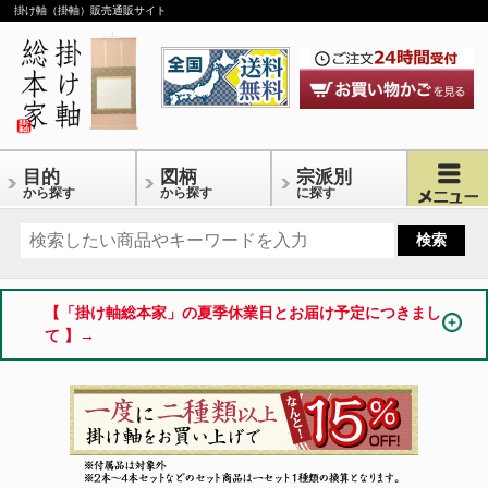
掛け軸（掛軸）販売通販サイト
目的
図柄
宗派別
から探す
から探す
に探す
【「掛け軸総本家」の夏季休業日とお届け予定につきまし
て 】→