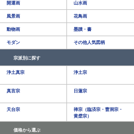
開運画
山水画
風景画
花鳥画
動物画
墨蹟・書
モダン
その他人気図柄
宗派別に探す
浄土真宗
浄土宗
真言宗
日蓮宗
天台宗
禅宗（臨済宗・曹洞宗・
黄檗宗）
価格から選ぶ