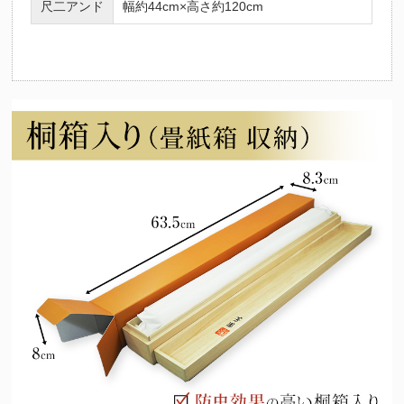
尺二アンド
幅約44cm×高さ約120cm