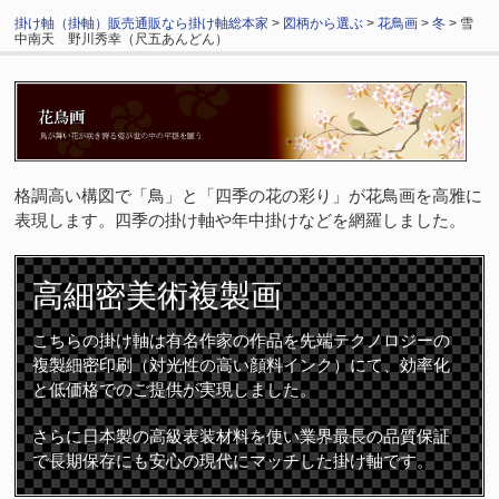
掛け軸（掛軸）販売通販なら掛け軸総本家
>
図柄から選ぶ
>
花鳥画
>
冬
> 雪
中南天 野川秀幸（尺五あんどん）
格調高い構図で「鳥」と「四季の花の彩り」が花鳥画を高雅に
表現します。四季の掛け軸や年中掛けなどを網羅しました。
高細密
美術複製画
こちらの掛け軸は有名作家の作品を先端テクノロジーの
複製細密印刷（対光性の高い顔料インク）にて、効率化
と低価格でのご提供が実現しました。
さらに日本製の高級表装材料を使い業界最長の品質保証
で長期保存にも安心の現代にマッチした掛け軸です。