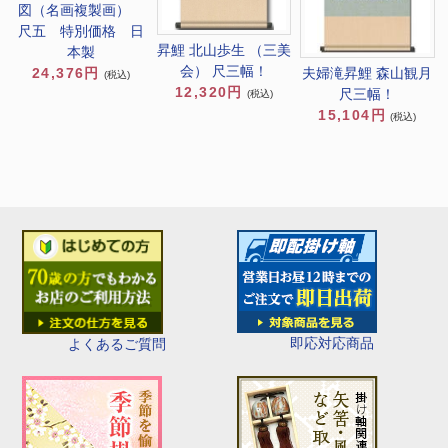
図（名画複製画）
尺五 特別価格 日
昇鯉 北山歩生 （三美
本製
会） 尺三幅！
24,376円
夫婦滝昇鯉 森山観月
(税込)
12,320円
尺三幅！
(税込)
15,104円
(税込)
即応対応商品
よくあるご質問