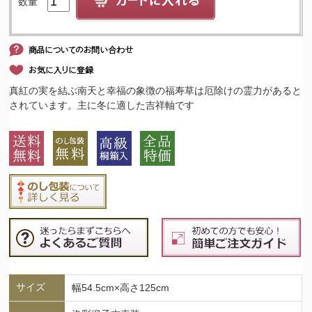
数量
真紅の実を結ぶ南天と幸福の象徴の福寿草は厄除けの霊力があると
されています。主に冬に適した吉祥軸です
サイズ
幅54.5cm×高さ125cm