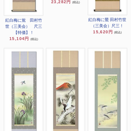
23,282円
(税込)
紅白梅に鶯 田村竹世
紅白梅に鴬 田村竹
（三美会）尺三！
世（三美会） 尺三
15,620円
【特価】！
(税込)
15,104円
(税込)