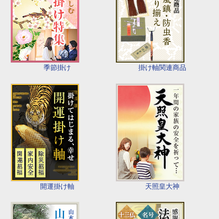
季節掛け
掛け軸関連商品
開運掛け軸
天照皇大神