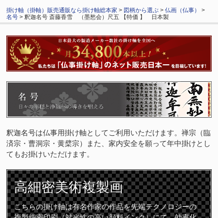
掛け軸（掛軸）販売通販なら掛け軸総本家
>
図柄から選ぶ
>
仏画（仏事）
>
名号
> 釈迦名号 斎藤香雪 （墨愁会）尺五 【特価 】 日本製
釈迦名号は仏事用掛け軸としてご利用いただけます。禅宗（臨
済宗・曹洞宗・黄檗宗）また、家内安全を願って年中掛けとし
てもお掛けいただけます。
高細密
美術複製画
こちらの掛け軸は有名作家の作品を先端テクノロジーの
複製細密印刷（対光性の高い顔料インク）にて、効率化