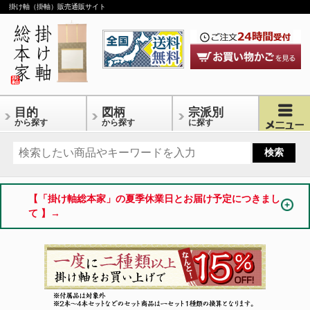
掛け軸（掛軸）販売通販サイト
目的
図柄
宗派別
から探す
から探す
に探す
【「掛け軸総本家」の夏季休業日とお届け予定につきまし
て 】→