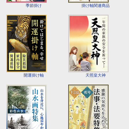
季節掛け
掛け軸関連商品
開運掛け軸
天照皇大神