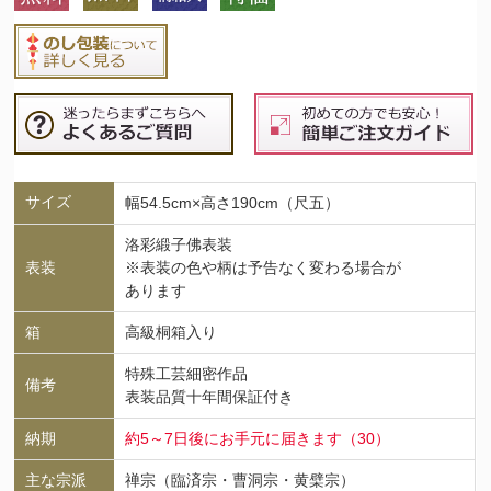
サイズ
幅54.5cm×高さ190cm（尺五）
洛彩緞子佛表装
表装
※表装の色や柄は予告なく変わる場合が
あります
箱
高級桐箱入り
特殊工芸細密作品
備考
表装品質十年間保証付き
納期
約5～7日後にお手元に届きます（30）
主な宗派
禅宗（臨済宗・曹洞宗・黄檗宗）