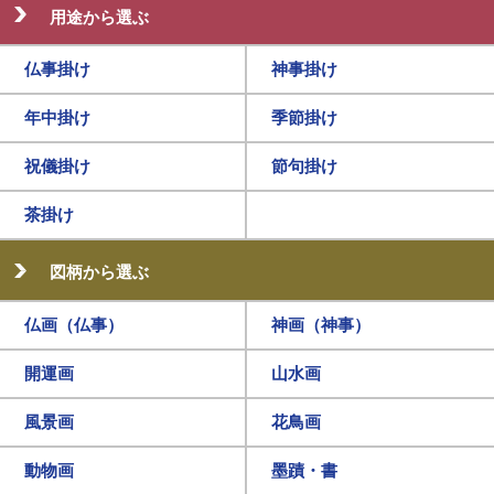
用途から選ぶ
仏事掛け
神事掛け
年中掛け
季節掛け
祝儀掛け
節句掛け
茶掛け
図柄から選ぶ
仏画（仏事）
神画（神事）
開運画
山水画
風景画
花鳥画
動物画
墨蹟・書