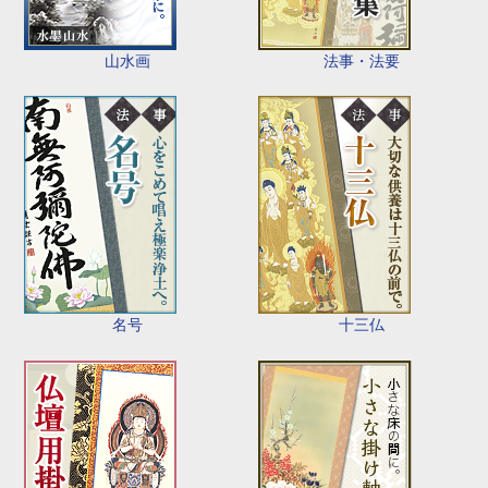
山水画
法事・法要
名号
十三仏