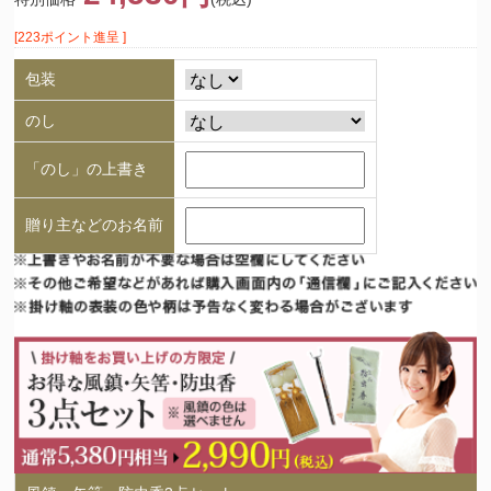
[223ポイント進呈 ]
包装
のし
「のし」の上書き
贈り主などのお名前