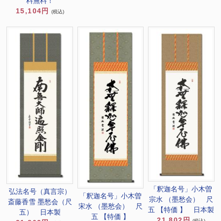
料無料！
15,104円
(税込)
「釈迦名号」小木曽
弘法名号（真言宗）
「釈迦名号」小木曽
宗水 （墨愁会） 尺
斎藤香雪 墨愁会（尺
宋水 （墨愁会） 尺
五 【特価 】 日本製
五） 日本製
五 【特価 】
21,802円
(税込)