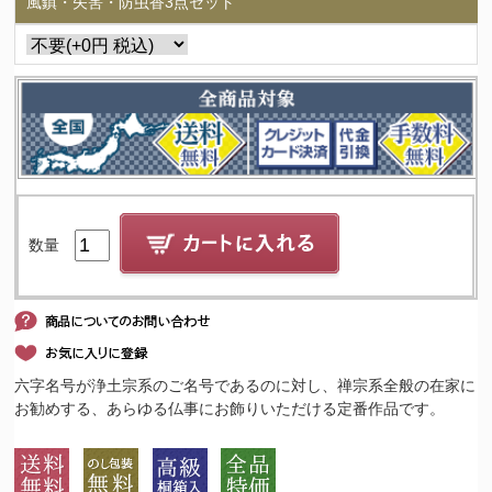
風鎮・矢筈・防虫香3点セット
数量
六字名号が浄土宗系のご名号であるのに対し、禅宗系全般の在家に
お勧めする、あらゆる仏事にお飾りいただける定番作品です。