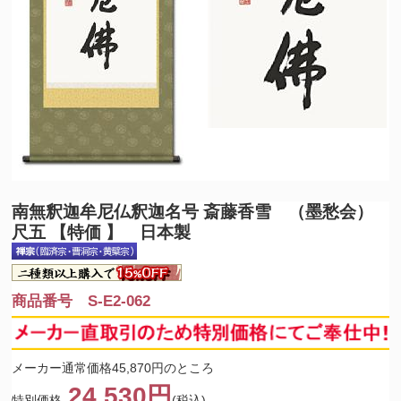
南無釈迦牟尼仏
釈迦名号 斎藤香雪 （墨愁会）
尺五 【特価 】 日本製
商品番号 S-E2-062
メーカー通常価格45,870円のところ
24,530円
特別価格
(税込)